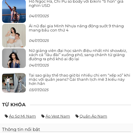
Hồ Ngọc Hà, Chi Pu so body với bikini “tí hon” giá
nghìn USD
04/07/2025
Ái nữ đại gia Minh Nhựa năng động suốt 9 tháng
mang bầu con thứ 4
04/07/2025
Nữ giảng viên đại học sành điệu nhất nhì showbiz,
xách cả “lâu đài” xuống phố, sang chảnh từ giảng
đường ra phố khó ai đọ lại
04/07/2025
Tại sao giày thể thao giờ bị nhiều chị em “xếp xó” khi
mặc với quần jeans? Gái thanh lịch mê 3 kiểu này
hơn hẳn
03/07/2025
TỪ KHÓA
Áo Sơ Mi Nam
Áo Vest Nam
Quần Áo Nam
Thông tin nổi bật