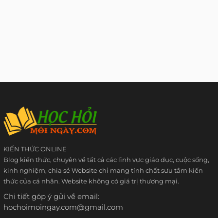
KIẾN THỨC ONLINE
Blog kiến thức, chuyên về tất cả các lĩnh vực giáo dục, cuộc sống,
kinh nghiệm, chia sẻ Website chỉ mang tính chất sưu tầm kiến
thức của cá nhân. Website không có giá trị thương mại.
Chi tiết góp ý gửi về email:
hochoimoingay.com@gmail.com