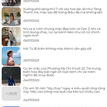
05/07/2025
Xuống phố sáng thứ 7 với váy hoa sặc sỡ như Tăng
Thanh Hà, mặc sao để trông điệu đà mà không sến
05/07/2025
Nữ ca sĩ U40 nhưng mặc đẹp hơn cả Gen Z, khi cá
tính bùng cháy, lúc lại bánh bèo như cô nữ chính
ngôn tình
05/07/2025
Hải Tú đi biển không mặc bikini vẫn gây sốt
05/07/2025
Gu ăn mặc của Phương Mỹ Chi ở tuổi 22: Trẻ trung,
biến hóa đầy bất ngờ với loạt item chỉ vài trăm
nghìn đã mua được
04/07/2025
Chị em 30 nên “tẩy chay” ngay 4 kiểu quần ống rộng
này: Mặc vào trông vừa quê vừa kéo tụt chiều cao
04/07/2025