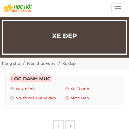
Toggl
navig
XE ĐẸP
Trang chủ
Kiến thức về xe
Xe đẹp
LỌC DANH MỤC
Xe 4 bánh
Xe 2 bánh
Người mẫu và xe đẹp
Moto Đẹp
«
‹