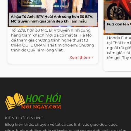
Á hậu Tú Anh, BTV Hoài Anh cùng hơn 30 BTV,
MC truyền hình quá xinh đẹp khi làm mẫu
Fu 2 dọn lên 
Tối 22/9, hơn 30 MC, BTV truyền hình cùng
hàng trăm khách mời đã có mặt tại Hà Nội
Honda Future
để tham gia chương trình nghệ thuật từ
tại Thái Lan
thiện QUI E ORA vì Trái tim cho em. Chương
ngoài rất gi
trình do Quỹ Tấm lòng Việt...
cảm giác lá
Xem thêm
tên gọi. Tuy 
KIẾN THỨC ONLINE
Blog kiến thức, chuyên về tất cả các lĩnh vực giáo dục, cuộc
sống, kinh nghiệm, chia sẻ Website chỉ mang tính chất sưu tầm