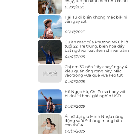
cháy, lúc lại bánh bèo như cô nữ
chính ngôn tình
05/07/2025
Hải Tú đi biển không mặc bikini
vẫn gây sốt
05/07/2025
Gu ăn mặc của Phương Mỹ Chi ở
tuổi 22: Trẻ trung, biến hóa đầy
bất ngờ với loạt item chỉ vài trăm
nghìn đã mua được
04/07/2025
Chị em 30 nên “tẩy chay” ngay 4
kiểu quần ống rộng này: Mặc
vào trông vừa quê vừa kéo tụt
chiều cao
04/07/2025
Hồ Ngọc Hà, Chi Pu so body với
bikini “tí hon” giá nghìn USD
04/07/2025
Ái nữ đại gia Minh Nhựa năng
động suốt 9 tháng mang bầu
con thứ 4
04/07/2025