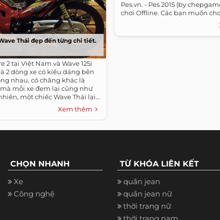
Pes.vn. - Pes 2015 (by chepga
chơi Offline. Các bạn muốn chơi
Wave Thái đẹp đến từng chi tiết.
 2 tại Việt Nam và Wave 125i
 là 2 dòng xe có kiểu dáng bên
ống nhau, có chăng khác là
i mà mỗi xe đem lại cũng như
nhiên, một chiếc Wave Thái lại...
Xem thêm
CHỌN NHANH
TỪ KHÓA LIÊN KẾT
Xe
quần jean
Công nghệ
quần jean nữ
thời trang nữ
thời trang nam