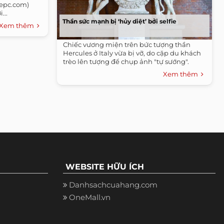
mepc.com)
...
Thần sức mạnh bị ‘hủy diệt’ bởi selfie
Xem thêm
Chiếc vương miện trên bức tượng thần
Hercules ở Italy vừa bị vỡ, do cặp du khách
trèo lên tượng để chụp ảnh "tự sướng".
Xem thêm
WEBSITE HỮU ÍCH
Danhsachcuahang.com
OneMall.vn