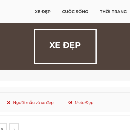
XE ĐẸP
CUỘC SỐNG
THỜI TRANG
XE ĐẸP
Người mẫu và xe đẹp
Moto Đẹp
«
‹