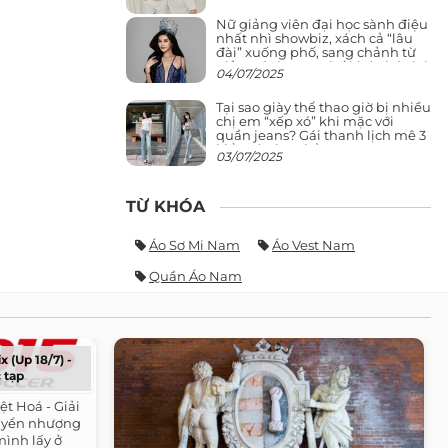
Nữ giảng viên đại học sành điệu
nhất nhì showbiz, xách cả “lâu
đài” xuống phố, sang chảnh từ
giảng đường ra phố khó ai đọ lại
04/07/2025
Tại sao giày thể thao giờ bị nhiều
chị em “xếp xó” khi mặc với
quần jeans? Gái thanh lịch mê 3
kiểu này hơn hẳn
03/07/2025
TỪ KHÓA
Áo Sơ Mi Nam
Áo Vest Nam
Quần Áo Nam
x (Up 18/7) -
 tạp
iệt Hoá - Giải
huyển nhượng
 mình lấy ở