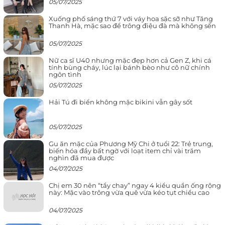
05/07/2025
Xuống phố sáng thứ 7 với váy hoa sặc sỡ như Tăng
Thanh Hà, mặc sao để trông điệu đà mà không sến
05/07/2025
Nữ ca sĩ U40 nhưng mặc đẹp hơn cả Gen Z, khi cá
tính bùng cháy, lúc lại bánh bèo như cô nữ chính
ngôn tình
05/07/2025
Hải Tú đi biển không mặc bikini vẫn gây sốt
05/07/2025
Gu ăn mặc của Phương Mỹ Chi ở tuổi 22: Trẻ trung,
biến hóa đầy bất ngờ với loạt item chỉ vài trăm
nghìn đã mua được
04/07/2025
Chị em 30 nên “tẩy chay” ngay 4 kiểu quần ống rộng
này: Mặc vào trông vừa quê vừa kéo tụt chiều cao
04/07/2025