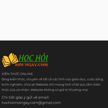
KIẾN THỨC ONLINE
Blog kiến thức, chuyên về tất cả các lĩnh vực giáo dục, cuộc sống,
kinh nghiệm, chia sẻ Website chỉ mang tính chất sưu tầm kiến
thức của cá nhân. Website không có giá trị thương mại.
Chi tiết góp ý gửi về email:
hochoimoingay.com@gmail.com