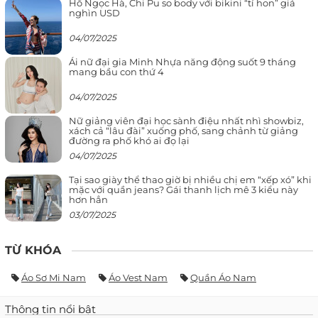
Hồ Ngọc Hà, Chi Pu so body với bikini “tí hon” giá
nghìn USD
04/07/2025
Ái nữ đại gia Minh Nhựa năng động suốt 9 tháng
mang bầu con thứ 4
04/07/2025
Nữ giảng viên đại học sành điệu nhất nhì showbiz,
xách cả “lâu đài” xuống phố, sang chảnh từ giảng
đường ra phố khó ai đọ lại
04/07/2025
Tại sao giày thể thao giờ bị nhiều chị em “xếp xó” khi
mặc với quần jeans? Gái thanh lịch mê 3 kiểu này
hơn hẳn
03/07/2025
TỪ KHÓA
Áo Sơ Mi Nam
Áo Vest Nam
Quần Áo Nam
Thông tin nổi bật