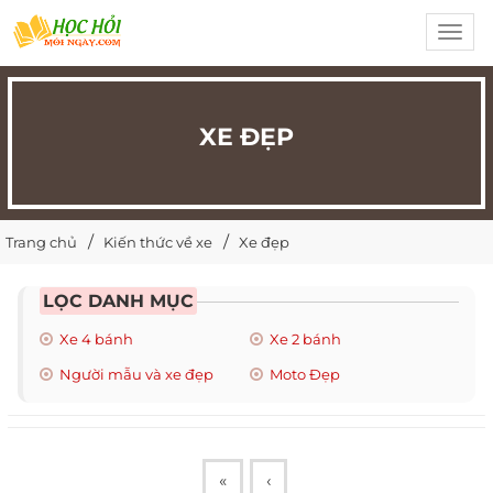
Toggl
navig
XE ĐẸP
Trang chủ
Kiến thức về xe
Xe đẹp
LỌC DANH MỤC
Xe 4 bánh
Xe 2 bánh
Người mẫu và xe đẹp
Moto Đẹp
«
‹