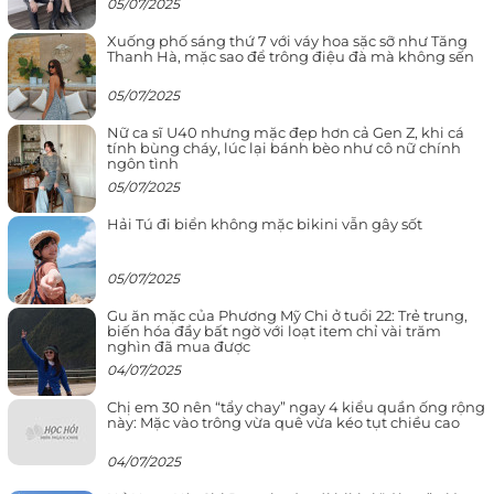
05/07/2025
Xuống phố sáng thứ 7 với váy hoa sặc sỡ như Tăng
Thanh Hà, mặc sao để trông điệu đà mà không sến
05/07/2025
Nữ ca sĩ U40 nhưng mặc đẹp hơn cả Gen Z, khi cá
tính bùng cháy, lúc lại bánh bèo như cô nữ chính
ngôn tình
05/07/2025
Hải Tú đi biển không mặc bikini vẫn gây sốt
05/07/2025
Gu ăn mặc của Phương Mỹ Chi ở tuổi 22: Trẻ trung,
biến hóa đầy bất ngờ với loạt item chỉ vài trăm
nghìn đã mua được
04/07/2025
Chị em 30 nên “tẩy chay” ngay 4 kiểu quần ống rộng
này: Mặc vào trông vừa quê vừa kéo tụt chiều cao
04/07/2025