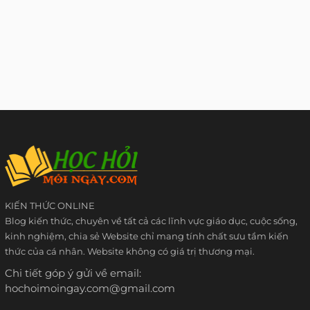
KIẾN THỨC ONLINE
Blog kiến thức, chuyên về tất cả các lĩnh vực giáo dục, cuộc sống,
kinh nghiệm, chia sẻ Website chỉ mang tính chất sưu tầm kiến
thức của cá nhân. Website không có giá trị thương mại.
Chi tiết góp ý gửi về email:
hochoimoingay.com@gmail.com