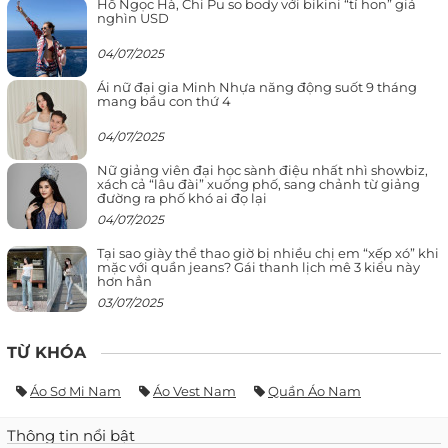
Hồ Ngọc Hà, Chi Pu so body với bikini “tí hon” giá
nghìn USD
04/07/2025
Ái nữ đại gia Minh Nhựa năng động suốt 9 tháng
mang bầu con thứ 4
04/07/2025
Nữ giảng viên đại học sành điệu nhất nhì showbiz,
xách cả “lâu đài” xuống phố, sang chảnh từ giảng
đường ra phố khó ai đọ lại
04/07/2025
Tại sao giày thể thao giờ bị nhiều chị em “xếp xó” khi
mặc với quần jeans? Gái thanh lịch mê 3 kiểu này
hơn hẳn
03/07/2025
TỪ KHÓA
Áo Sơ Mi Nam
Áo Vest Nam
Quần Áo Nam
Thông tin nổi bật