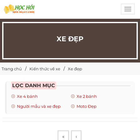
Toggl
navig
XE ĐẸP
Trang chủ
Kiến thức về xe
Xe đẹp
LỌC DANH MỤC
Xe 4 bánh
Xe 2 bánh
Người mẫu và xe đẹp
Moto Đẹp
«
‹