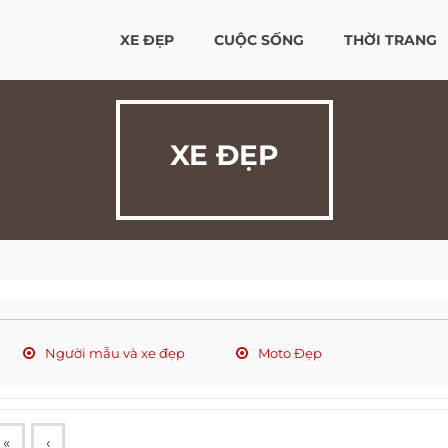
XE ĐẸP
CUỘC SỐNG
THỜI TRANG
XE ĐẸP
Người mẫu và xe đẹp
Moto Đẹp
«
‹