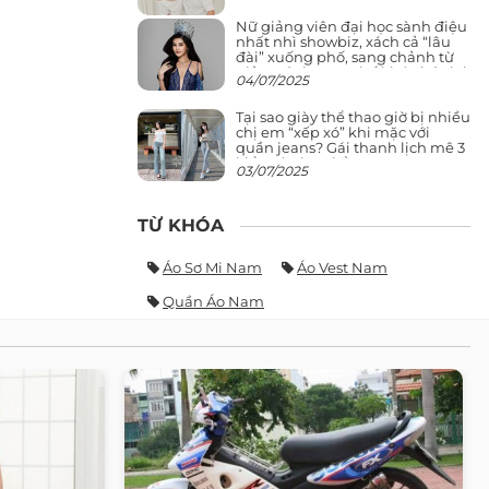
Nữ giảng viên đại học sành điệu
nhất nhì showbiz, xách cả “lâu
đài” xuống phố, sang chảnh từ
giảng đường ra phố khó ai đọ lại
04/07/2025
Tại sao giày thể thao giờ bị nhiều
chị em “xếp xó” khi mặc với
quần jeans? Gái thanh lịch mê 3
kiểu này hơn hẳn
03/07/2025
TỪ KHÓA
Áo Sơ Mi Nam
Áo Vest Nam
Quần Áo Nam