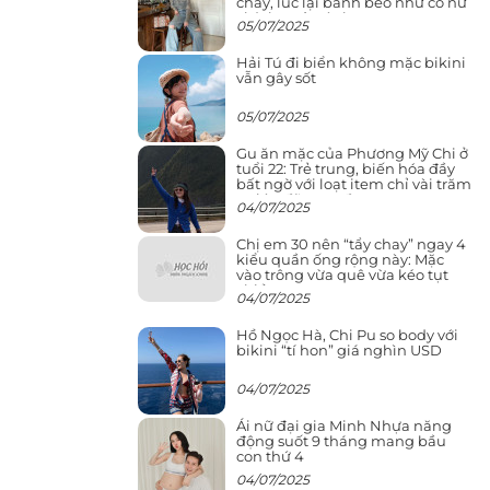
cháy, lúc lại bánh bèo như cô nữ
chính ngôn tình
05/07/2025
Hải Tú đi biển không mặc bikini
vẫn gây sốt
05/07/2025
Gu ăn mặc của Phương Mỹ Chi ở
tuổi 22: Trẻ trung, biến hóa đầy
bất ngờ với loạt item chỉ vài trăm
nghìn đã mua được
04/07/2025
Chị em 30 nên “tẩy chay” ngay 4
kiểu quần ống rộng này: Mặc
vào trông vừa quê vừa kéo tụt
chiều cao
04/07/2025
Hồ Ngọc Hà, Chi Pu so body với
bikini “tí hon” giá nghìn USD
04/07/2025
Ái nữ đại gia Minh Nhựa năng
động suốt 9 tháng mang bầu
con thứ 4
04/07/2025