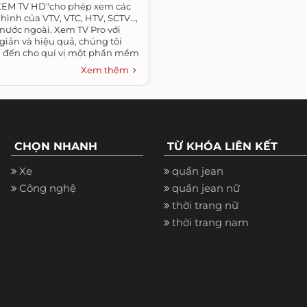
XEM TV HD"cho phép xem các
hình của VTV, VTC, HTV, SCTV…,
nước ngoài. Xem TV Pro với
 giản và hiệu quả, chúng tôi
đến cho quí vị một phần mềm
Xem thêm
CHỌN NHANH
TỪ KHÓA LIÊN KẾT
Xe
quần jean
Công nghệ
quần jean nữ
thời trang nữ
thời trang nam