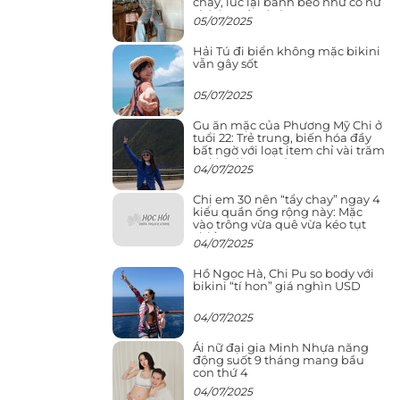
cháy, lúc lại bánh bèo như cô nữ
chính ngôn tình
05/07/2025
Hải Tú đi biển không mặc bikini
vẫn gây sốt
05/07/2025
Gu ăn mặc của Phương Mỹ Chi ở
tuổi 22: Trẻ trung, biến hóa đầy
bất ngờ với loạt item chỉ vài trăm
nghìn đã mua được
04/07/2025
Chị em 30 nên “tẩy chay” ngay 4
kiểu quần ống rộng này: Mặc
vào trông vừa quê vừa kéo tụt
chiều cao
04/07/2025
Hồ Ngọc Hà, Chi Pu so body với
bikini “tí hon” giá nghìn USD
04/07/2025
Ái nữ đại gia Minh Nhựa năng
động suốt 9 tháng mang bầu
con thứ 4
04/07/2025