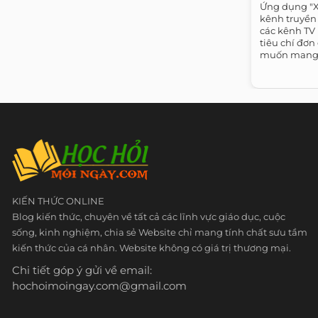
Ứng dụng "
kênh truyền 
các kênh TV 
tiêu chí đơn
muốn mang 
thuần...
KIẾN THỨC ONLINE
Blog kiến thức, chuyên về tất cả các lĩnh vực giáo dục, cuộc
sống, kinh nghiệm, chia sẻ Website chỉ mang tính chất sưu tầm
kiến thức của cá nhân. Website không có giá trị thương mại.
Chi tiết góp ý gửi về email:
hochoimoingay.com@gmail.com