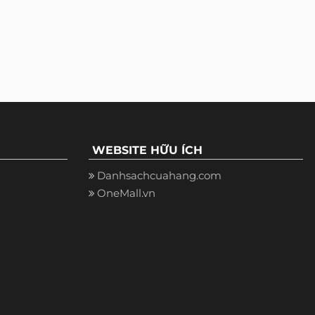
WEBSITE HỮU ÍCH
Danhsachcuahang.com
OneMall.vn