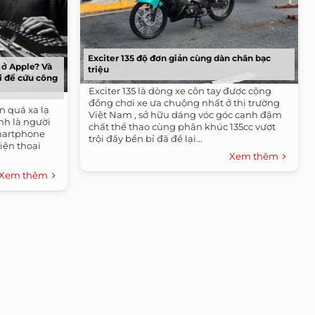
Exciter 135 độ đơn giản cùng dàn chân bạc
i ở Apple? Và
triệu
i để cứu công
Exciter 135 là dòng xe côn tay được cộng
đồng chơi xe ưa chuộng nhất ở thị trường
n quá xa lạ
Việt Nam , sở hữu dáng vóc góc cạnh đậm
ính là người
chất thể thao cùng phân khúc 135cc vượt
smartphone
trội đầy bền bỉ đã để lại...
điện thoại
Xem thêm
Xem thêm