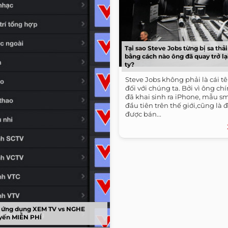
Tại sao Steve Jobs từng bị sa thả
bằng cách nào ông đã quay trở lạ
ty?
Steve Jobs không phải là cái tê
đối với chúng ta. Bởi vì ông ch
đã khai sinh ra iPhone, mẫu 
đầu tiên trên thế giới,cũng là 
được bán...
 ứng dụng XEM TV vs NGHE
uyến MIỄN PHÍ