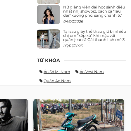
Nữ giảng viên đại học sành điệu
nhất nhì showbiz, xách cả “lâu
đài” xuống phố, sang chảnh từ
giảng đường ra phố khó ai đọ lại
04/07/2025
Tại sao giày thể thao giờ bị nhiều
chị em “xếp xó” khi mặc với
quần jeans? Gái thanh lịch mê 3
kiểu này hơn hẳn
03/07/2025
TỪ KHÓA
Áo Sơ Mi Nam
Áo Vest Nam
Quần Áo Nam