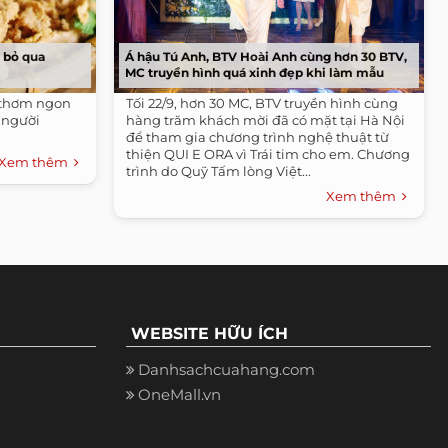
 bỏ qua
Á hậu Tú Anh, BTV Hoài Anh cùng hơn 30 BTV,
MC truyền hình quá xinh đẹp khi làm mẫu
 thơm ngon
Tối 22/9, hơn 30 MC, BTV truyền hình cùng
 người
hàng trăm khách mời đã có mặt tại Hà Nội
để tham gia chương trình nghệ thuật từ
thiện QUI E ORA vì Trái tim cho em. Chương
Xem thêm
trình do Quỹ Tấm lòng Việt...
Xem thêm
WEBSITE HỮU ÍCH
Danhsachcuahang.com
OneMall.vn