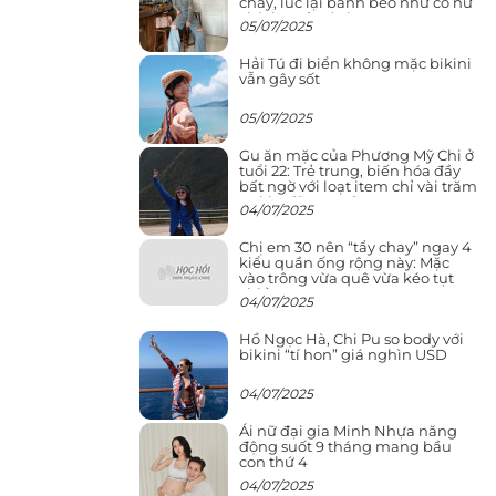
cháy, lúc lại bánh bèo như cô nữ
chính ngôn tình
05/07/2025
Hải Tú đi biển không mặc bikini
vẫn gây sốt
05/07/2025
Gu ăn mặc của Phương Mỹ Chi ở
tuổi 22: Trẻ trung, biến hóa đầy
bất ngờ với loạt item chỉ vài trăm
nghìn đã mua được
04/07/2025
Chị em 30 nên “tẩy chay” ngay 4
kiểu quần ống rộng này: Mặc
vào trông vừa quê vừa kéo tụt
chiều cao
04/07/2025
Hồ Ngọc Hà, Chi Pu so body với
bikini “tí hon” giá nghìn USD
04/07/2025
Ái nữ đại gia Minh Nhựa năng
động suốt 9 tháng mang bầu
con thứ 4
04/07/2025