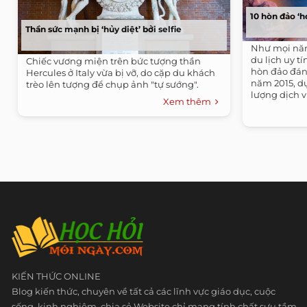
10 hòn đảo ‘h
Thần sức mạnh bị ‘hủy diệt’ bởi selfie
Như mọi năm,
du lịch uy t
Chiếc vương miện trên bức tượng thần
hòn đảo đán
Hercules ở Italy vừa bị vỡ, do cặp du khách
năm 2015, dự
trèo lên tượng để chụp ảnh "tự sướng".
lượng dịch v
Xem thêm
KIẾN THỨC ONLINE
Blog kiến thức, chuyên về tất cả các lĩnh vực giáo dục, cuộc
sống, kinh nghiệm, chia sẻ Website chỉ mang tính chất sưu tầm