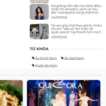
Nữ giảng viên đại học sành điệu
nhất nhì showbiz, xách cả “lâu
đài” xuống phố, sang chảnh từ
giảng đường ra phố khó ai đọ lại
04/07/2025
Tại sao giày thể thao giờ bị nhiều
chị em “xếp xó” khi mặc với
quần jeans? Gái thanh lịch mê 3
kiểu này hơn hẳn
03/07/2025
TỪ KHÓA
Áo Sơ Mi Nam
Áo Vest Nam
Quần Áo Nam