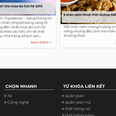
ot’ cho mùa du lịch hè 2015
5 món nem thính Việt không thể
 TripAdvisor – trang thông tin
ín nhất công bố bảng vàng 10
Mỗi món nem mang hương vị
g đến nhất mùa du lịch hè
riêng nhưng đều làm mê mẩn
a theo các tiêu chí về chất
thưởng thức.
ụ, nhà hàng, khách sạn...
Xem thêm
CHỌN NHANH
TỪ KHÓA LIÊN KẾT
Xe
quần jean
Công nghệ
quần jean nữ
thời trang nữ
thời trang nam