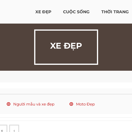
XE ĐẸP
CUỘC SỐNG
THỜI TRANG
XE ĐẸP
Người mẫu và xe đẹp
Moto Đẹp
«
‹