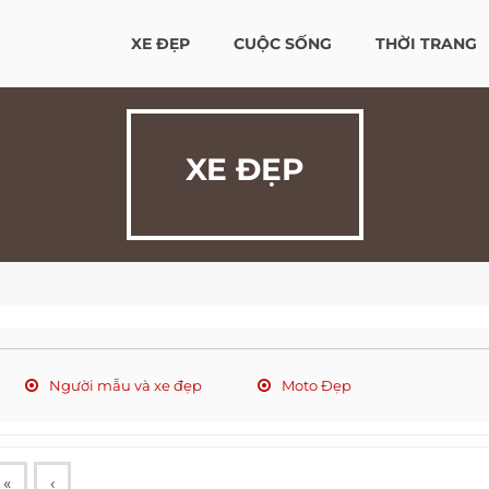
XE ĐẸP
CUỘC SỐNG
THỜI TRANG
XE ĐẸP
Người mẫu và xe đẹp
Moto Đẹp
«
‹