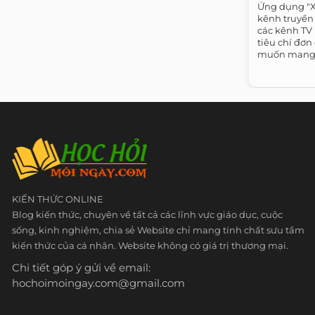
Ứng dụng "
kênh truyền 
các kênh TV 
tiêu chí đơn
muốn mang 
thuần...
KIẾN THỨC ONLINE
Blog kiến thức, chuyên về tất cả các lĩnh vực giáo dục, cuộc
sống, kinh nghiệm, chia sẻ Website chỉ mang tính chất sưu tầm
kiến thức của cá nhân. Website không có giá trị thương mại.
Chi tiết góp ý gửi về email:
hochoimoingay.com@gmail.com