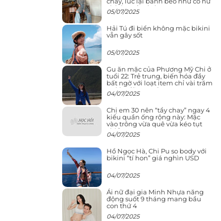
cháy, lúc lại bánh bèo như cô nữ
chính ngôn tình
05/07/2025
Hải Tú đi biển không mặc bikini
vẫn gây sốt
05/07/2025
Gu ăn mặc của Phương Mỹ Chi ở
tuổi 22: Trẻ trung, biến hóa đầy
bất ngờ với loạt item chỉ vài trăm
nghìn đã mua được
04/07/2025
Chị em 30 nên “tẩy chay” ngay 4
kiểu quần ống rộng này: Mặc
vào trông vừa quê vừa kéo tụt
chiều cao
04/07/2025
Hồ Ngọc Hà, Chi Pu so body với
bikini “tí hon” giá nghìn USD
04/07/2025
Ái nữ đại gia Minh Nhựa năng
động suốt 9 tháng mang bầu
con thứ 4
04/07/2025