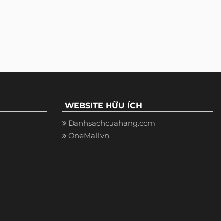
WEBSITE HỮU ÍCH
Danhsachcuahang.com
OneMall.vn