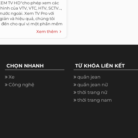
XEM TV HD"cho phép xem các
hình của VTV, VTC, HTV, SCTV…,
nước ngoài. Xem TV Pro với
 giản và hiệu quả, chúng tôi
đến cho quí vị một phần mềm
Xem thêm
CHỌN NHANH
TỪ KHÓA LIÊN KẾT
Xe
quần jean
Công nghệ
quần jean nữ
thời trang nữ
thời trang nam