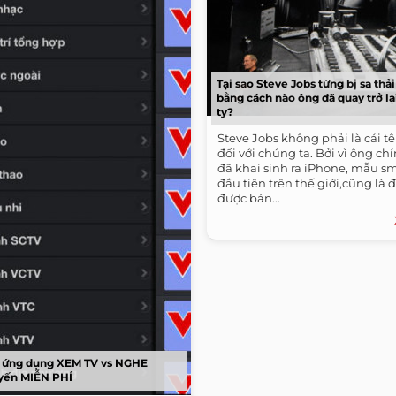
Tại sao Steve Jobs từng bị sa thả
bằng cách nào ông đã quay trở lạ
ty?
Steve Jobs không phải là cái tê
đối với chúng ta. Bởi vì ông ch
đã khai sinh ra iPhone, mẫu 
đầu tiên trên thế giới,cũng là 
được bán...
 ứng dụng XEM TV vs NGHE
uyến MIỄN PHÍ