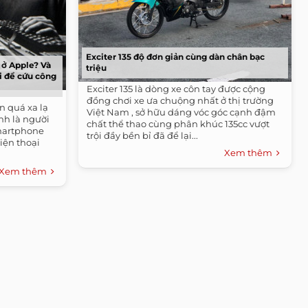
Exciter 135 độ đơn giản cùng dàn chân bạc
i ở Apple? Và
triệu
i để cứu công
Exciter 135 là dòng xe côn tay được cộng
đồng chơi xe ưa chuộng nhất ở thị trường
n quá xa lạ
Việt Nam , sở hữu dáng vóc góc cạnh đậm
ính là người
chất thể thao cùng phân khúc 135cc vượt
smartphone
trội đầy bền bỉ đã để lại...
điện thoại
Xem thêm
Xem thêm