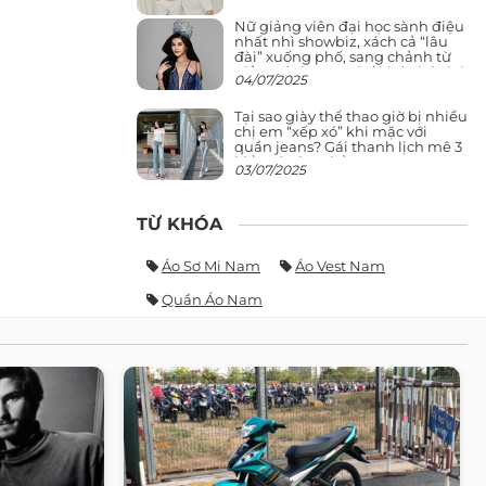
Nữ giảng viên đại học sành điệu
nhất nhì showbiz, xách cả “lâu
đài” xuống phố, sang chảnh từ
giảng đường ra phố khó ai đọ lại
04/07/2025
Tại sao giày thể thao giờ bị nhiều
chị em “xếp xó” khi mặc với
quần jeans? Gái thanh lịch mê 3
kiểu này hơn hẳn
03/07/2025
TỪ KHÓA
Áo Sơ Mi Nam
Áo Vest Nam
Quần Áo Nam