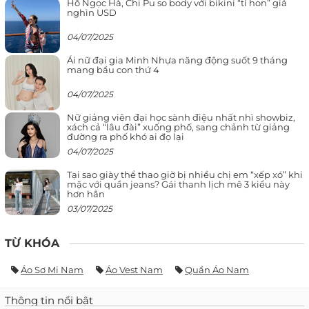
Hồ Ngọc Hà, Chi Pu so body với bikini “tí hon” giá
nghìn USD
04/07/2025
Ái nữ đại gia Minh Nhựa năng động suốt 9 tháng
mang bầu con thứ 4
04/07/2025
Nữ giảng viên đại học sành điệu nhất nhì showbiz,
xách cả “lâu đài” xuống phố, sang chảnh từ giảng
đường ra phố khó ai đọ lại
04/07/2025
Tại sao giày thể thao giờ bị nhiều chị em “xếp xó” khi
mặc với quần jeans? Gái thanh lịch mê 3 kiểu này
hơn hẳn
03/07/2025
TỪ KHÓA
Áo Sơ Mi Nam
Áo Vest Nam
Quần Áo Nam
Thông tin nổi bật