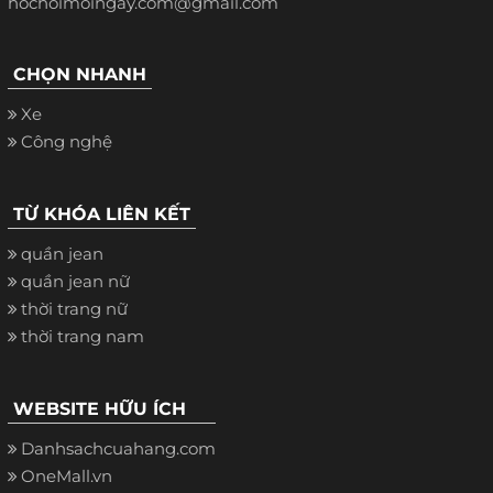
hochoimoingay.com@gmail.com
CHỌN NHANH
Xe
Công nghệ
TỪ KHÓA LIÊN KẾT
quần jean
quần jean nữ
thời trang nữ
thời trang nam
WEBSITE HỮU ÍCH
Danhsachcuahang.com
OneMall.vn