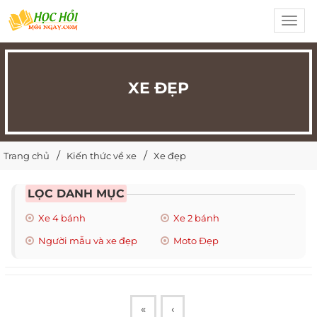
Toggl
navig
XE ĐẸP
Trang chủ
Kiến thức về xe
Xe đẹp
LỌC DANH MỤC
Xe 4 bánh
Xe 2 bánh
Người mẫu và xe đẹp
Moto Đẹp
«
‹