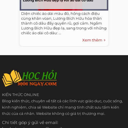
Lương Bích Hữu đẹp lạ với áo dài cô dâu
Diện chiếc áo dài màu đỏ, hồng cách điệu
cùng khăn voan, Lương Bích Hữu hóa thân
thành cô dâu đầy quyến rũ, gợi cảm. Ngắm
Lương Bích Hữu đẹp lạ, sang trọng với những
chiếc áo dài cô dâu: ...
Xem thêm
KIẾN THỨC ONLINE
Blog kiến thức, chuyên về tất cả các lĩnh vực giáo dục, cuộc sống,
kinh nghiệm, chia sẻ Website chỉ mang tính chất sưu tầm kiến
thức của cá nhân. Website không có giá trị thương mại.
Chi tiết góp ý gửi về email: