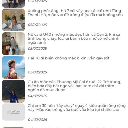
05/07/2025
Xuống phố sáng thứ 7 với váy hoa sặc sỡ như Tăng
Thanh Hà, mặc sao để trông điệu đà mà không sến
05/07/2025
Nữ ca sĩ U40 nhưng mặc đẹp hơn cả Gen Z, khi cá
tính bùng cháy, lúc lại bánh bèo như cô nữ chính
ngôn tình
05/07/2025
Hải Tú đi biển không mặc bikini vẫn gây sốt
05/07/2025
Gu ăn mặc của Phương Mỹ Chi ở tuổi 22: Trẻ trung,
biến hóa đầy bất ngờ với loạt item chỉ vài trăm
nghìn đã mua được
04/07/2025
Chị em 30 nên “tẩy chay” ngay 4 kiểu quần ống rộng
này: Mặc vào trông vừa quê vừa kéo tụt chiều cao
04/07/2025