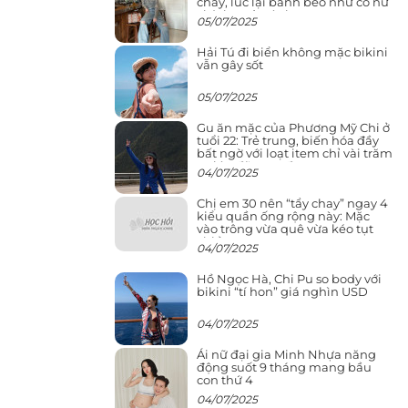
cháy, lúc lại bánh bèo như cô nữ
chính ngôn tình
05/07/2025
Hải Tú đi biển không mặc bikini
vẫn gây sốt
05/07/2025
Gu ăn mặc của Phương Mỹ Chi ở
tuổi 22: Trẻ trung, biến hóa đầy
bất ngờ với loạt item chỉ vài trăm
nghìn đã mua được
04/07/2025
Chị em 30 nên “tẩy chay” ngay 4
kiểu quần ống rộng này: Mặc
vào trông vừa quê vừa kéo tụt
chiều cao
04/07/2025
Hồ Ngọc Hà, Chi Pu so body với
bikini “tí hon” giá nghìn USD
04/07/2025
Ái nữ đại gia Minh Nhựa năng
động suốt 9 tháng mang bầu
con thứ 4
04/07/2025