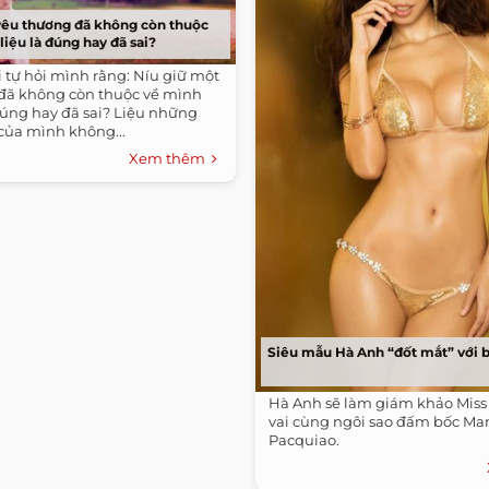
yêu thương đã không còn thuộc
liệu là đúng hay đã sai?
ôi tự hỏi mình rằng: Níu giữ một
đã không còn thuộc về mình
đúng hay đã sai? Liệu những
của mình không...
Xem thêm
Siêu mẫu Hà Anh “đốt mắt” với bi
Hà Anh sẽ làm giám khảo Miss 
vai cùng ngôi sao đấm bốc Ma
Pacquiao.