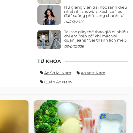
Nữ giảng viên đại học sành điệu
nhất nhì showbiz, xách cả “lâu
đài” xuống phố, sang chảnh từ
giảng đường ra phố khó ai đọ lại
04/07/2025
Tại sao giày thể thao giờ bị nhiều
chị em “xếp xó” khi mặc với
quần jeans? Gái thanh lịch mê 3
kiểu này hơn hẳn
03/07/2025
TỪ KHÓA
Áo Sơ Mi Nam
Áo Vest Nam
Quần Áo Nam