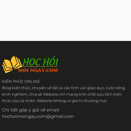
KIẾN THỨC ONLINE
Blog kiến thức, chuyên về tất cả các lĩnh vực giáo dục, cuộc sống,
kinh nghiệm, chia sẻ Website chỉ mang tính chất sưu tầm kiến
thức của cá nhân. Website không có giá trị thương mại.
Chi tiết góp ý gửi về email:
hochoimoingay.com@gmail.com