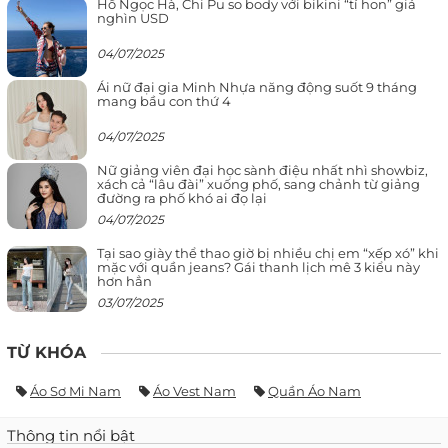
Hồ Ngọc Hà, Chi Pu so body với bikini “tí hon” giá
nghìn USD
04/07/2025
Ái nữ đại gia Minh Nhựa năng động suốt 9 tháng
mang bầu con thứ 4
04/07/2025
Nữ giảng viên đại học sành điệu nhất nhì showbiz,
xách cả “lâu đài” xuống phố, sang chảnh từ giảng
đường ra phố khó ai đọ lại
04/07/2025
Tại sao giày thể thao giờ bị nhiều chị em “xếp xó” khi
mặc với quần jeans? Gái thanh lịch mê 3 kiểu này
hơn hẳn
03/07/2025
TỪ KHÓA
Áo Sơ Mi Nam
Áo Vest Nam
Quần Áo Nam
Thông tin nổi bật