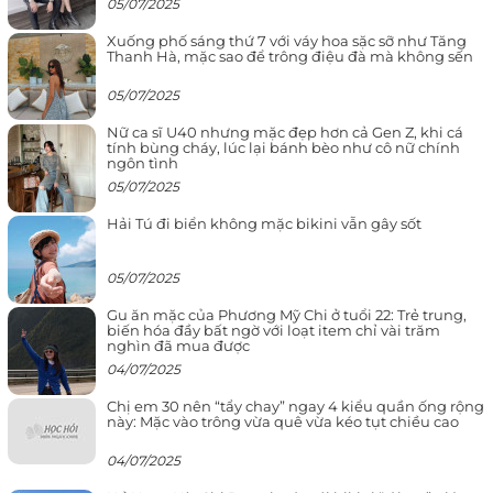
05/07/2025
Xuống phố sáng thứ 7 với váy hoa sặc sỡ như Tăng
Thanh Hà, mặc sao để trông điệu đà mà không sến
05/07/2025
Nữ ca sĩ U40 nhưng mặc đẹp hơn cả Gen Z, khi cá
tính bùng cháy, lúc lại bánh bèo như cô nữ chính
ngôn tình
05/07/2025
Hải Tú đi biển không mặc bikini vẫn gây sốt
05/07/2025
Gu ăn mặc của Phương Mỹ Chi ở tuổi 22: Trẻ trung,
biến hóa đầy bất ngờ với loạt item chỉ vài trăm
nghìn đã mua được
04/07/2025
Chị em 30 nên “tẩy chay” ngay 4 kiểu quần ống rộng
này: Mặc vào trông vừa quê vừa kéo tụt chiều cao
04/07/2025