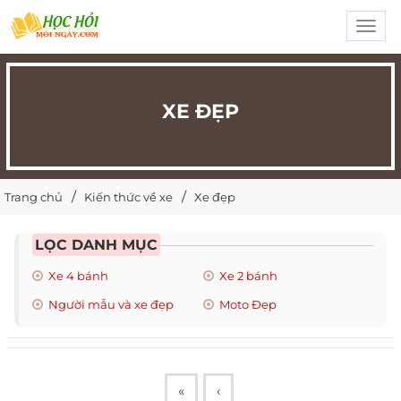
Toggl
navig
XE ĐẸP
Trang chủ
Kiến thức về xe
Xe đẹp
LỌC DANH MỤC
Xe 4 bánh
Xe 2 bánh
Người mẫu và xe đẹp
Moto Đẹp
«
‹