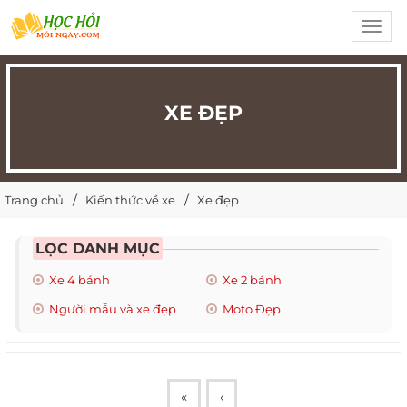
Toggl
navig
XE ĐẸP
Trang chủ
Kiến thức về xe
Xe đẹp
LỌC DANH MỤC
Xe 4 bánh
Xe 2 bánh
Người mẫu và xe đẹp
Moto Đẹp
«
‹