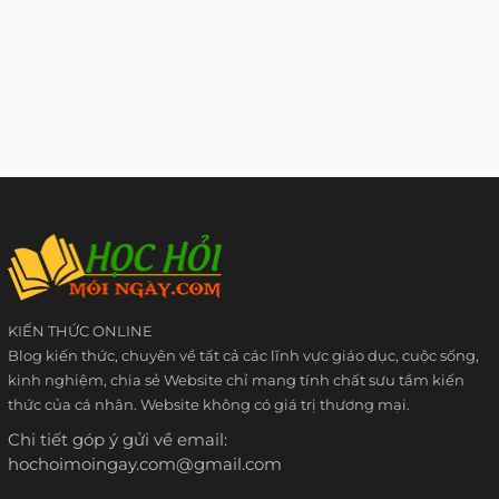
KIẾN THỨC ONLINE
Blog kiến thức, chuyên về tất cả các lĩnh vực giáo dục, cuộc sống,
kinh nghiệm, chia sẻ Website chỉ mang tính chất sưu tầm kiến
thức của cá nhân. Website không có giá trị thương mại.
Chi tiết góp ý gửi về email:
hochoimoingay.com@gmail.com