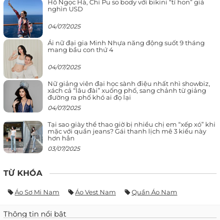
Hồ Ngọc Hà, Chi Pu so body với bikini “tí hon” giá
nghìn USD
04/07/2025
Ái nữ đại gia Minh Nhựa năng động suốt 9 tháng
mang bầu con thứ 4
04/07/2025
Nữ giảng viên đại học sành điệu nhất nhì showbiz,
xách cả “lâu đài” xuống phố, sang chảnh từ giảng
đường ra phố khó ai đọ lại
04/07/2025
Tại sao giày thể thao giờ bị nhiều chị em “xếp xó” khi
mặc với quần jeans? Gái thanh lịch mê 3 kiểu này
hơn hẳn
03/07/2025
TỪ KHÓA
Áo Sơ Mi Nam
Áo Vest Nam
Quần Áo Nam
Thông tin nổi bật