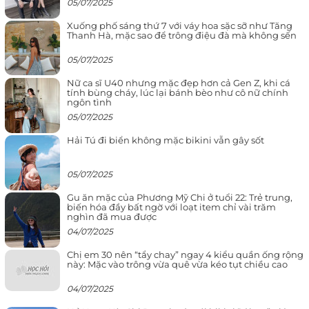
05/07/2025
Xuống phố sáng thứ 7 với váy hoa sặc sỡ như Tăng
Thanh Hà, mặc sao để trông điệu đà mà không sến
05/07/2025
Nữ ca sĩ U40 nhưng mặc đẹp hơn cả Gen Z, khi cá
tính bùng cháy, lúc lại bánh bèo như cô nữ chính
ngôn tình
05/07/2025
Hải Tú đi biển không mặc bikini vẫn gây sốt
05/07/2025
Gu ăn mặc của Phương Mỹ Chi ở tuổi 22: Trẻ trung,
biến hóa đầy bất ngờ với loạt item chỉ vài trăm
nghìn đã mua được
04/07/2025
Chị em 30 nên “tẩy chay” ngay 4 kiểu quần ống rộng
này: Mặc vào trông vừa quê vừa kéo tụt chiều cao
04/07/2025