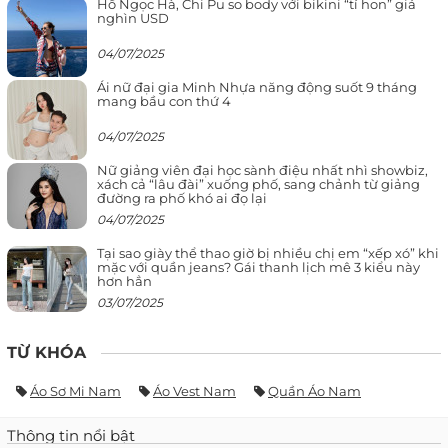
Hồ Ngọc Hà, Chi Pu so body với bikini “tí hon” giá
nghìn USD
04/07/2025
Ái nữ đại gia Minh Nhựa năng động suốt 9 tháng
mang bầu con thứ 4
04/07/2025
Nữ giảng viên đại học sành điệu nhất nhì showbiz,
xách cả “lâu đài” xuống phố, sang chảnh từ giảng
đường ra phố khó ai đọ lại
04/07/2025
Tại sao giày thể thao giờ bị nhiều chị em “xếp xó” khi
mặc với quần jeans? Gái thanh lịch mê 3 kiểu này
hơn hẳn
03/07/2025
TỪ KHÓA
Áo Sơ Mi Nam
Áo Vest Nam
Quần Áo Nam
Thông tin nổi bật