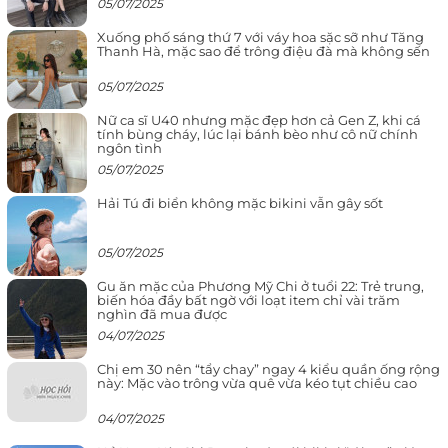
05/07/2025
Xuống phố sáng thứ 7 với váy hoa sặc sỡ như Tăng
Thanh Hà, mặc sao để trông điệu đà mà không sến
05/07/2025
Nữ ca sĩ U40 nhưng mặc đẹp hơn cả Gen Z, khi cá
tính bùng cháy, lúc lại bánh bèo như cô nữ chính
ngôn tình
05/07/2025
Hải Tú đi biển không mặc bikini vẫn gây sốt
05/07/2025
Gu ăn mặc của Phương Mỹ Chi ở tuổi 22: Trẻ trung,
biến hóa đầy bất ngờ với loạt item chỉ vài trăm
nghìn đã mua được
04/07/2025
Chị em 30 nên “tẩy chay” ngay 4 kiểu quần ống rộng
này: Mặc vào trông vừa quê vừa kéo tụt chiều cao
04/07/2025