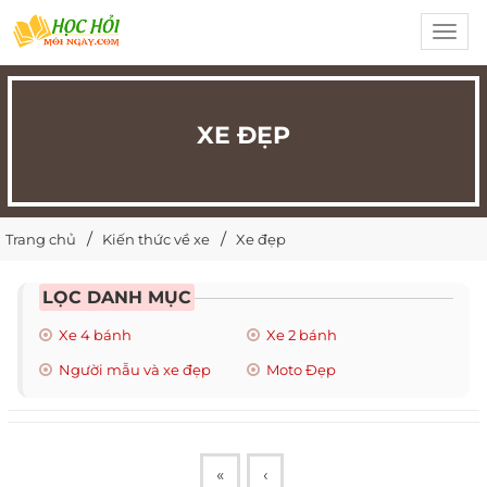
Toggl
navig
XE ĐẸP
Trang chủ
Kiến thức về xe
Xe đẹp
LỌC DANH MỤC
Xe 4 bánh
Xe 2 bánh
Người mẫu và xe đẹp
Moto Đẹp
«
‹