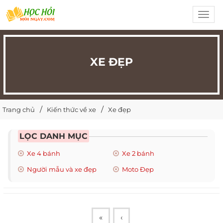
Toggl
navig
XE ĐẸP
Trang chủ
Kiến thức về xe
Xe đẹp
LỌC DANH MỤC
Xe 4 bánh
Xe 2 bánh
Người mẫu và xe đẹp
Moto Đẹp
«
‹