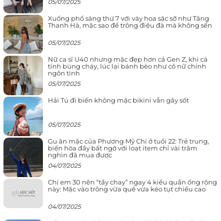
05/07/2025
Xuống phố sáng thứ 7 với váy hoa sặc sỡ như Tăng
Thanh Hà, mặc sao để trông điệu đà mà không sến
05/07/2025
Nữ ca sĩ U40 nhưng mặc đẹp hơn cả Gen Z, khi cá
tính bùng cháy, lúc lại bánh bèo như cô nữ chính
ngôn tình
05/07/2025
Hải Tú đi biển không mặc bikini vẫn gây sốt
05/07/2025
Gu ăn mặc của Phương Mỹ Chi ở tuổi 22: Trẻ trung,
biến hóa đầy bất ngờ với loạt item chỉ vài trăm
nghìn đã mua được
04/07/2025
Chị em 30 nên “tẩy chay” ngay 4 kiểu quần ống rộng
này: Mặc vào trông vừa quê vừa kéo tụt chiều cao
04/07/2025