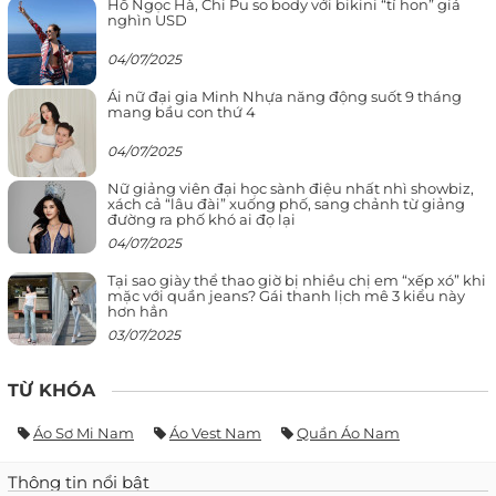
Hồ Ngọc Hà, Chi Pu so body với bikini “tí hon” giá
nghìn USD
04/07/2025
Ái nữ đại gia Minh Nhựa năng động suốt 9 tháng
mang bầu con thứ 4
04/07/2025
Nữ giảng viên đại học sành điệu nhất nhì showbiz,
xách cả “lâu đài” xuống phố, sang chảnh từ giảng
đường ra phố khó ai đọ lại
04/07/2025
Tại sao giày thể thao giờ bị nhiều chị em “xếp xó” khi
mặc với quần jeans? Gái thanh lịch mê 3 kiểu này
hơn hẳn
03/07/2025
TỪ KHÓA
Áo Sơ Mi Nam
Áo Vest Nam
Quần Áo Nam
Thông tin nổi bật