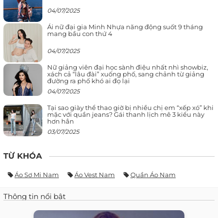
04/07/2025
Ái nữ đại gia Minh Nhựa năng động suốt 9 tháng
mang bầu con thứ 4
04/07/2025
Nữ giảng viên đại học sành điệu nhất nhì showbiz,
xách cả “lâu đài” xuống phố, sang chảnh từ giảng
đường ra phố khó ai đọ lại
04/07/2025
Tại sao giày thể thao giờ bị nhiều chị em “xếp xó” khi
mặc với quần jeans? Gái thanh lịch mê 3 kiểu này
hơn hẳn
03/07/2025
TỪ KHÓA
Áo Sơ Mi Nam
Áo Vest Nam
Quần Áo Nam
Thông tin nổi bật