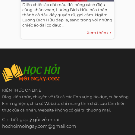
Diện chiếc áo dài màu đỏ, hồng cách điệu
cùng khăn voan, Lương Bích Hữu hóa thân
thành cô dâu đầy quyến rũ, gợi cảm. Ngắm
Lương Bích Hữu đẹp lạ, sang trọng với những
chiếc áo dài cô dâu: ...
Xem thêm
KIẾN THỨC ONLINE
Blog kiến thức, chuyên về tất cả các lĩnh vực giáo dục, cuộc sống,
kinh nghiệm, chia sẻ Website chỉ mang tính chất sưu tầm kiến
thức của cá nhân. Website không có giá trị thương mại.
Chi tiết góp ý gửi về email:
hochoimoingay.com@gmail.com