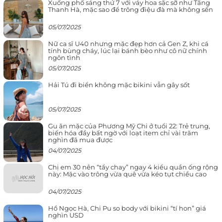
Xuống phố sáng thứ 7 với váy hoa sặc sỡ như Tăng
Thanh Hà, mặc sao để trông điệu đà mà không sến
05/07/2025
Nữ ca sĩ U40 nhưng mặc đẹp hơn cả Gen Z, khi cá
tính bùng cháy, lúc lại bánh bèo như cô nữ chính
ngôn tình
05/07/2025
Hải Tú đi biển không mặc bikini vẫn gây sốt
05/07/2025
Gu ăn mặc của Phương Mỹ Chi ở tuổi 22: Trẻ trung,
biến hóa đầy bất ngờ với loạt item chỉ vài trăm
nghìn đã mua được
04/07/2025
Chị em 30 nên “tẩy chay” ngay 4 kiểu quần ống rộng
này: Mặc vào trông vừa quê vừa kéo tụt chiều cao
04/07/2025
Hồ Ngọc Hà, Chi Pu so body với bikini “tí hon” giá
nghìn USD