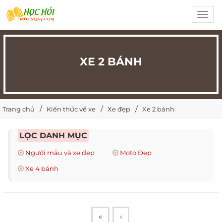
Toggl
navig
XE 2 BÁNH
Trang chủ
Kiến thức về xe
Xe đẹp
Xe 2 bánh
LỌC DANH MỤC
Người mẫu và xe đẹp
Moto Đẹp
Xe 4 bánh
«
‹