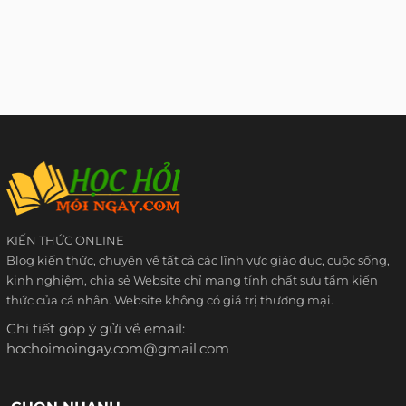
KIẾN THỨC ONLINE
Blog kiến thức, chuyên về tất cả các lĩnh vực giáo dục, cuộc sống,
kinh nghiệm, chia sẻ Website chỉ mang tính chất sưu tầm kiến
thức của cá nhân. Website không có giá trị thương mại.
Chi tiết góp ý gửi về email:
hochoimoingay.com@gmail.com