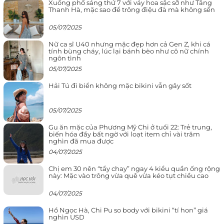
Xuống phố sáng thứ 7 với váy hoa sặc sỡ như Tăng
Thanh Hà, mặc sao để trông điệu đà mà không sến
05/07/2025
Nữ ca sĩ U40 nhưng mặc đẹp hơn cả Gen Z, khi cá
tính bùng cháy, lúc lại bánh bèo như cô nữ chính
ngôn tình
05/07/2025
Hải Tú đi biển không mặc bikini vẫn gây sốt
05/07/2025
Gu ăn mặc của Phương Mỹ Chi ở tuổi 22: Trẻ trung,
biến hóa đầy bất ngờ với loạt item chỉ vài trăm
nghìn đã mua được
04/07/2025
Chị em 30 nên “tẩy chay” ngay 4 kiểu quần ống rộng
này: Mặc vào trông vừa quê vừa kéo tụt chiều cao
04/07/2025
Hồ Ngọc Hà, Chi Pu so body với bikini “tí hon” giá
nghìn USD