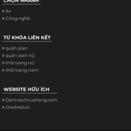
CHỌN NHANH
Xe
Công nghệ
TỪ KHÓA LIÊN KẾT
quần jean
quần jean nữ
thời trang nữ
thời trang nam
WEBSITE HỮU ÍCH
Danhsachcuahang.com
OneMall.vn