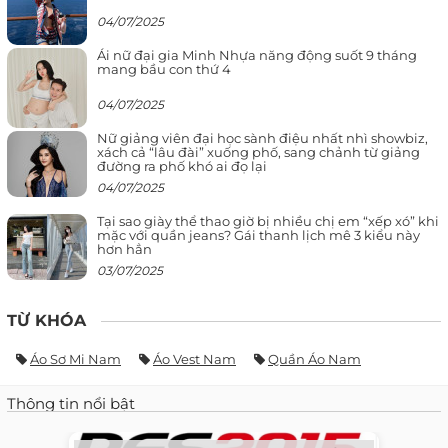
04/07/2025
Ái nữ đại gia Minh Nhựa năng động suốt 9 tháng
mang bầu con thứ 4
04/07/2025
Nữ giảng viên đại học sành điệu nhất nhì showbiz,
xách cả “lâu đài” xuống phố, sang chảnh từ giảng
đường ra phố khó ai đọ lại
04/07/2025
Tại sao giày thể thao giờ bị nhiều chị em “xếp xó” khi
mặc với quần jeans? Gái thanh lịch mê 3 kiểu này
hơn hẳn
03/07/2025
TỪ KHÓA
Áo Sơ Mi Nam
Áo Vest Nam
Quần Áo Nam
Thông tin nổi bật