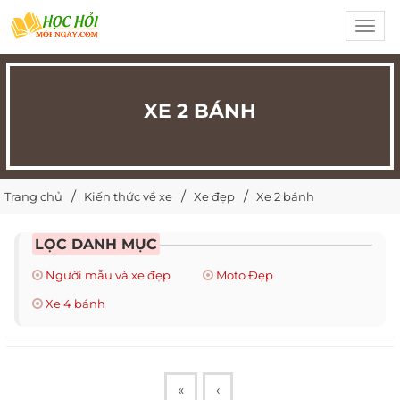
Toggl
navig
XE 2 BÁNH
Trang chủ
Kiến thức về xe
Xe đẹp
Xe 2 bánh
LỌC DANH MỤC
Người mẫu và xe đẹp
Moto Đẹp
Xe 4 bánh
«
‹