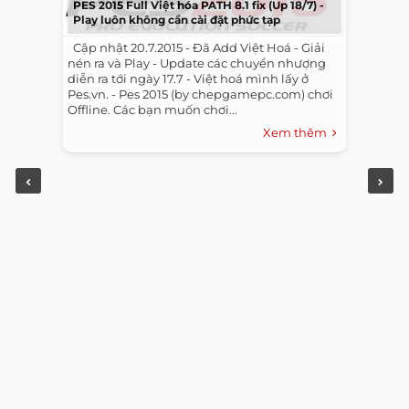
PES 2015 Full Việt hóa PATH 8.1 fix (Up 18/7) -
Play luôn không cần cài đặt phức tạp
​ ​ Cập nhật 20.7.2015 - Đã Add Việt Hoá - Giải
nén ra và Play - Update các chuyển nhượng
diễn ra tới ngày 17.7 - Việt hoá mình lấy ở
Pes.vn. - Pes 2015 (by chepgamepc.com) chơi
Offline. Các bạn muốn chơi...
Xem thêm