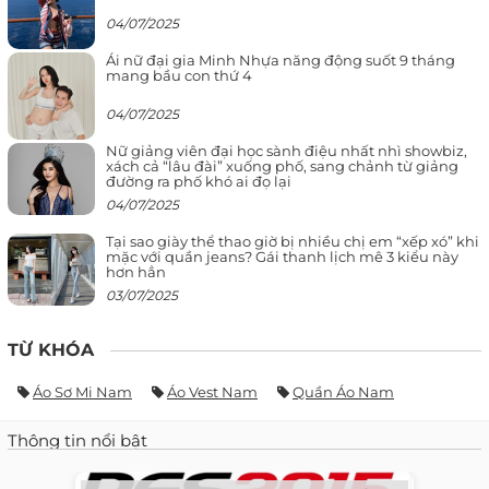
04/07/2025
Ái nữ đại gia Minh Nhựa năng động suốt 9 tháng
mang bầu con thứ 4
04/07/2025
Nữ giảng viên đại học sành điệu nhất nhì showbiz,
xách cả “lâu đài” xuống phố, sang chảnh từ giảng
đường ra phố khó ai đọ lại
04/07/2025
Tại sao giày thể thao giờ bị nhiều chị em “xếp xó” khi
mặc với quần jeans? Gái thanh lịch mê 3 kiểu này
hơn hẳn
03/07/2025
TỪ KHÓA
Áo Sơ Mi Nam
Áo Vest Nam
Quần Áo Nam
Thông tin nổi bật