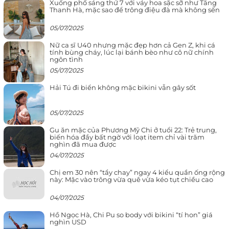
Xuống phố sáng thứ 7 với váy hoa sặc sỡ như Tăng
Thanh Hà, mặc sao để trông điệu đà mà không sến
05/07/2025
Nữ ca sĩ U40 nhưng mặc đẹp hơn cả Gen Z, khi cá
tính bùng cháy, lúc lại bánh bèo như cô nữ chính
ngôn tình
05/07/2025
Hải Tú đi biển không mặc bikini vẫn gây sốt
05/07/2025
Gu ăn mặc của Phương Mỹ Chi ở tuổi 22: Trẻ trung,
biến hóa đầy bất ngờ với loạt item chỉ vài trăm
nghìn đã mua được
04/07/2025
Chị em 30 nên “tẩy chay” ngay 4 kiểu quần ống rộng
này: Mặc vào trông vừa quê vừa kéo tụt chiều cao
04/07/2025
Hồ Ngọc Hà, Chi Pu so body với bikini “tí hon” giá
nghìn USD