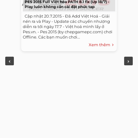
PES 2015 Full Việt hóa PATH 8.1 fix (Up 18/7) -
Play luôn không cần cài đặt phức tạp
​ ​ Cập nhật 20.7.2015 - Đã Add Việt Hoá - Giải
nén ra và Play - Update các chuyển nhượng
diễn ra tới ngày 17.7 - Việt hoá mình lấy ở
Pes.vn. - Pes 2015 (by chepgamepc.com) chơi
Offline. Các bạn muốn chơi...
Xem thêm