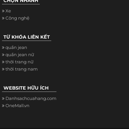
CHỌN NHANH
Xe
Công nghệ
TỪ KHÓA LIÊN KẾT
quần jean
quần jean nữ
thời trang nữ
thời trang nam
WEBSITE HỮU ÍCH
Danhsachcuahang.com
OneMall.vn