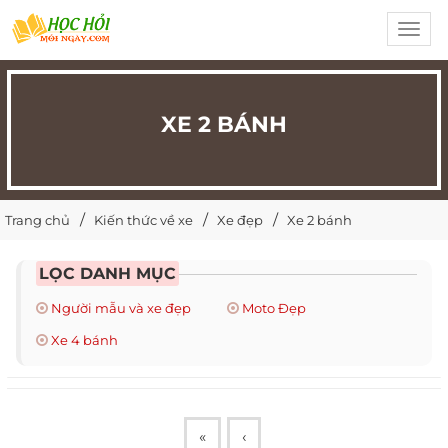
Toggl
navig
XE 2 BÁNH
Trang chủ
Kiến thức về xe
Xe đẹp
Xe 2 bánh
LỌC DANH MỤC
Người mẫu và xe đẹp
Moto Đẹp
Xe 4 bánh
«
‹