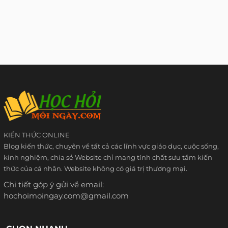
KIẾN THỨC ONLINE
Blog kiến thức, chuyên về tất cả các lĩnh vực giáo dục, cuộc sống,
kinh nghiệm, chia sẻ Website chỉ mang tính chất sưu tầm kiến
thức của cá nhân. Website không có giá trị thương mại.
Chi tiết góp ý gửi về email:
hochoimoingay.com@gmail.com