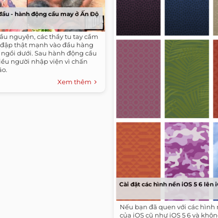
đầu - hành động cầu may ở Ấn Độ
ầu nguyện, các thầy tu tay cầm
 đập thật mạnh vào đầu hàng
ồ ngồi dưới. Sau hành động cầu
iều người nhập viện vì chấn
ão.
Xem thêm
Cài đặt các hình nền iOS 5 6 lên 
Nếu bạn đã quen với các hình 
của iOS cũ như iOS 5 6 và khôn