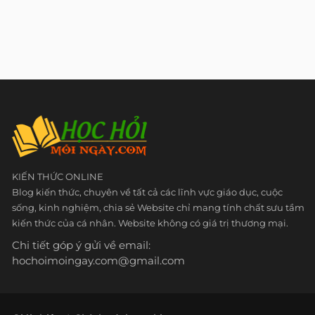
KIẾN THỨC ONLINE
Blog kiến thức, chuyên về tất cả các lĩnh vực giáo dục, cuộc
sống, kinh nghiệm, chia sẻ Website chỉ mang tính chất sưu tầm
kiến thức của cá nhân. Website không có giá trị thương mại.
Chi tiết góp ý gửi về email:
hochoimoingay.com@gmail.com