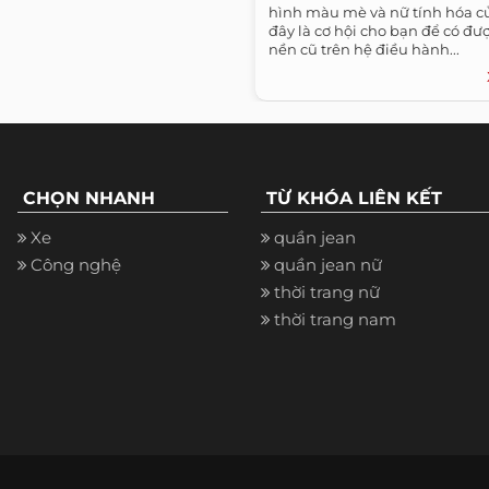
hình màu mè và nữ tính hóa củ
đây là cơ hội cho bạn để có đư
nền cũ trên hệ điều hành...
CHỌN NHANH
TỪ KHÓA LIÊN KẾT
Xe
quần jean
Công nghệ
quần jean nữ
thời trang nữ
thời trang nam