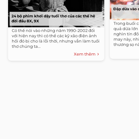
Đập dừa vào 
24 bộ phim khơi dậy tuổi thơ của các thế hệ
đời đầu 8X, 9X
Trong buổi c
quả dừa lớn
Có thể nói vào những năm 1990-2002 đối
nghìn tín đ
với hiện nay thì có thể các kỹ xão điện ảnh
may này, nh
hồi đó bị cho là lỗi thời, nhưng vẫn làm tuổi
thương sọ n
thơ chúng ta...
Xem thêm