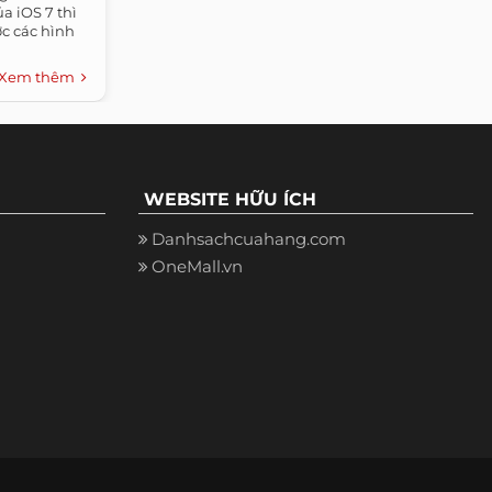
a iOS 7 thì
ợc các hình
Xem thêm
WEBSITE HỮU ÍCH
Danhsachcuahang.com
OneMall.vn