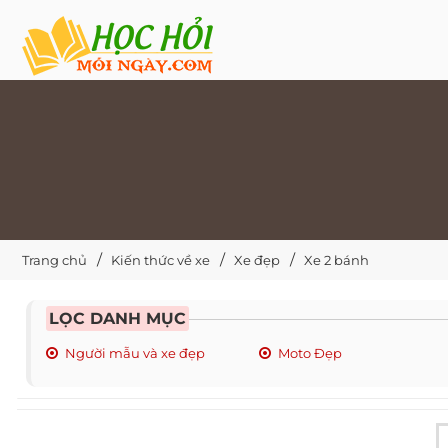
Trang chủ
Kiến thức về xe
Xe đẹp
Xe 2 bánh
LỌC DANH MỤC
Người mẫu và xe đẹp
Moto Đẹp