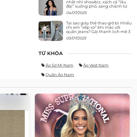
nhất nhì showbiz, xách cả “lâu
đài” xuống phố, sang chảnh từ
giảng đường ra phố khó ai đọ lại
04/07/2025
Tại sao giày thể thao giờ bị nhiều
chị em “xếp xó” khi mặc với
quần jeans? Gái thanh lịch mê 3
kiểu này hơn hẳn
03/07/2025
TỪ KHÓA
Áo Sơ Mi Nam
Áo Vest Nam
Quần Áo Nam