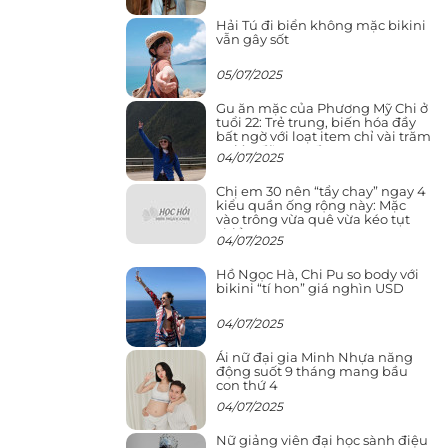
Hải Tú đi biển không mặc bikini
vẫn gây sốt
05/07/2025
Gu ăn mặc của Phương Mỹ Chi ở
tuổi 22: Trẻ trung, biến hóa đầy
bất ngờ với loạt item chỉ vài trăm
nghìn đã mua được
04/07/2025
Chị em 30 nên “tẩy chay” ngay 4
kiểu quần ống rộng này: Mặc
vào trông vừa quê vừa kéo tụt
chiều cao
04/07/2025
Hồ Ngọc Hà, Chi Pu so body với
bikini “tí hon” giá nghìn USD
04/07/2025
Ái nữ đại gia Minh Nhựa năng
động suốt 9 tháng mang bầu
con thứ 4
04/07/2025
Nữ giảng viên đại học sành điệu