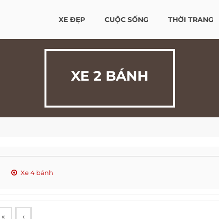
XE ĐẸP
CUỘC SỐNG
THỜI TRANG
XE 2 BÁNH
Xe 4 bánh
«
‹