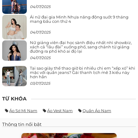
04/07/2025
Ái nữ đại gia Minh Nhựa năng động suốt 9 tháng
mang bầu con thứ 4
04/07/2025
Nữ giảng viên đại học sành điệu nhất nhì showbiz,
xách cả “lâu đài” xuống phố, sang chảnh từ giảng
đường ra phố khó ai đọ lại
04/07/2025
Tại sao giày thể thao giờ bị nhiều chị em “xếp xó” khi
mặc với quần jeans? Gái thanh lịch mê 3 kiểu này
hơn hẳn
03/07/2025
TỪ KHÓA
Áo Sơ Mi Nam
Áo Vest Nam
Quần Áo Nam
Thông tin nổi bật