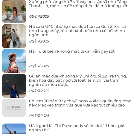
Xuống phố sáng thứ 7 với váy hoa sặc sỡ như Tăng
Thanh Hà, mặc sao để trông điệu đà mà không sến
05/07/2025
Nữ ca sĩ U40 nhưng mặc đẹp hơn cả Gen Z, khi cá
tính bùng cháy, lúc lại bánh bèo như cô nữ chính
ngôn tình
05/07/2025
Hải Tú đi biển không mặc bikini vẫn gây sốt
05/07/2025
Gu ăn mặc của Phương Mỹ Chi ở tuổi 22: Trẻ trung,
biến hóa đầy bất ngờ với loạt item chỉ vài trăm
nghìn đã mua được
04/07/2025
Chị em 30 nên “tẩy chay” ngay 4 kiểu quần ống rộng
này: Mặc vào trông vừa quê vừa kéo tụt chiều cao
04/07/2025
Hồ Ngọc Hà, Chi Pu so body với bikini “tí hon” giá
nghìn USD