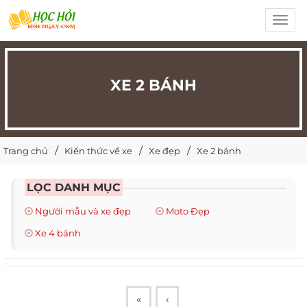
Toggl
navig
XE 2 BÁNH
Trang chủ
Kiến thức về xe
Xe đẹp
Xe 2 bánh
LỌC DANH MỤC
Người mẫu và xe đẹp
Moto Đẹp
Xe 4 bánh
«
‹