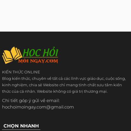
KIẾN THỨC ONLINE
Blog kiến thức, chuyên về tất cả các lĩnh vực giáo dục, cuộc sống,
kinh nghiệm, chia sẻ Website chỉ mang tính chất sưu tầm kiến
thức của cá nhân. Website không có giá trị thương mại.
Chi tiết góp ý gửi về email:
hochoimoingay.com@gmail.com
CHỌN NHANH