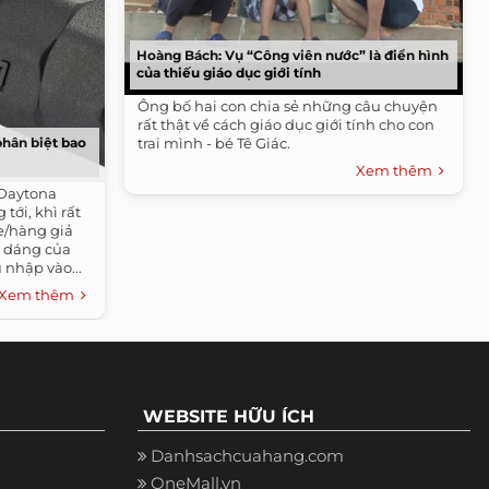
Hoàng Bách: Vụ “Công viên nước” là điển hình
của thiếu giáo dục giới tính
Ông bố hai con chia sẻ những câu chuyện
rất thật về cách giáo dục giới tính cho con
phân biệt bao
trai mình - bé Tê Giác.
Xem thêm
 Daytona
tới, khì rất
e/hàng giả
u dáng của
 nhập vào...
Xem thêm
WEBSITE HỮU ÍCH
Danhsachcuahang.com
OneMall.vn