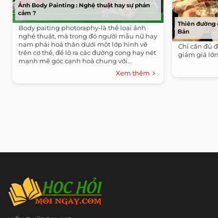
Ảnh Body Painting : Nghệ thuật hay sự phản
cảm ?
Thiên đường 
Body paiting photoraphy-là thể loại ảnh
Bản
nghệ thuật, mà trong đó người mẫu nữ hay
nam phải hoá thân dưới một lớp hình vẽ
Chỉ cần đủ đi
trên cơ thể, để lộ ra các đường cong hay nét
giảm giá lớn
mạnh mẽ góc cạnh hoà chung với...
Xem thêm