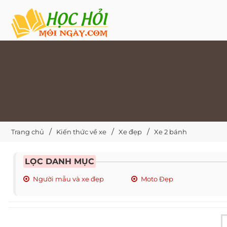
Trang chủ
Kiến thức về xe
Xe đẹp
Xe 2 bánh
LỌC DANH MỤC
Người mẫu và xe đẹp
Moto Đẹp