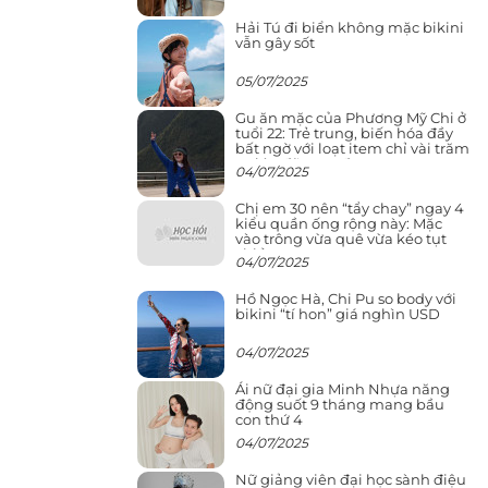
Hải Tú đi biển không mặc bikini
vẫn gây sốt
05/07/2025
Gu ăn mặc của Phương Mỹ Chi ở
tuổi 22: Trẻ trung, biến hóa đầy
bất ngờ với loạt item chỉ vài trăm
nghìn đã mua được
04/07/2025
Chị em 30 nên “tẩy chay” ngay 4
kiểu quần ống rộng này: Mặc
vào trông vừa quê vừa kéo tụt
chiều cao
04/07/2025
Hồ Ngọc Hà, Chi Pu so body với
bikini “tí hon” giá nghìn USD
04/07/2025
Ái nữ đại gia Minh Nhựa năng
động suốt 9 tháng mang bầu
con thứ 4
04/07/2025
Nữ giảng viên đại học sành điệu