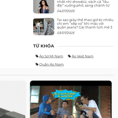
nhất nhì showbiz, xách cả “lâu
đài” xuống phố, sang chảnh từ
giảng đường ra phố khó ai đọ lại
04/07/2025
Tại sao giày thể thao giờ bị nhiều
chị em “xếp xó” khi mặc với
quần jeans? Gái thanh lịch mê 3
kiểu này hơn hẳn
03/07/2025
TỪ KHÓA
Áo Sơ Mi Nam
Áo Vest Nam
Quần Áo Nam