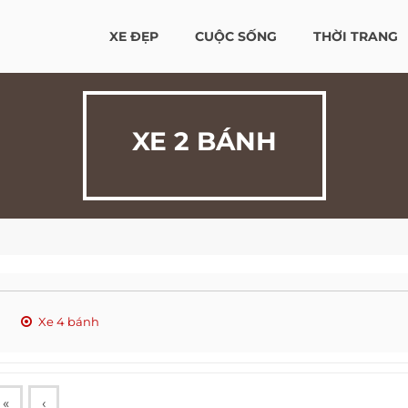
XE ĐẸP
CUỘC SỐNG
THỜI TRANG
XE 2 BÁNH
Xe 4 bánh
«
‹