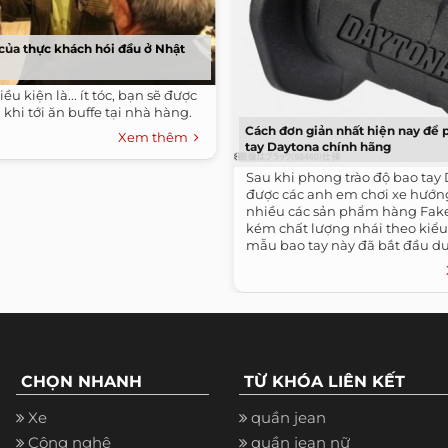
của thực khách hói đầu ở Nhật
ều kiện là... ít tóc, bạn sẽ được
 khi tới ăn buffe tại nhà hàng.
Cách đơn giản nhất hiện nay để 
Xem thêm
tay Daytona chính hãng
Sau khi phong trào độ bao tay
được các anh em chơi xe hướng 
nhiều các sản phẩm hàng Fak
kém chất lượng nhái theo kiể
mẫu bao tay này đã bắt đầu du
CHỌN NHANH
TỪ KHÓA LIÊN KẾT
Xe
quần jean
Công nghệ
quần jean nữ