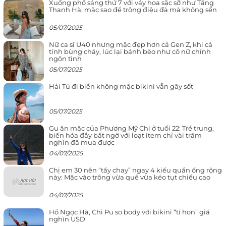
Xuống phố sáng thứ 7 với váy hoa sặc sỡ như Tăng
Thanh Hà, mặc sao để trông điệu đà mà không sến
05/07/2025
Nữ ca sĩ U40 nhưng mặc đẹp hơn cả Gen Z, khi cá
tính bùng cháy, lúc lại bánh bèo như cô nữ chính
ngôn tình
05/07/2025
Hải Tú đi biển không mặc bikini vẫn gây sốt
05/07/2025
Gu ăn mặc của Phương Mỹ Chi ở tuổi 22: Trẻ trung,
biến hóa đầy bất ngờ với loạt item chỉ vài trăm
nghìn đã mua được
04/07/2025
Chị em 30 nên “tẩy chay” ngay 4 kiểu quần ống rộng
này: Mặc vào trông vừa quê vừa kéo tụt chiều cao
04/07/2025
Hồ Ngọc Hà, Chi Pu so body với bikini “tí hon” giá
nghìn USD