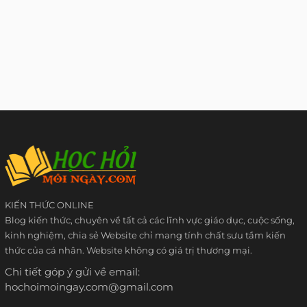
KIẾN THỨC ONLINE
Blog kiến thức, chuyên về tất cả các lĩnh vực giáo dục, cuộc sống,
kinh nghiệm, chia sẻ Website chỉ mang tính chất sưu tầm kiến
thức của cá nhân. Website không có giá trị thương mại.
Chi tiết góp ý gửi về email:
hochoimoingay.com@gmail.com