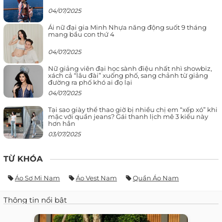
04/07/2025
Ái nữ đại gia Minh Nhựa năng động suốt 9 tháng
mang bầu con thứ 4
04/07/2025
Nữ giảng viên đại học sành điệu nhất nhì showbiz,
xách cả “lâu đài” xuống phố, sang chảnh từ giảng
đường ra phố khó ai đọ lại
04/07/2025
Tại sao giày thể thao giờ bị nhiều chị em “xếp xó” khi
mặc với quần jeans? Gái thanh lịch mê 3 kiểu này
hơn hẳn
03/07/2025
TỪ KHÓA
Áo Sơ Mi Nam
Áo Vest Nam
Quần Áo Nam
Thông tin nổi bật