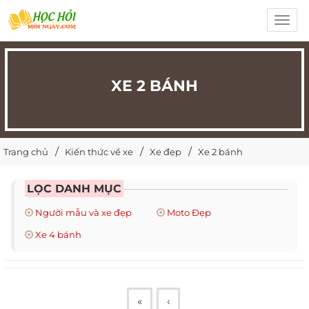
Toggl
navig
XE 2 BÁNH
Trang chủ
Kiến thức về xe
Xe đẹp
Xe 2 bánh
LỌC DANH MỤC
Người mẫu và xe đẹp
Moto Đẹp
Xe 4 bánh
«
‹