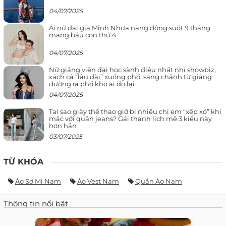
04/07/2025
Ái nữ đại gia Minh Nhựa năng động suốt 9 tháng
mang bầu con thứ 4
04/07/2025
Nữ giảng viên đại học sành điệu nhất nhì showbiz,
xách cả “lâu đài” xuống phố, sang chảnh từ giảng
đường ra phố khó ai đọ lại
04/07/2025
Tại sao giày thể thao giờ bị nhiều chị em “xếp xó” khi
mặc với quần jeans? Gái thanh lịch mê 3 kiểu này
hơn hẳn
03/07/2025
TỪ KHÓA
Áo Sơ Mi Nam
Áo Vest Nam
Quần Áo Nam
Thông tin nổi bật