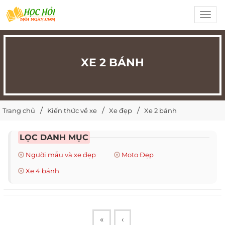
Toggl
navig
XE 2 BÁNH
Trang chủ
Kiến thức về xe
Xe đẹp
Xe 2 bánh
LỌC DANH MỤC
Người mẫu và xe đẹp
Moto Đẹp
Xe 4 bánh
«
‹