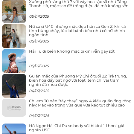
Xuống phố sáng thứ 7 với váy hoa sặc sỡ như Tăng
Thanh Hà, mặc sao để trông điệu đà mà không sến
05/07/2025
Nữ ca sĩ U40 nhưng mặc đẹp hơn cả Gen Z, khi cá
tính bùng cháy, lúc lại bánh bèo như cô nữ chính
ngôn tình
05/07/2025
Hải Tú đi biển không mặc bikini vẫn gây sốt
05/07/2025
Gu ăn mặc của Phương Mỹ Chi ở tuổi 22: Trẻ trung,
biến hóa đầy bất ngờ với loạt item chỉ vài trăm
nghìn đã mua được
04/07/2025
Chị em 30 nên “tẩy chay” ngay 4 kiểu quần ống rộng
này: Mặc vào trông vừa quê vừa kéo tụt chiều cao
04/07/2025
Hồ Ngọc Hà, Chi Pu so body với bikini “tí hon” giá
nghìn USD