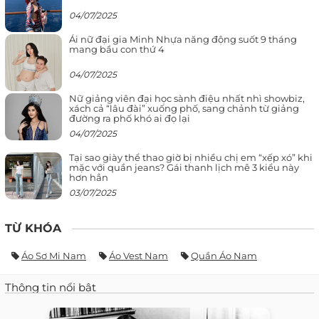
04/07/2025
Ái nữ đại gia Minh Nhựa năng động suốt 9 tháng
mang bầu con thứ 4
04/07/2025
Nữ giảng viên đại học sành điệu nhất nhì showbiz,
xách cả “lâu đài” xuống phố, sang chảnh từ giảng
đường ra phố khó ai đọ lại
04/07/2025
Tại sao giày thể thao giờ bị nhiều chị em “xếp xó” khi
mặc với quần jeans? Gái thanh lịch mê 3 kiểu này
hơn hẳn
03/07/2025
TỪ KHÓA
Áo Sơ Mi Nam
Áo Vest Nam
Quần Áo Nam
Thông tin nổi bật