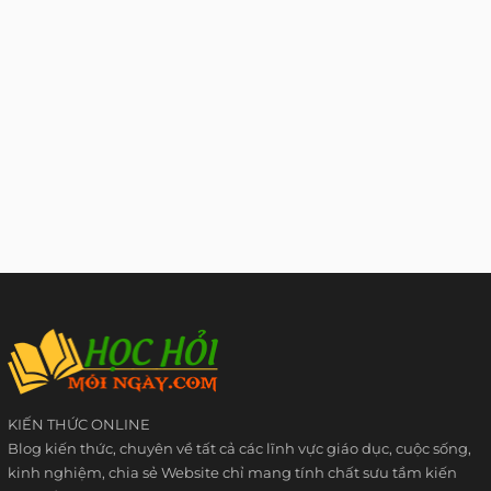
KIẾN THỨC ONLINE
Blog kiến thức, chuyên về tất cả các lĩnh vực giáo dục, cuộc sống,
kinh nghiệm, chia sẻ Website chỉ mang tính chất sưu tầm kiến