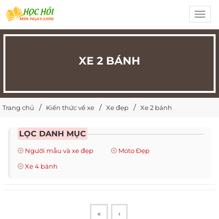
Toggl
navig
XE 2 BÁNH
Trang chủ
Kiến thức về xe
Xe đẹp
Xe 2 bánh
LỌC DANH MỤC
Người mẫu và xe đẹp
Moto Đẹp
Xe 4 bánh
«
‹