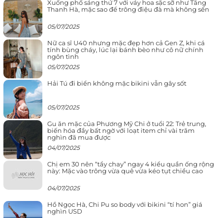
Xuống phố sáng thứ 7 với váy hoa sặc sỡ như Tăng
Thanh Hà, mặc sao để trông điệu đà mà không sến
05/07/2025
Nữ ca sĩ U40 nhưng mặc đẹp hơn cả Gen Z, khi cá
tính bùng cháy, lúc lại bánh bèo như cô nữ chính
ngôn tình
05/07/2025
Hải Tú đi biển không mặc bikini vẫn gây sốt
05/07/2025
Gu ăn mặc của Phương Mỹ Chi ở tuổi 22: Trẻ trung,
biến hóa đầy bất ngờ với loạt item chỉ vài trăm
nghìn đã mua được
04/07/2025
Chị em 30 nên “tẩy chay” ngay 4 kiểu quần ống rộng
này: Mặc vào trông vừa quê vừa kéo tụt chiều cao
04/07/2025
Hồ Ngọc Hà, Chi Pu so body với bikini “tí hon” giá
nghìn USD