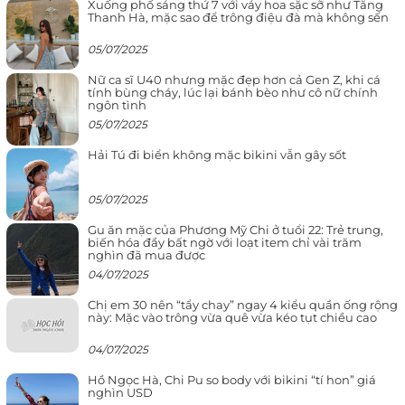
Xuống phố sáng thứ 7 với váy hoa sặc sỡ như Tăng
Thanh Hà, mặc sao để trông điệu đà mà không sến
05/07/2025
Nữ ca sĩ U40 nhưng mặc đẹp hơn cả Gen Z, khi cá
tính bùng cháy, lúc lại bánh bèo như cô nữ chính
ngôn tình
05/07/2025
Hải Tú đi biển không mặc bikini vẫn gây sốt
05/07/2025
Gu ăn mặc của Phương Mỹ Chi ở tuổi 22: Trẻ trung,
biến hóa đầy bất ngờ với loạt item chỉ vài trăm
nghìn đã mua được
04/07/2025
Chị em 30 nên “tẩy chay” ngay 4 kiểu quần ống rộng
này: Mặc vào trông vừa quê vừa kéo tụt chiều cao
04/07/2025
Hồ Ngọc Hà, Chi Pu so body với bikini “tí hon” giá
nghìn USD