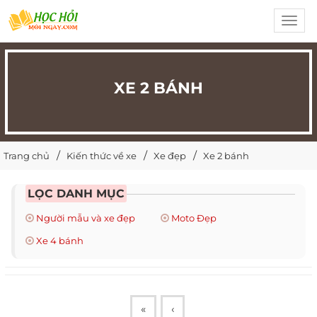
Toggl
navig
XE 2 BÁNH
Trang chủ
Kiến thức về xe
Xe đẹp
Xe 2 bánh
LỌC DANH MỤC
Người mẫu và xe đẹp
Moto Đẹp
Xe 4 bánh
«
‹