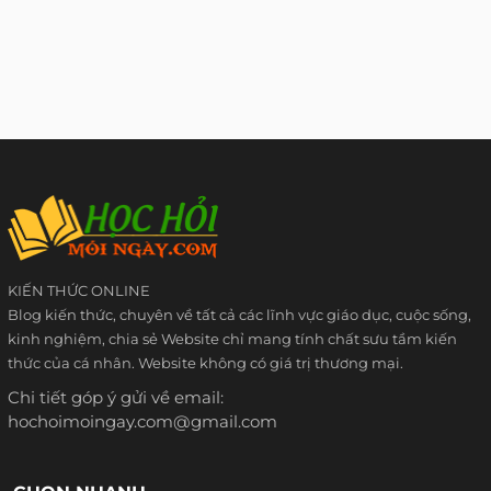
KIẾN THỨC ONLINE
Blog kiến thức, chuyên về tất cả các lĩnh vực giáo dục, cuộc sống,
kinh nghiệm, chia sẻ Website chỉ mang tính chất sưu tầm kiến
thức của cá nhân. Website không có giá trị thương mại.
Chi tiết góp ý gửi về email:
hochoimoingay.com@gmail.com