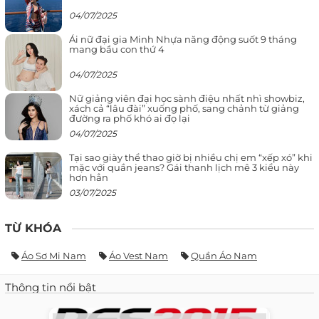
04/07/2025
Ái nữ đại gia Minh Nhựa năng động suốt 9 tháng
mang bầu con thứ 4
04/07/2025
Nữ giảng viên đại học sành điệu nhất nhì showbiz,
xách cả “lâu đài” xuống phố, sang chảnh từ giảng
đường ra phố khó ai đọ lại
04/07/2025
Tại sao giày thể thao giờ bị nhiều chị em “xếp xó” khi
mặc với quần jeans? Gái thanh lịch mê 3 kiểu này
hơn hẳn
03/07/2025
TỪ KHÓA
Áo Sơ Mi Nam
Áo Vest Nam
Quần Áo Nam
Thông tin nổi bật