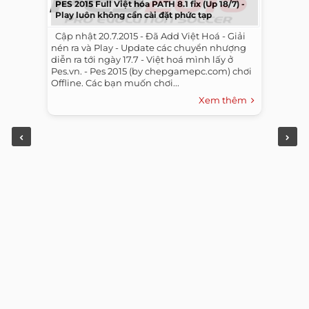
PES 2015 Full Việt hóa PATH 8.1 fix (Up 18/7) -
Play luôn không cần cài đặt phức tạp
​ ​ Cập nhật 20.7.2015 - Đã Add Việt Hoá - Giải
nén ra và Play - Update các chuyển nhượng
diễn ra tới ngày 17.7 - Việt hoá mình lấy ở
Pes.vn. - Pes 2015 (by chepgamepc.com) chơi
Offline. Các bạn muốn chơi...
Xem thêm