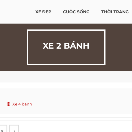
XE ĐẸP
CUỘC SỐNG
THỜI TRANG
XE 2 BÁNH
Xe 4 bánh
«
‹