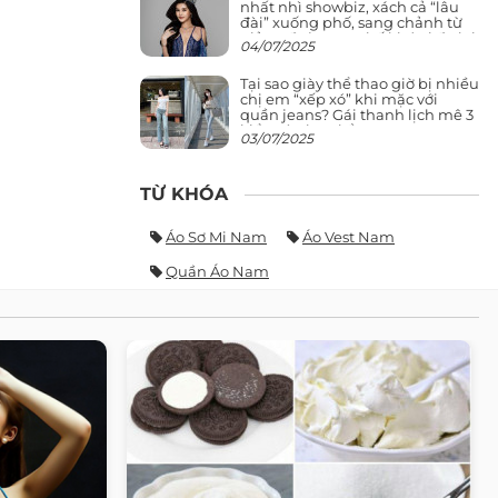
nhất nhì showbiz, xách cả “lâu
đài” xuống phố, sang chảnh từ
giảng đường ra phố khó ai đọ lại
04/07/2025
Tại sao giày thể thao giờ bị nhiều
chị em “xếp xó” khi mặc với
quần jeans? Gái thanh lịch mê 3
kiểu này hơn hẳn
03/07/2025
TỪ KHÓA
Áo Sơ Mi Nam
Áo Vest Nam
Quần Áo Nam