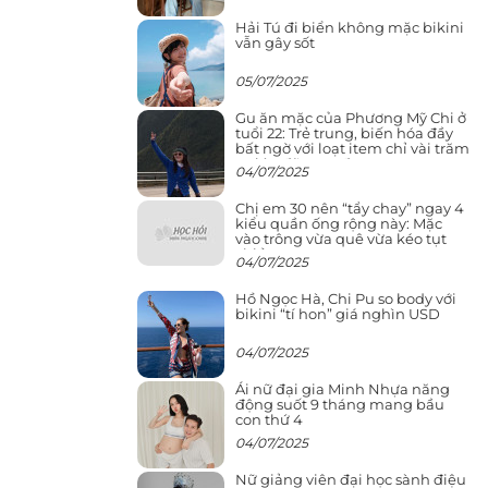
Hải Tú đi biển không mặc bikini
vẫn gây sốt
05/07/2025
Gu ăn mặc của Phương Mỹ Chi ở
tuổi 22: Trẻ trung, biến hóa đầy
bất ngờ với loạt item chỉ vài trăm
nghìn đã mua được
04/07/2025
Chị em 30 nên “tẩy chay” ngay 4
kiểu quần ống rộng này: Mặc
vào trông vừa quê vừa kéo tụt
chiều cao
04/07/2025
Hồ Ngọc Hà, Chi Pu so body với
bikini “tí hon” giá nghìn USD
04/07/2025
Ái nữ đại gia Minh Nhựa năng
động suốt 9 tháng mang bầu
con thứ 4
04/07/2025
Nữ giảng viên đại học sành điệu