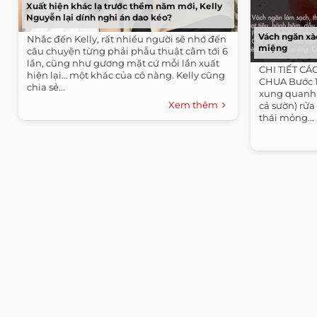
Xuất hiện khác lạ trước thềm năm mới, Kelly
Nguyễn lại dính nghi án dao kéo?
Vách ngăn xà
Nhắc đến Kelly, rất nhiều người sẽ nhớ đến
miệng
câu chuyện từng phải phẫu thuật cằm tới 6
lần, cũng như gương mặt cứ mỗi lần xuất
CHI TIẾT C
hiện lại… một khác của cô nàng. Kelly cũng
CHUA Bước 1
chia sẻ...
xung quanh t
Xem thêm
cả sườn) rửa
thái mỏng...