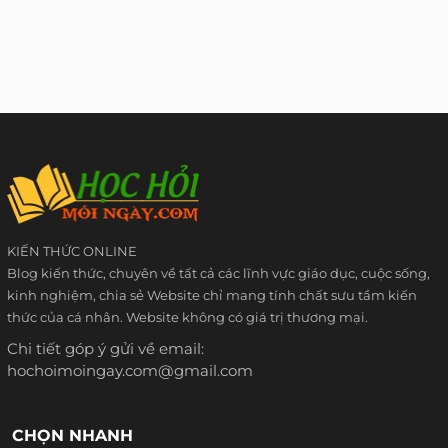
KIẾN THỨC ONLINE
Blog kiến thức, chuyên về tất cả các lĩnh vực giáo dục, cuộc sống,
kinh nghiệm, chia sẻ Website chỉ mang tính chất sưu tầm kiến
thức của cá nhân. Website không có giá trị thương mại.
Chi tiết góp ý gửi về email:
hochoimoingay.com@gmail.com
CHỌN NHANH