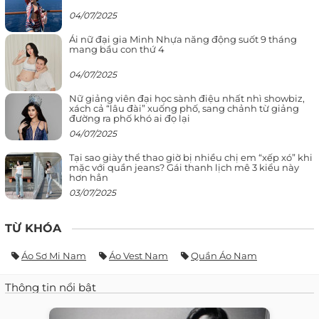
04/07/2025
Ái nữ đại gia Minh Nhựa năng động suốt 9 tháng
mang bầu con thứ 4
04/07/2025
Nữ giảng viên đại học sành điệu nhất nhì showbiz,
xách cả “lâu đài” xuống phố, sang chảnh từ giảng
đường ra phố khó ai đọ lại
04/07/2025
Tại sao giày thể thao giờ bị nhiều chị em “xếp xó” khi
mặc với quần jeans? Gái thanh lịch mê 3 kiểu này
hơn hẳn
03/07/2025
TỪ KHÓA
Áo Sơ Mi Nam
Áo Vest Nam
Quần Áo Nam
Thông tin nổi bật