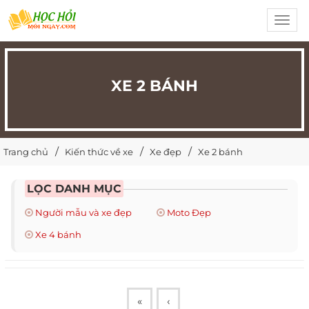
Toggl
navig
XE 2 BÁNH
Trang chủ
Kiến thức về xe
Xe đẹp
Xe 2 bánh
LỌC DANH MỤC
Người mẫu và xe đẹp
Moto Đẹp
Xe 4 bánh
«
‹