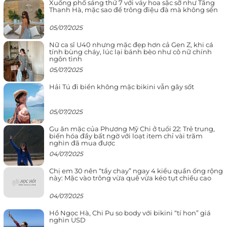
Xuống phố sáng thứ 7 với váy hoa sặc sỡ như Tăng
Thanh Hà, mặc sao để trông điệu đà mà không sến
05/07/2025
Nữ ca sĩ U40 nhưng mặc đẹp hơn cả Gen Z, khi cá
tính bùng cháy, lúc lại bánh bèo như cô nữ chính
ngôn tình
05/07/2025
Hải Tú đi biển không mặc bikini vẫn gây sốt
05/07/2025
Gu ăn mặc của Phương Mỹ Chi ở tuổi 22: Trẻ trung,
biến hóa đầy bất ngờ với loạt item chỉ vài trăm
nghìn đã mua được
04/07/2025
Chị em 30 nên “tẩy chay” ngay 4 kiểu quần ống rộng
này: Mặc vào trông vừa quê vừa kéo tụt chiều cao
04/07/2025
Hồ Ngọc Hà, Chi Pu so body với bikini “tí hon” giá
nghìn USD