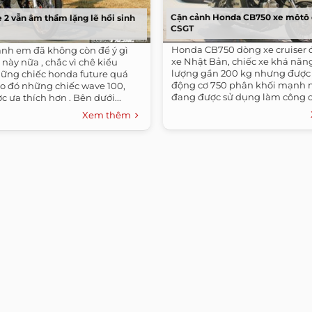
Cận cảnh Honda CB750 xe môtô 
 2 vẫn âm thầm lặng lẽ hồi sinh
CSGT
Honda CB750 dòng xe cruiser 
 anh em đã không còn để ý gì
xe Nhật Bản, chiếc xe khá năng
này nữa , chắc vì chê kiểu
lượng gần 200 kg nhưng được 
ững chiếc honda future quá
động cơ 750 phân khối mạnh m
ào đó những chiếc wave 100,
đang được sử dụng làm công 
c ưa thích hơn . Bên dưới...
đoàn...
Xem thêm