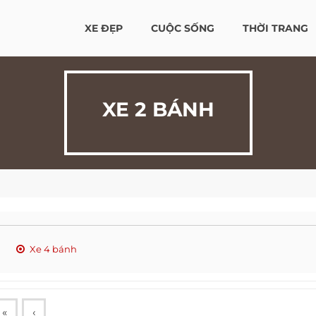
XE ĐẸP
CUỘC SỐNG
THỜI TRANG
XE 2 BÁNH
Xe 4 bánh
«
‹