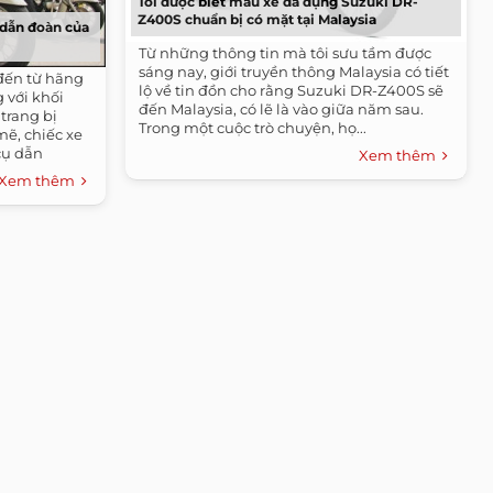
Tôi được biết mẫu xe đa dụng Suzuki DR-
Z400S chuẩn bị có mặt tại Malaysia
dẫn đoàn của
Từ những thông tin mà tôi sưu tầm được
sáng nay, giới truyền thông Malaysia có tiết
đến từ hãng
lộ về tin đồn cho rằng Suzuki DR-Z400S sẽ
 với khối
đến Malaysia, có lẽ là vào giữa năm sau.
trang bị
Trong một cuộc trò chuyện, họ...
ẽ, chiếc xe
cụ dẫn
Xem thêm
Xem thêm