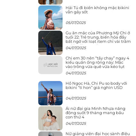
Hải Tú đi biển không mặc bikini
vẫn gây sốt
05/07/2025
Gu ăn mặc của Phương Mỹ Chi ở
tuổi 22: Trẻ trung, biến hóa đầy
bất ngờ với loạt item chỉ vài trăm
nghìn đã mua được
04/07/2025
Chị em 30 nên “tẩy chay” ngay 4
kiểu quần ống rộng này: Mặc
vào trông vừa quê vừa kéo tụt
chiều cao
04/07/2025
Hồ Ngọc Hà, Chi Pu so body với
bikini “tí hon” giá nghìn USD
04/07/2025
Ái nữ đại gia Minh Nhựa năng
động suốt 9 tháng mang bầu
con thứ 4
04/07/2025
Nữ giảng viên đại học sành điệu