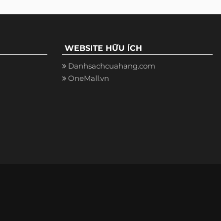
WEBSITE HỮU ÍCH
Danhsachcuahang.com
OneMall.vn