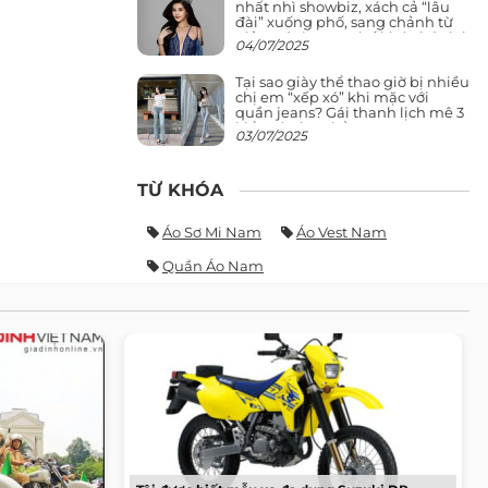
nhất nhì showbiz, xách cả “lâu
đài” xuống phố, sang chảnh từ
giảng đường ra phố khó ai đọ lại
04/07/2025
Tại sao giày thể thao giờ bị nhiều
chị em “xếp xó” khi mặc với
quần jeans? Gái thanh lịch mê 3
kiểu này hơn hẳn
03/07/2025
TỪ KHÓA
Áo Sơ Mi Nam
Áo Vest Nam
Quần Áo Nam