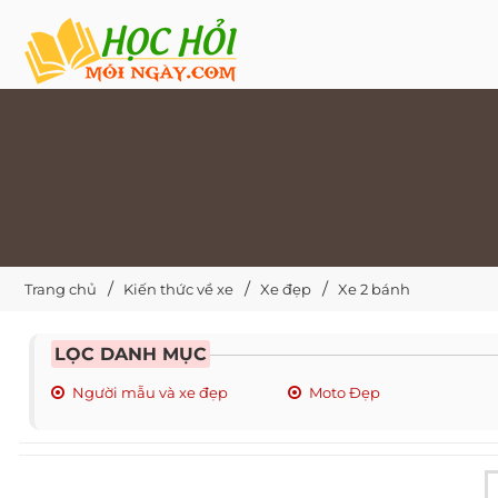
Trang chủ
Kiến thức về xe
Xe đẹp
Xe 2 bánh
LỌC DANH MỤC
Người mẫu và xe đẹp
Moto Đẹp