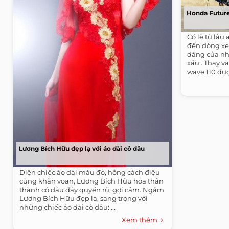
Honda Future
Có lẽ từ lâu
đến dòng xe 
dáng của nh
xấu . Thay v
wave 110 đượ
Lương Bích Hữu đẹp lạ với áo dài cô dâu
Diện chiếc áo dài màu đỏ, hồng cách điệu
cùng khăn voan, Lương Bích Hữu hóa thân
thành cô dâu đầy quyến rũ, gợi cảm. Ngắm
Lương Bích Hữu đẹp lạ, sang trọng với
những chiếc áo dài cô dâu: ...
Xem thêm