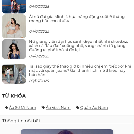
04/07/2025
Ái nữ đại gia Minh Nhựa năng động suốt 9 tháng
mang bầu con thứ 4
04/07/2025
Nữ giảng viên đại học sành điệu nhất nhì showbiz,
xách cả “lâu đài” xuống phố, sang chảnh từ giảng
đường ra phố khó ai đọ lại
04/07/2025
Tại sao giày thể thao giờ bị nhiều chị em “xếp xó” khi
mặc với quần jeans? Gái thanh lịch mê 3 kiểu này
hơn hẳn
03/07/2025
TỪ KHÓA
Áo Sơ Mi Nam
Áo Vest Nam
Quần Áo Nam
Thông tin nổi bật