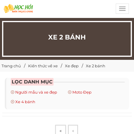
Toggl
navig
XE 2 BÁNH
Trang chủ
Kiến thức về xe
Xe đẹp
Xe 2 bánh
LỌC DANH MỤC
Người mẫu và xe đẹp
Moto Đẹp
Xe 4 bánh
«
‹