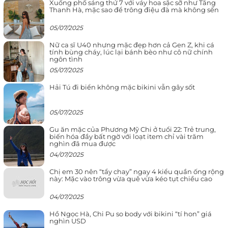
Xuống phố sáng thứ 7 với váy hoa sặc sỡ như Tăng
Thanh Hà, mặc sao để trông điệu đà mà không sến
05/07/2025
Nữ ca sĩ U40 nhưng mặc đẹp hơn cả Gen Z, khi cá
tính bùng cháy, lúc lại bánh bèo như cô nữ chính
ngôn tình
05/07/2025
Hải Tú đi biển không mặc bikini vẫn gây sốt
05/07/2025
Gu ăn mặc của Phương Mỹ Chi ở tuổi 22: Trẻ trung,
biến hóa đầy bất ngờ với loạt item chỉ vài trăm
nghìn đã mua được
04/07/2025
Chị em 30 nên “tẩy chay” ngay 4 kiểu quần ống rộng
này: Mặc vào trông vừa quê vừa kéo tụt chiều cao
04/07/2025
Hồ Ngọc Hà, Chi Pu so body với bikini “tí hon” giá
nghìn USD