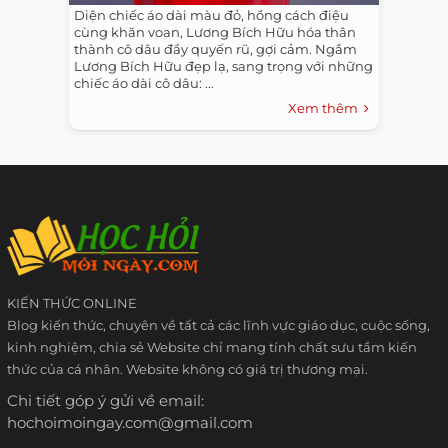
Diện chiếc áo dài màu đỏ, hồng cách điệu
cùng khăn voan, Lương Bích Hữu hóa thân
thành cô dâu đầy quyến rũ, gợi cảm. Ngắm
Lương Bích Hữu đẹp lạ, sang trọng với những
chiếc áo dài cô dâu: ...
Xem thêm
KIẾN THỨC ONLINE
Blog kiến thức, chuyên về tất cả các lĩnh vực giáo dục, cuộc sống,
kinh nghiệm, chia sẻ Website chỉ mang tính chất sưu tầm kiến
thức của cá nhân. Website không có giá trị thương mại.
Chi tiết góp ý gửi về email:
hochoimoingay.com@gmail.com