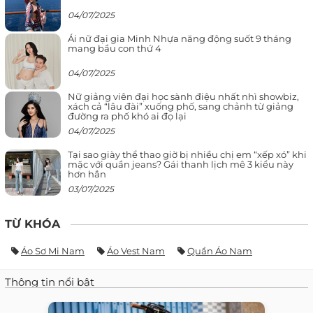
04/07/2025
Ái nữ đại gia Minh Nhựa năng động suốt 9 tháng
mang bầu con thứ 4
04/07/2025
Nữ giảng viên đại học sành điệu nhất nhì showbiz,
xách cả “lâu đài” xuống phố, sang chảnh từ giảng
đường ra phố khó ai đọ lại
04/07/2025
Tại sao giày thể thao giờ bị nhiều chị em “xếp xó” khi
mặc với quần jeans? Gái thanh lịch mê 3 kiểu này
hơn hẳn
03/07/2025
TỪ KHÓA
Áo Sơ Mi Nam
Áo Vest Nam
Quần Áo Nam
Thông tin nổi bật