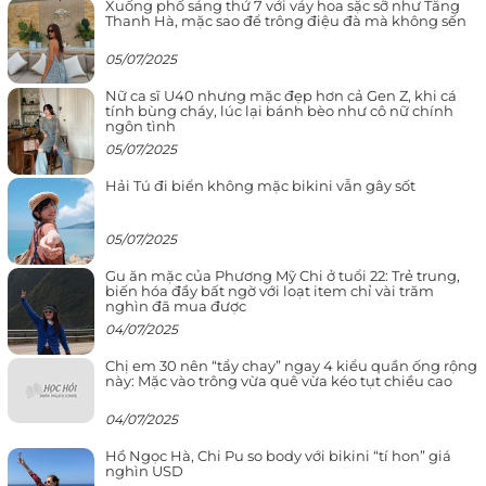
Xuống phố sáng thứ 7 với váy hoa sặc sỡ như Tăng
Thanh Hà, mặc sao để trông điệu đà mà không sến
05/07/2025
Nữ ca sĩ U40 nhưng mặc đẹp hơn cả Gen Z, khi cá
tính bùng cháy, lúc lại bánh bèo như cô nữ chính
ngôn tình
05/07/2025
Hải Tú đi biển không mặc bikini vẫn gây sốt
05/07/2025
Gu ăn mặc của Phương Mỹ Chi ở tuổi 22: Trẻ trung,
biến hóa đầy bất ngờ với loạt item chỉ vài trăm
nghìn đã mua được
04/07/2025
Chị em 30 nên “tẩy chay” ngay 4 kiểu quần ống rộng
này: Mặc vào trông vừa quê vừa kéo tụt chiều cao
04/07/2025
Hồ Ngọc Hà, Chi Pu so body với bikini “tí hon” giá
nghìn USD