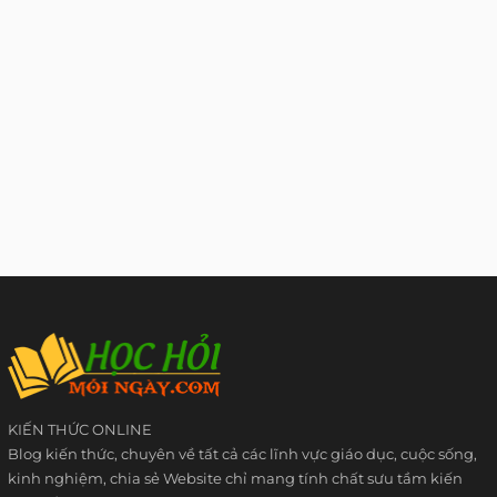
KIẾN THỨC ONLINE
Blog kiến thức, chuyên về tất cả các lĩnh vực giáo dục, cuộc sống,
kinh nghiệm, chia sẻ Website chỉ mang tính chất sưu tầm kiến