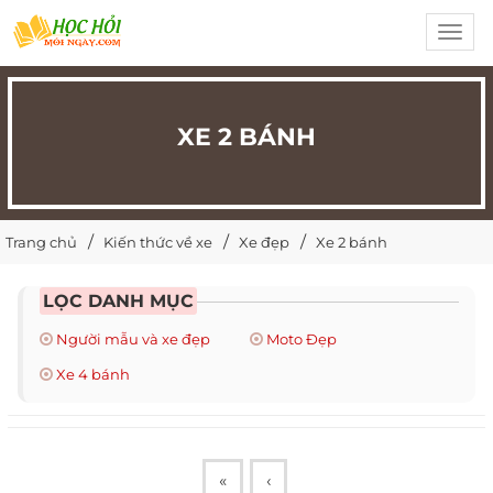
Toggl
navig
XE 2 BÁNH
Trang chủ
Kiến thức về xe
Xe đẹp
Xe 2 bánh
LỌC DANH MỤC
Người mẫu và xe đẹp
Moto Đẹp
Xe 4 bánh
«
‹