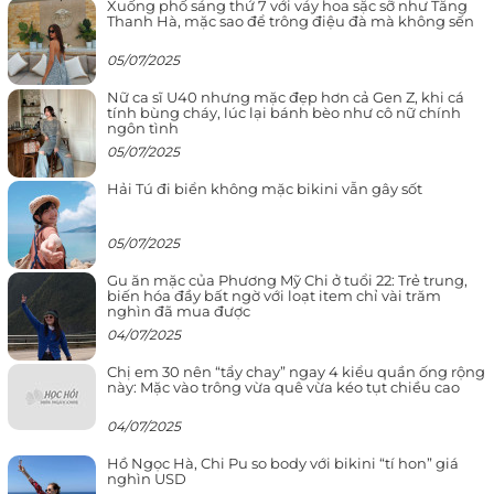
Xuống phố sáng thứ 7 với váy hoa sặc sỡ như Tăng
Thanh Hà, mặc sao để trông điệu đà mà không sến
05/07/2025
Nữ ca sĩ U40 nhưng mặc đẹp hơn cả Gen Z, khi cá
tính bùng cháy, lúc lại bánh bèo như cô nữ chính
ngôn tình
05/07/2025
Hải Tú đi biển không mặc bikini vẫn gây sốt
05/07/2025
Gu ăn mặc của Phương Mỹ Chi ở tuổi 22: Trẻ trung,
biến hóa đầy bất ngờ với loạt item chỉ vài trăm
nghìn đã mua được
04/07/2025
Chị em 30 nên “tẩy chay” ngay 4 kiểu quần ống rộng
này: Mặc vào trông vừa quê vừa kéo tụt chiều cao
04/07/2025
Hồ Ngọc Hà, Chi Pu so body với bikini “tí hon” giá
nghìn USD