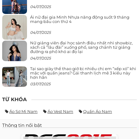
04/07/2025
Ái nữ đại gia Minh Nhựa năng động suốt 9 tháng
mang bầu con thứ 4
04/07/2025
Nữ giảng viên đại học sành điệu nhất nhì showbiz,
xách cả “lâu đài” xuống phố, sang chảnh từ giảng
đường ra phố khó ai đọ lại
04/07/2025
Tại sao giày thể thao giờ bị nhiều chị em “xếp xó” khi
mặc với quần jeans? Gái thanh lịch mê 3 kiểu này
hơn hẳn
03/07/2025
TỪ KHÓA
Áo Sơ Mi Nam
Áo Vest Nam
Quần Áo Nam
Thông tin nổi bật