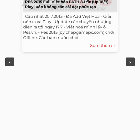
PES 2015 Full Việt hóa PATH 8.1 fix (Up 18/7) -
Play luôn không cần cài đặt phức tạp
​ ​ Cập nhật 20.7.2015 - Đã Add Việt Hoá - Giải
nén ra và Play - Update các chuyển nhượng
diễn ra tới ngày 17.7 - Việt hoá mình lấy ở
Pes.vn. - Pes 2015 (by chepgamepc.com) chơi
Offline. Các bạn muốn chơi...
Xem thêm