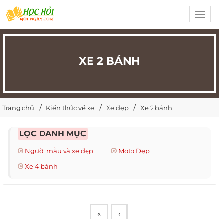
Toggl
navig
XE 2 BÁNH
Trang chủ
Kiến thức về xe
Xe đẹp
Xe 2 bánh
LỌC DANH MỤC
Người mẫu và xe đẹp
Moto Đẹp
Xe 4 bánh
«
‹