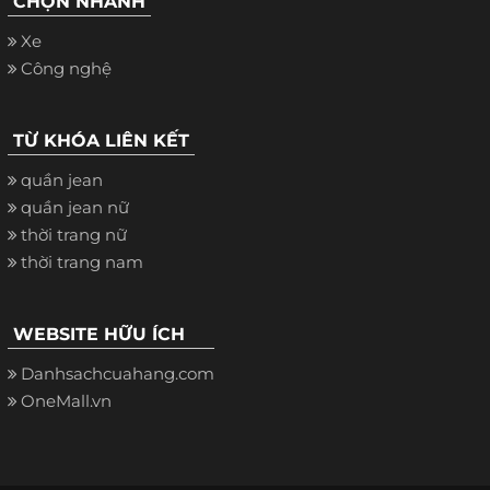
CHỌN NHANH
Xe
Công nghệ
TỪ KHÓA LIÊN KẾT
quần jean
quần jean nữ
thời trang nữ
thời trang nam
WEBSITE HỮU ÍCH
Danhsachcuahang.com
OneMall.vn