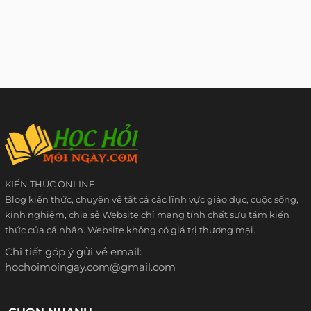
KIẾN THỨC ONLINE
Blog kiến thức, chuyên về tất cả các lĩnh vực giáo dục, cuộc sống,
kinh nghiệm, chia sẻ Website chỉ mang tính chất sưu tầm kiến
thức của cá nhân. Website không có giá trị thương mại.
Chi tiết góp ý gửi về email:
hochoimoingay.com@gmail.com