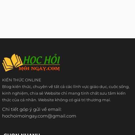
KIẾN THỨC ONLINE
Blog kiến thức, chuyên về tất cả các lĩnh vực giáo dục, cuộc sống,
kinh nghiệm, chia sẻ Website chỉ mang tính chất sưu tầm kiến
thức của cá nhân. Website không có giá trị thương mại.
Chi tiết góp ý gửi về email:
hochoimoingay.com@gmail.com