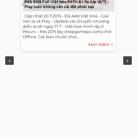
PES 2015 Full Việt hóa PATH 8.1 fix (Up 18/7) -
Play luôn không cần cài đặt phức tạp
​ ​ Cập nhật 20.7.2015 - Đã Add Việt Hoá - Giải
nén ra và Play - Update các chuyển nhượng
diễn ra tới ngày 17.7 - Việt hoá mình lấy ở
Pes.vn. - Pes 2015 (by chepgamepc.com) chơi
Offline. Các bạn muốn chơi...
Xem thêm