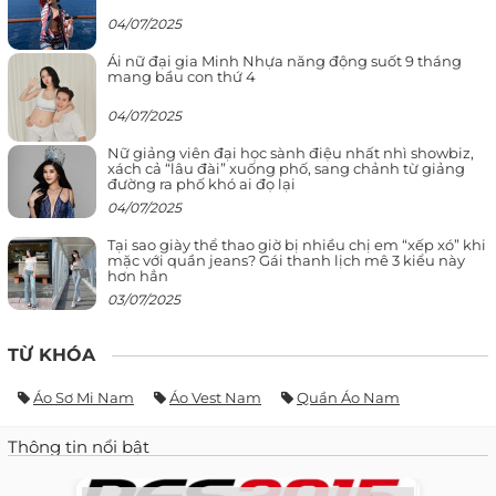
04/07/2025
Ái nữ đại gia Minh Nhựa năng động suốt 9 tháng
mang bầu con thứ 4
04/07/2025
Nữ giảng viên đại học sành điệu nhất nhì showbiz,
xách cả “lâu đài” xuống phố, sang chảnh từ giảng
đường ra phố khó ai đọ lại
04/07/2025
Tại sao giày thể thao giờ bị nhiều chị em “xếp xó” khi
mặc với quần jeans? Gái thanh lịch mê 3 kiểu này
hơn hẳn
03/07/2025
TỪ KHÓA
Áo Sơ Mi Nam
Áo Vest Nam
Quần Áo Nam
Thông tin nổi bật