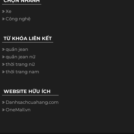
CHỌN NHANH
Xe
Công nghệ
TỪ KHÓA LIÊN KẾT
quần jean
quần jean nữ
thời trang nữ
thời trang nam
WEBSITE HỮU ÍCH
Danhsachcuahang.com
OneMall.vn