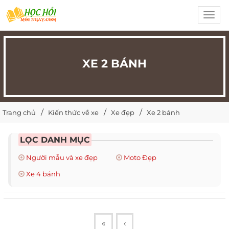
Toggl
navig
XE 2 BÁNH
Trang chủ
Kiến thức về xe
Xe đẹp
Xe 2 bánh
LỌC DANH MỤC
Người mẫu và xe đẹp
Moto Đẹp
Xe 4 bánh
«
‹