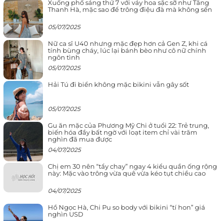
Xuống phố sáng thứ 7 với váy hoa sặc sỡ như Tăng
Thanh Hà, mặc sao để trông điệu đà mà không sến
05/07/2025
Nữ ca sĩ U40 nhưng mặc đẹp hơn cả Gen Z, khi cá
tính bùng cháy, lúc lại bánh bèo như cô nữ chính
ngôn tình
05/07/2025
Hải Tú đi biển không mặc bikini vẫn gây sốt
05/07/2025
Gu ăn mặc của Phương Mỹ Chi ở tuổi 22: Trẻ trung,
biến hóa đầy bất ngờ với loạt item chỉ vài trăm
nghìn đã mua được
04/07/2025
Chị em 30 nên “tẩy chay” ngay 4 kiểu quần ống rộng
này: Mặc vào trông vừa quê vừa kéo tụt chiều cao
04/07/2025
Hồ Ngọc Hà, Chi Pu so body với bikini “tí hon” giá
nghìn USD