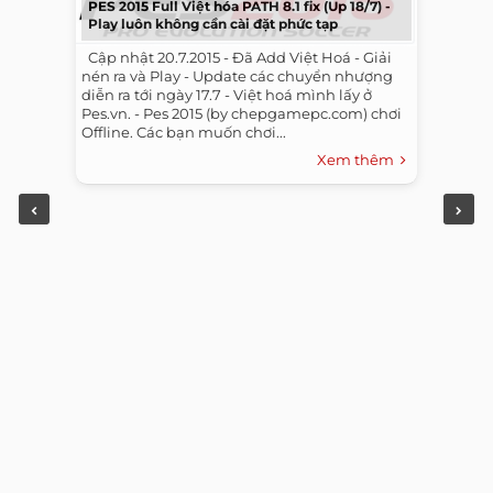
PES 2015 Full Việt hóa PATH 8.1 fix (Up 18/7) -
Play luôn không cần cài đặt phức tạp
​ ​ Cập nhật 20.7.2015 - Đã Add Việt Hoá - Giải
nén ra và Play - Update các chuyển nhượng
diễn ra tới ngày 17.7 - Việt hoá mình lấy ở
Pes.vn. - Pes 2015 (by chepgamepc.com) chơi
Offline. Các bạn muốn chơi...
Xem thêm