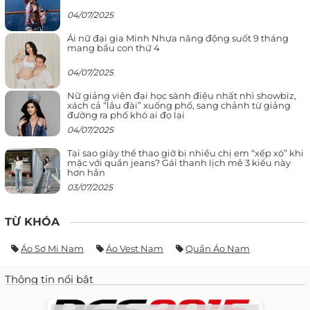
04/07/2025
Ái nữ đại gia Minh Nhựa năng động suốt 9 tháng
mang bầu con thứ 4
04/07/2025
Nữ giảng viên đại học sành điệu nhất nhì showbiz,
xách cả “lâu đài” xuống phố, sang chảnh từ giảng
đường ra phố khó ai đọ lại
04/07/2025
Tại sao giày thể thao giờ bị nhiều chị em “xếp xó” khi
mặc với quần jeans? Gái thanh lịch mê 3 kiểu này
hơn hẳn
03/07/2025
TỪ KHÓA
Áo Sơ Mi Nam
Áo Vest Nam
Quần Áo Nam
Thông tin nổi bật