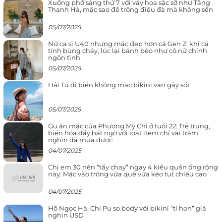
Xuống phố sáng thứ 7 với váy hoa sặc sỡ như Tăng
Thanh Hà, mặc sao để trông điệu đà mà không sến
05/07/2025
Nữ ca sĩ U40 nhưng mặc đẹp hơn cả Gen Z, khi cá
tính bùng cháy, lúc lại bánh bèo như cô nữ chính
ngôn tình
05/07/2025
Hải Tú đi biển không mặc bikini vẫn gây sốt
05/07/2025
Gu ăn mặc của Phương Mỹ Chi ở tuổi 22: Trẻ trung,
biến hóa đầy bất ngờ với loạt item chỉ vài trăm
nghìn đã mua được
04/07/2025
Chị em 30 nên “tẩy chay” ngay 4 kiểu quần ống rộng
này: Mặc vào trông vừa quê vừa kéo tụt chiều cao
04/07/2025
Hồ Ngọc Hà, Chi Pu so body với bikini “tí hon” giá
nghìn USD