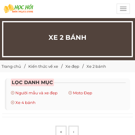
Toggl
navig
XE 2 BÁNH
Trang chủ
Kiến thức về xe
Xe đẹp
Xe 2 bánh
LỌC DANH MỤC
Người mẫu và xe đẹp
Moto Đẹp
Xe 4 bánh
«
‹