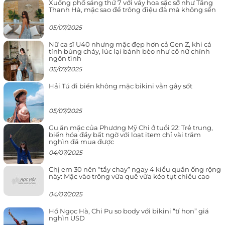
Xuống phố sáng thứ 7 với váy hoa sặc sỡ như Tăng
Thanh Hà, mặc sao để trông điệu đà mà không sến
05/07/2025
Nữ ca sĩ U40 nhưng mặc đẹp hơn cả Gen Z, khi cá
tính bùng cháy, lúc lại bánh bèo như cô nữ chính
ngôn tình
05/07/2025
Hải Tú đi biển không mặc bikini vẫn gây sốt
05/07/2025
Gu ăn mặc của Phương Mỹ Chi ở tuổi 22: Trẻ trung,
biến hóa đầy bất ngờ với loạt item chỉ vài trăm
nghìn đã mua được
04/07/2025
Chị em 30 nên “tẩy chay” ngay 4 kiểu quần ống rộng
này: Mặc vào trông vừa quê vừa kéo tụt chiều cao
04/07/2025
Hồ Ngọc Hà, Chi Pu so body với bikini “tí hon” giá
nghìn USD