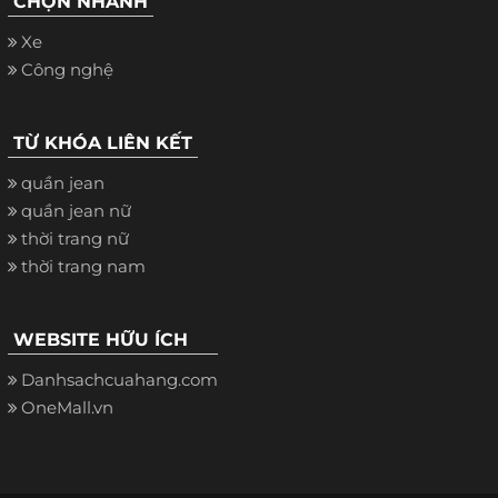
CHỌN NHANH
Xe
Công nghệ
TỪ KHÓA LIÊN KẾT
quần jean
quần jean nữ
thời trang nữ
thời trang nam
WEBSITE HỮU ÍCH
Danhsachcuahang.com
OneMall.vn