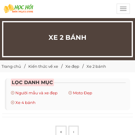
Toggl
navig
XE 2 BÁNH
Trang chủ
Kiến thức về xe
Xe đẹp
Xe 2 bánh
LỌC DANH MỤC
Người mẫu và xe đẹp
Moto Đẹp
Xe 4 bánh
«
‹