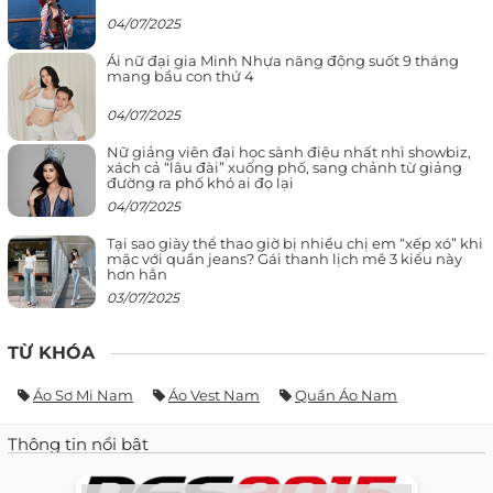
04/07/2025
Ái nữ đại gia Minh Nhựa năng động suốt 9 tháng
mang bầu con thứ 4
04/07/2025
Nữ giảng viên đại học sành điệu nhất nhì showbiz,
xách cả “lâu đài” xuống phố, sang chảnh từ giảng
đường ra phố khó ai đọ lại
04/07/2025
Tại sao giày thể thao giờ bị nhiều chị em “xếp xó” khi
mặc với quần jeans? Gái thanh lịch mê 3 kiểu này
hơn hẳn
03/07/2025
TỪ KHÓA
Áo Sơ Mi Nam
Áo Vest Nam
Quần Áo Nam
Thông tin nổi bật