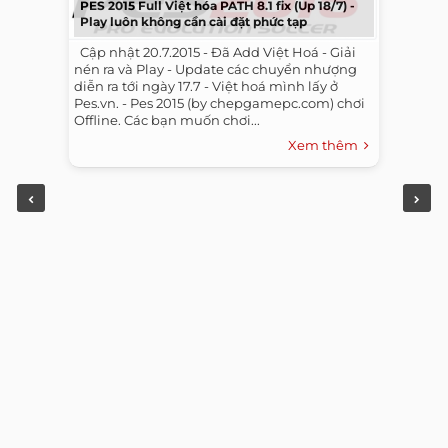
PES 2015 Full Việt hóa PATH 8.1 fix (Up 18/7) -
Play luôn không cần cài đặt phức tạp
​ ​ Cập nhật 20.7.2015 - Đã Add Việt Hoá - Giải
nén ra và Play - Update các chuyển nhượng
diễn ra tới ngày 17.7 - Việt hoá mình lấy ở
Pes.vn. - Pes 2015 (by chepgamepc.com) chơi
Offline. Các bạn muốn chơi...
Xem thêm