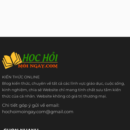
KIẾN THỨC ONLINE
Blog kiến thức, chuyên về tất cả các lĩnh vực giáo dục, cuộc sống,
kinh nghiệm, chia sẻ Website chỉ mang tính chất sưu tầm kiến
thức của cá nhân. Website không có giá trị thương mại.
Chi tiết góp ý gửi về email:
hochoimoingay.com@gmail.com