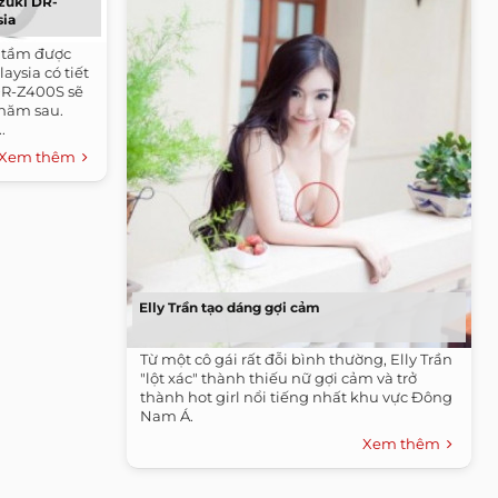
zuki DR-
sia
u tầm được
aysia có tiết
 DR-Z400S sẽ
 năm sau.
.
Xem thêm
Elly Trần tạo dáng gợi cảm
Từ một cô gái rất đỗi bình thường, Elly Trần
"lột xác" thành thiếu nữ gợi cảm và trở
thành hot girl nổi tiếng nhất khu vực Đông
Nam Á.
Xem thêm