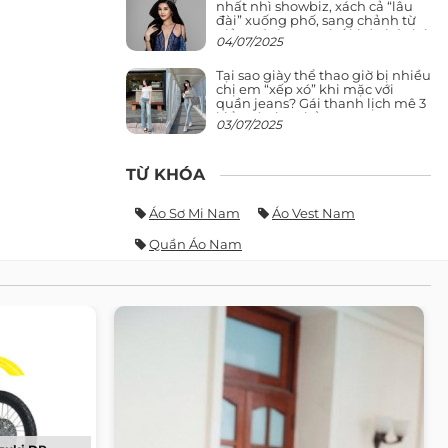
nhất nhì showbiz, xách cả “lâu
đài” xuống phố, sang chảnh từ
giảng đường ra phố khó ai đọ lại
04/07/2025
Tại sao giày thể thao giờ bị nhiều
chị em “xếp xó” khi mặc với
quần jeans? Gái thanh lịch mê 3
kiểu này hơn hẳn
03/07/2025
TỪ KHÓA
Áo Sơ Mi Nam
Áo Vest Nam
Quần Áo Nam