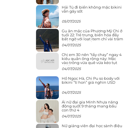
Hải Tú đi biển không mặc bikini
vẫn gây sốt
05/07/2025
Gu ăn mặc của Phương Mỹ Chi ở
tuổi 22: Trẻ trung, biến hóa đầy
bất ngờ với loạt item chỉ vài trăm
nghìn đã mua được
04/07/2025
Chị em 30 nên “tẩy chay” ngay 4
kiểu quần ống rộng này: Mặc
vào trông vừa quê vừa kéo tụt
chiều cao
04/07/2025
Hồ Ngọc Hà, Chi Pu so body với
bikini “tí hon” giá nghìn USD
04/07/2025
Ái nữ đại gia Minh Nhựa năng
động suốt 9 tháng mang bầu
con thứ 4
04/07/2025
Nữ giảng viên đại học sành điệu