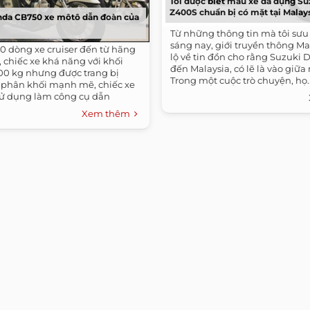
Tôi được biết mẫu xe đa dụng Su
Z400S chuẩn bị có mặt tại Malay
nda CB750 xe môtô dẫn đoàn của
Từ những thông tin mà tôi sư
sáng nay, giới truyền thông Mal
 dòng xe cruiser đến từ hãng
lộ về tin đồn cho rằng Suzuki
 chiếc xe khá năng với khối
đến Malaysia, có lẽ là vào giữa
00 kg nhưng được trang bị
Trong một cuộc trò chuyện, họ..
 phân khối mạnh mẽ, chiếc xe
ử dụng làm công cụ dẫn
Xem thêm