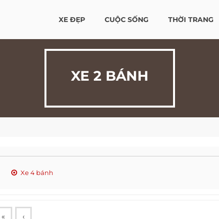
XE ĐẸP
CUỘC SỐNG
THỜI TRANG
XE 2 BÁNH
Xe 4 bánh
«
‹