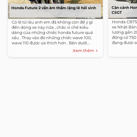
Cận cảnh Ho
Honda Future 2 vẫn âm thầm lặng lẽ hồi sinh
CSGT
Honda CB750
Có lẽ từ lâu anh em đã không còn để ý gì
xe Nhật Bản,
đến dòng xe này nữa , chắc vì chê kiểu
lượng gần 2
dáng của những chiếc honda future quá
động cơ 750
xấu . Thay vào đó những chiếc wave 100,
đang được s
wave 110 được ưa thích hơn . Bên dưới...
đoàn...
Xem thêm