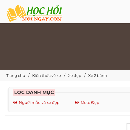
Trang chủ
Kiến thức về xe
Xe đẹp
Xe 2 bánh
LỌC DANH MỤC
Người mẫu và xe đẹp
Moto Đẹp