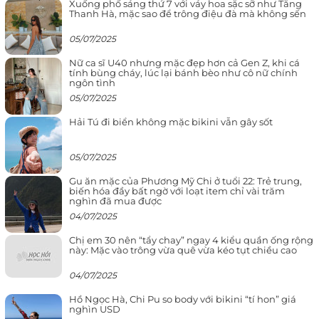
Xuống phố sáng thứ 7 với váy hoa sặc sỡ như Tăng
Thanh Hà, mặc sao để trông điệu đà mà không sến
05/07/2025
Nữ ca sĩ U40 nhưng mặc đẹp hơn cả Gen Z, khi cá
tính bùng cháy, lúc lại bánh bèo như cô nữ chính
ngôn tình
05/07/2025
Hải Tú đi biển không mặc bikini vẫn gây sốt
05/07/2025
Gu ăn mặc của Phương Mỹ Chi ở tuổi 22: Trẻ trung,
biến hóa đầy bất ngờ với loạt item chỉ vài trăm
nghìn đã mua được
04/07/2025
Chị em 30 nên “tẩy chay” ngay 4 kiểu quần ống rộng
này: Mặc vào trông vừa quê vừa kéo tụt chiều cao
04/07/2025
Hồ Ngọc Hà, Chi Pu so body với bikini “tí hon” giá
nghìn USD