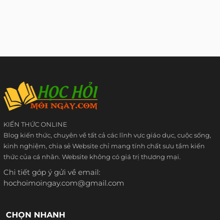
KIẾN THỨC ONLINE
Blog kiến thức, chuyên về tất cả các lĩnh vực giáo dục, cuộc sống,
kinh nghiệm, chia sẻ Website chỉ mang tính chất sưu tầm kiến
thức của cá nhân. Website không có giá trị thương mại.
Chi tiết góp ý gửi về email:
hochoimoingay.com@gmail.com
CHỌN NHANH