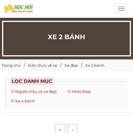
Toggl
navig
XE 2 BÁNH
Trang chủ
Kiến thức về xe
Xe đẹp
Xe 2 bánh
LỌC DANH MỤC
Người mẫu và xe đẹp
Moto Đẹp
Xe 4 bánh
«
‹