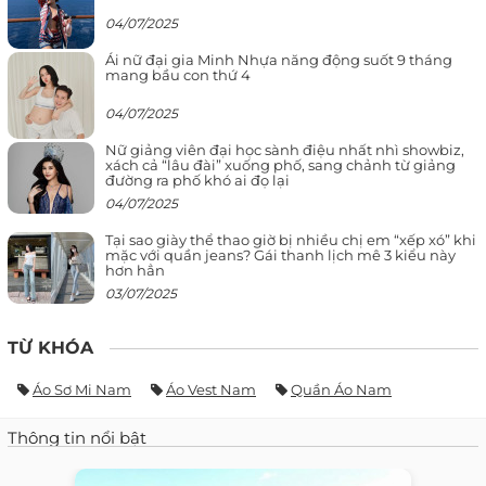
04/07/2025
Ái nữ đại gia Minh Nhựa năng động suốt 9 tháng
mang bầu con thứ 4
04/07/2025
Nữ giảng viên đại học sành điệu nhất nhì showbiz,
xách cả “lâu đài” xuống phố, sang chảnh từ giảng
đường ra phố khó ai đọ lại
04/07/2025
Tại sao giày thể thao giờ bị nhiều chị em “xếp xó” khi
mặc với quần jeans? Gái thanh lịch mê 3 kiểu này
hơn hẳn
03/07/2025
TỪ KHÓA
Áo Sơ Mi Nam
Áo Vest Nam
Quần Áo Nam
Thông tin nổi bật