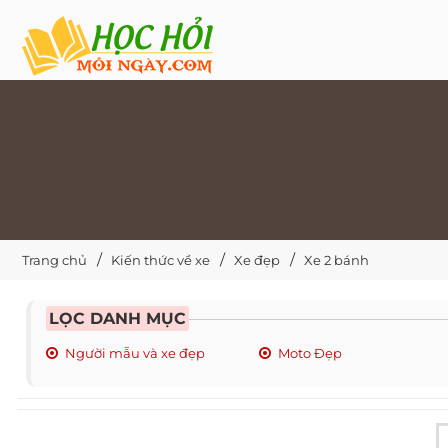
Trang chủ
Kiến thức về xe
Xe đẹp
Xe 2 bánh
LỌC DANH MỤC
Người mẫu và xe đẹp
Moto Đẹp