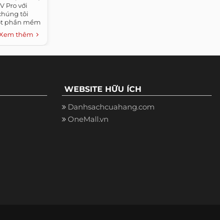
V Pro với
chúng tôi
ột phần mềm
Xem thêm
WEBSITE HỮU ÍCH
Danhsachcuahang.com
OneMall.vn