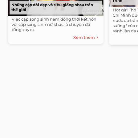
Trinh
Những cặp đôi đẹp và siêu giống nhau trên
thế giới
Hot girl Thỏ
Chí Minh đượ
Việc cặp song sinh nam đồng thời kết hôn
nước da trắ
với cặp song sinh nữ khác là chuyện đã
sướng" của 
từng xảy ra.
sánh làn da c
Xem thêm