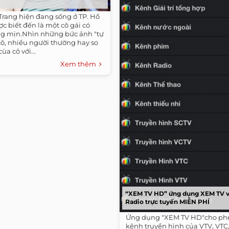
 Trang hiện đang sống ở TP. Hồ
c biết đến là một cô gái có
ng mịn.Nhìn những bức ảnh "tự
cô, nhiều người thường hay so
ùa cô với...
Xem thêm
“XEM TV HD” ứng dụng XEM TV 
Radio trực tuyến MIỄN PHÍ
Ứng dụng "XEM TV HD"cho ph
kênh truyền hình của VTV, VTC