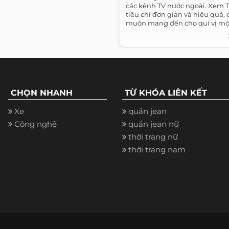
các kênh TV nước ngoài. Xem T
tiêu chí đơn giản và hiệu quả, 
muốn mang đến cho quí vị m
thuần...
CHỌN NHANH
TỪ KHÓA LIÊN KẾT
Xe
quần jean
Công nghệ
quần jean nữ
thời trang nữ
thời trang nam