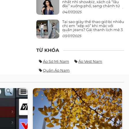
nhất nhì showbiz, xách cả “lâu
đài” xuống phố, sang chảnh từ
giảng đường ra phố khó ai đọ lại
04/07/2025
Tại sao giày thể thao giờ bị nhiều
chị em “xếp xó” khi mặc với
quần jeans? Gái thanh lịch mê 3
kiểu này hơn hẳn
03/07/2025
TỪ KHÓA
Áo Sơ Mi Nam
Áo Vest Nam
Quần Áo Nam