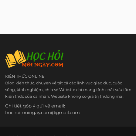
KIẾN THỨC ONLINE
Blog kiến thức, chuyên về tất cả các lĩnh vực giáo dục, cuộc
sống, kinh nghiệm, chia sẻ Website chỉ mang tính chất sưu tầm
kiến thức của cá nhân. Website không có giá trị thương mại.
Chi tiết góp ý gửi về email:
hochoimoingay.com@gmail.com