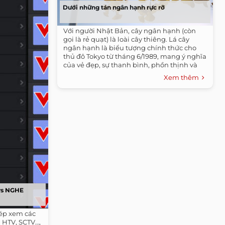
Dưới những tán ngân hạnh rực rỡ
Với người Nhật Bản, cây ngân hạnh (còn
gọi là rẻ quạt) là loài cây thiêng. Lá cây
ngân hạnh là biểu tượng chính thức cho
thủ đô Tokyo từ tháng 6/1989, mang ý nghĩa
của vẻ đẹp, sự thanh bình, phồn thịnh và
phát triển.
Xem thêm
vs NGHE
ép xem các
, HTV, SCTV…,