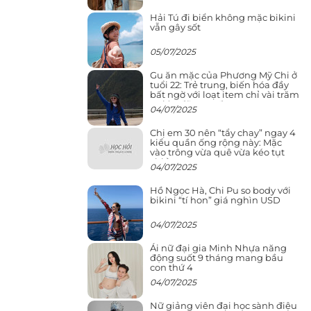
Hải Tú đi biển không mặc bikini
vẫn gây sốt
05/07/2025
Gu ăn mặc của Phương Mỹ Chi ở
tuổi 22: Trẻ trung, biến hóa đầy
bất ngờ với loạt item chỉ vài trăm
nghìn đã mua được
04/07/2025
Chị em 30 nên “tẩy chay” ngay 4
kiểu quần ống rộng này: Mặc
vào trông vừa quê vừa kéo tụt
chiều cao
04/07/2025
Hồ Ngọc Hà, Chi Pu so body với
bikini “tí hon” giá nghìn USD
04/07/2025
Ái nữ đại gia Minh Nhựa năng
động suốt 9 tháng mang bầu
con thứ 4
04/07/2025
Nữ giảng viên đại học sành điệu