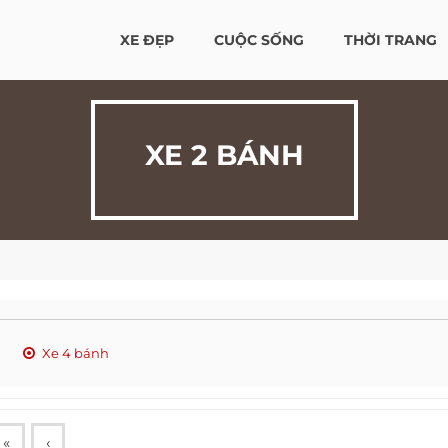
XE ĐẸP
CUỘC SỐNG
THỜI TRANG
XE 2 BÁNH
Xe 4 bánh
«
‹