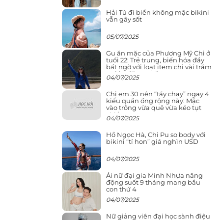
Hải Tú đi biển không mặc bikini
vẫn gây sốt
05/07/2025
Gu ăn mặc của Phương Mỹ Chi ở
tuổi 22: Trẻ trung, biến hóa đầy
bất ngờ với loạt item chỉ vài trăm
nghìn đã mua được
04/07/2025
Chị em 30 nên “tẩy chay” ngay 4
kiểu quần ống rộng này: Mặc
vào trông vừa quê vừa kéo tụt
chiều cao
04/07/2025
Hồ Ngọc Hà, Chi Pu so body với
bikini “tí hon” giá nghìn USD
04/07/2025
Ái nữ đại gia Minh Nhựa năng
động suốt 9 tháng mang bầu
con thứ 4
04/07/2025
Nữ giảng viên đại học sành điệu