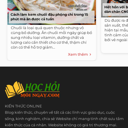
Hết hồn với b
dàn chân CN
Cách làm kem chuối đậu phộng chỉ trong 15
phút mà ăn được cả tuần
Dù được ra đ
sản xuất, t
Chuối là loại quả quen thuộc nhưng vô
hiện tại mẫu
cùng bổ dưỡng. Ăn chuối mỗi ngày giúp bổ
tình cảm củ
sung nhiều loại vitamin, dưỡng chất và
bởi vẻ ngoài 
lượng calo cần thiết cho cơ thể, thậm chí
còn có thể hỗ trợ giảm...
Xem thêm
KIẾN THỨC ONLINE
Blog kiến thức, chuyên về tất cả các lĩnh vực giáo dục, cuộc
sống, kinh nghiệm, chia sẻ Website chỉ mang tính chất sưu tầm
kiến thức của cá nhân. Website không có giá trị thương mại.