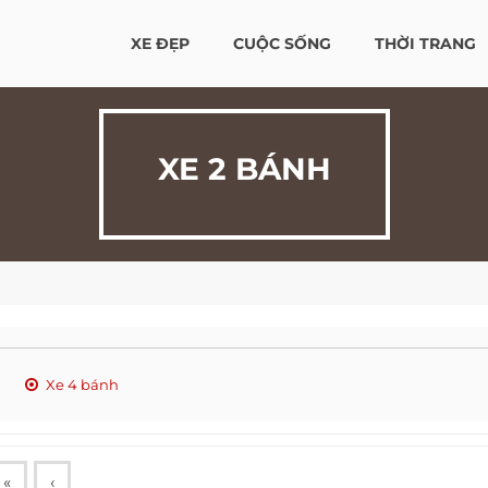
XE ĐẸP
CUỘC SỐNG
THỜI TRANG
XE 2 BÁNH
Xe 4 bánh
«
‹