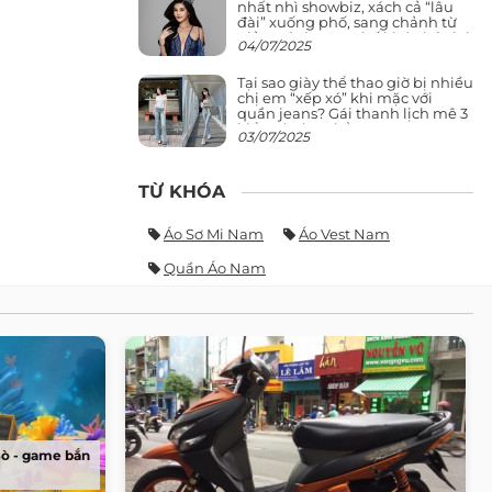
nhất nhì showbiz, xách cả “lâu
đài” xuống phố, sang chảnh từ
giảng đường ra phố khó ai đọ lại
04/07/2025
Tại sao giày thể thao giờ bị nhiều
chị em “xếp xó” khi mặc với
quần jeans? Gái thanh lịch mê 3
kiểu này hơn hẳn
03/07/2025
TỪ KHÓA
Áo Sơ Mi Nam
Áo Vest Nam
Quần Áo Nam
Sò - game bắn