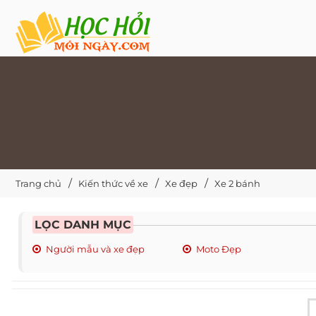
Trang chủ
Kiến thức về xe
Xe đẹp
Xe 2 bánh
LỌC DANH MỤC
Người mẫu và xe đẹp
Moto Đẹp