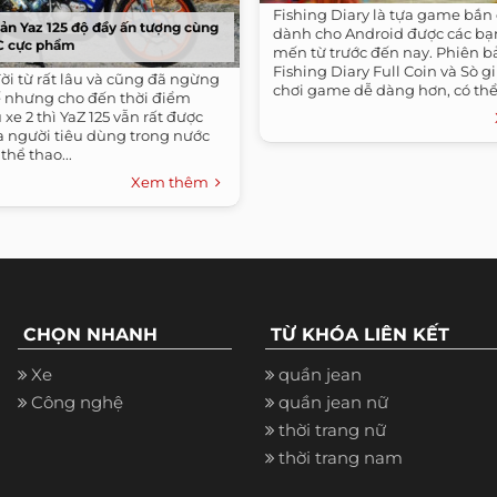
Fishing Diary là tựa game bắn
ản Yaz 125 độ đầy ấn tượng cùng
dành cho Android được các bạn
C cực phẩm
mến từ trước đến nay. Phiên b
Fishing Diary Full Coin và Sò g
ời từ rất lâu và cũng đã ngừng
chơi game dễ dàng hơn, có thể 
hế nhưng cho đến thời điểm
nghiệm...
 xe 2 thì YaZ 125 vẫn rất được
a người tiêu dùng trong nước
thể thao...
Xem thêm
CHỌN NHANH
TỪ KHÓA LIÊN KẾT
Xe
quần jean
Công nghệ
quần jean nữ
thời trang nữ
thời trang nam