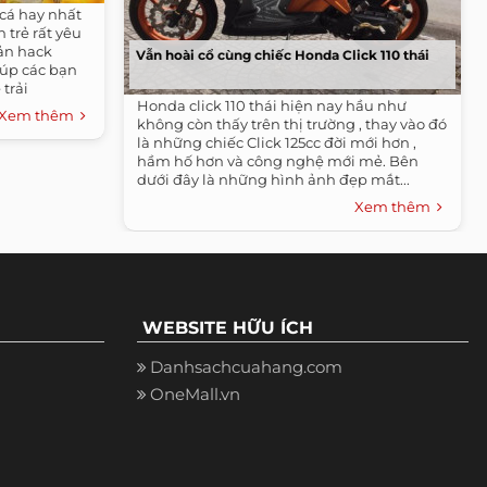
 cá hay nhất
 trẻ rất yêu
ản hack
Vẫn hoài cổ cùng chiếc Honda Click 110 thái
iúp các bạn
trải
Honda click 110 thái hiện nay hầu như
Xem thêm
không còn thấy trên thị trường , thay vào đó
là những chiếc Click 125cc đời mới hơn ,
hầm hố hơn và công nghệ mới mẻ. Bên
dưới đây là những hình ảnh đẹp mắt...
Xem thêm
WEBSITE HỮU ÍCH
Danhsachcuahang.com
OneMall.vn