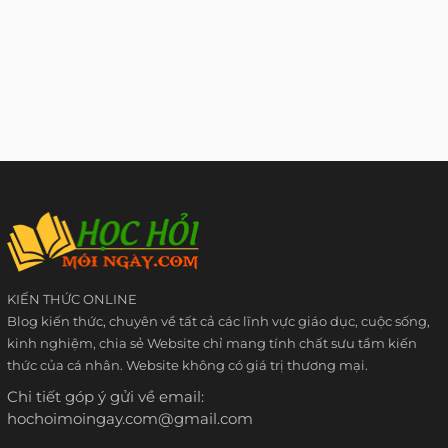
KIẾN THỨC ONLINE
Blog kiến thức, chuyên về tất cả các lĩnh vực giáo dục, cuộc sống,
kinh nghiệm, chia sẻ Website chỉ mang tính chất sưu tầm kiến
thức của cá nhân. Website không có giá trị thương mại.
Chi tiết góp ý gửi về email:
hochoimoingay.com@gmail.com