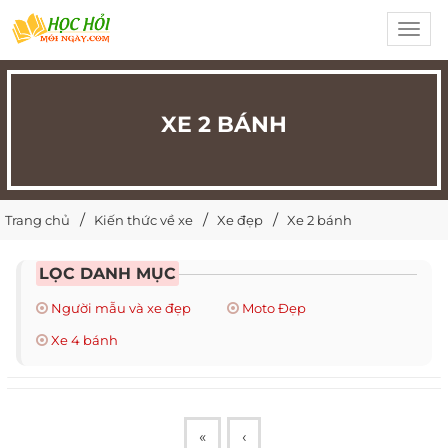
Toggl
navig
XE 2 BÁNH
Trang chủ
Kiến thức về xe
Xe đẹp
Xe 2 bánh
LỌC DANH MỤC
Người mẫu và xe đẹp
Moto Đẹp
Xe 4 bánh
«
‹