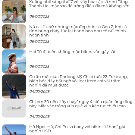
Xuống phố sáng thứ 7 với váy hoa sặc sỡ như Tăng
Thanh Hà, mặc sao để trông điệu đà mà không sến
05/07/2025
Nữ ca sĩ U40 nhưng mặc đẹp hơn cả Gen Z, khi cá
tính bùng cháy, lúc lại bánh bèo như cô nữ chính
ngôn tình
05/07/2025
Hải Tú đi biển không mặc bikini vẫn gây sốt
05/07/2025
Gu ăn mặc của Phương Mỹ Chi ở tuổi 22: Trẻ trung,
biến hóa đầy bất ngờ với loạt item chỉ vài trăm
nghìn đã mua được
04/07/2025
Chị em 30 nên “tẩy chay” ngay 4 kiểu quần ống rộng
này: Mặc vào trông vừa quê vừa kéo tụt chiều cao
04/07/2025
Hồ Ngọc Hà, Chi Pu so body với bikini “tí hon” giá
nghìn USD