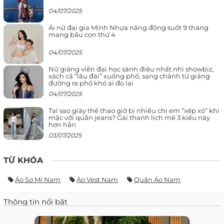
04/07/2025
Ái nữ đại gia Minh Nhựa năng động suốt 9 tháng
mang bầu con thứ 4
04/07/2025
Nữ giảng viên đại học sành điệu nhất nhì showbiz,
xách cả “lâu đài” xuống phố, sang chảnh từ giảng
đường ra phố khó ai đọ lại
04/07/2025
Tại sao giày thể thao giờ bị nhiều chị em “xếp xó” khi
mặc với quần jeans? Gái thanh lịch mê 3 kiểu này
hơn hẳn
03/07/2025
TỪ KHÓA
Áo Sơ Mi Nam
Áo Vest Nam
Quần Áo Nam
Thông tin nổi bật