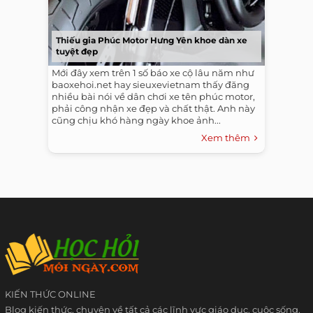
Thiếu gia Phúc Motor Hưng Yên khoe dàn xe
tuyệt đẹp
Mới đây xem trên 1 số báo xe cộ lâu năm như
baoxehoi.net hay sieuxevietnam thấy đăng
nhiều bài nói về dân chơi xe tên phúc motor,
phải công nhận xe đẹp và chất thật. Anh này
cũng chịu khó hàng ngày khoe ảnh...
Xem thêm
KIẾN THỨC ONLINE
Blog kiến thức, chuyên về tất cả các lĩnh vực giáo dục, cuộc sống,