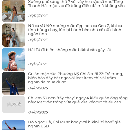
Xuống phố sáng thứ 7 với váy hoa sặc sỡ như Tăng
Thanh Hà, mặc sao để trông điệu đà mà không sến
05/07/2025
Nữ ca sĩ U40 nhưng mặc đẹp hơn cả Gen Z, khi cá
tính bùng cháy, lúc lại bánh bèo như cô nữ chính
ngôn tình
05/07/2025
Hải Tú đi biển không mặc bikini vẫn gây sốt
05/07/2025
Gu ăn mặc của Phương Mỹ Chi ở tuổi 22: Trẻ trung,
biến hóa đầy bất ngờ với loạt item chỉ vài trăm
nghìn đã mua được
04/07/2025
Chị em 30 nên “tẩy chay” ngay 4 kiểu quần ống rộng
này: Mặc vào trông vừa quê vừa kéo tụt chiều cao
04/07/2025
Hồ Ngọc Hà, Chi Pu so body với bikini “tí hon” giá
nghìn USD