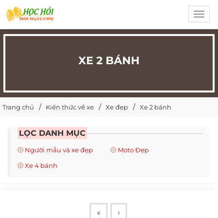
Toggl
navig
XE 2 BÁNH
Trang chủ
Kiến thức về xe
Xe đẹp
Xe 2 bánh
LỌC DANH MỤC
Người mẫu và xe đẹp
Moto Đẹp
Xe 4 bánh
«
‹