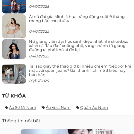
04/07/2025
Ái nữ đại gia Minh Nhựa năng động suốt 9 tháng
mang bầu con thứ 4
04/07/2025
Nữ giảng viên đại học sành điệu nhất nhì showbiz,
xách cả “lâu đài” xuống phố, sang chảnh từ giảng
đường ra phố khó ai đọ lại
04/07/2025
Tại sao giày thể thao giờ bị nhiều chị em “xếp xó” khi
mặc với quần jeans? Gái thanh lịch mê 3 kiểu này
hơn hẳn
03/07/2025
TỪ KHÓA
Áo Sơ Mi Nam
Áo Vest Nam
Quần Áo Nam
Thông tin nổi bật