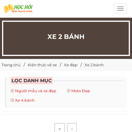
Toggl
navig
XE 2 BÁNH
Trang chủ
Kiến thức về xe
Xe đẹp
Xe 2 bánh
LỌC DANH MỤC
Người mẫu và xe đẹp
Moto Đẹp
Xe 4 bánh
«
‹