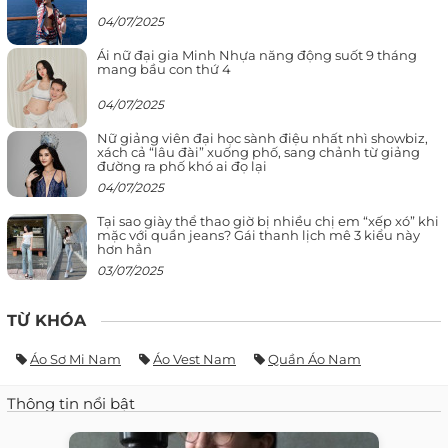
04/07/2025
Ái nữ đại gia Minh Nhựa năng động suốt 9 tháng
mang bầu con thứ 4
04/07/2025
Nữ giảng viên đại học sành điệu nhất nhì showbiz,
xách cả “lâu đài” xuống phố, sang chảnh từ giảng
đường ra phố khó ai đọ lại
04/07/2025
Tại sao giày thể thao giờ bị nhiều chị em “xếp xó” khi
mặc với quần jeans? Gái thanh lịch mê 3 kiểu này
hơn hẳn
03/07/2025
TỪ KHÓA
Áo Sơ Mi Nam
Áo Vest Nam
Quần Áo Nam
Thông tin nổi bật