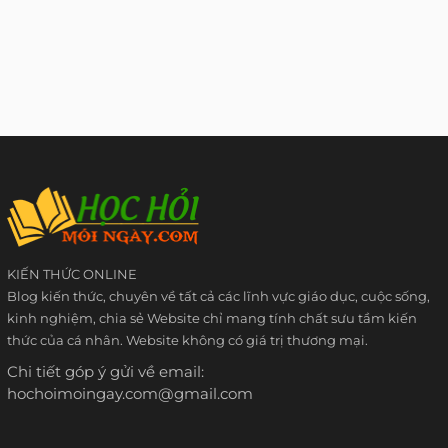
KIẾN THỨC ONLINE
Blog kiến thức, chuyên về tất cả các lĩnh vực giáo dục, cuộc sống,
kinh nghiệm, chia sẻ Website chỉ mang tính chất sưu tầm kiến
thức của cá nhân. Website không có giá trị thương mại.
Chi tiết góp ý gửi về email:
hochoimoingay.com@gmail.com