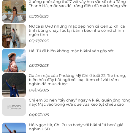
Xuống phố sáng thứ 7 với váy hoa sặc sỡ như Tăng
Thanh Hà, mặc sao để trông điệu đà mà không sến
05/07/2025
Nữ ca sĩ U40 nhưng mặc đẹp hơn cả Gen Z, khi cá
tính bùng cháy, lúc lại bánh bèo như cô nữ chính
ngôn tình
05/07/2025
Hải Tú đi biển không mặc bikini vẫn gây sốt
05/07/2025
Gu ăn mặc của Phương Mỹ Chi ở tuổi 22: Trẻ trung,
biến hóa đầy bất ngờ với loạt item chỉ vài trăm
nghìn đã mua được
04/07/2025
Chị em 30 nên “tẩy chay” ngay 4 kiểu quần ống rộng
này: Mặc vào trông vừa quê vừa kéo tụt chiều cao
04/07/2025
Hồ Ngọc Hà, Chi Pu so body với bikini “tí hon” giá
nghìn USD