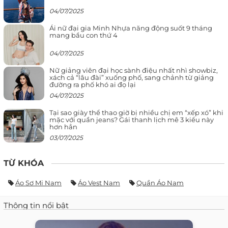
04/07/2025
Ái nữ đại gia Minh Nhựa năng động suốt 9 tháng
mang bầu con thứ 4
04/07/2025
Nữ giảng viên đại học sành điệu nhất nhì showbiz,
xách cả “lâu đài” xuống phố, sang chảnh từ giảng
đường ra phố khó ai đọ lại
04/07/2025
Tại sao giày thể thao giờ bị nhiều chị em “xếp xó” khi
mặc với quần jeans? Gái thanh lịch mê 3 kiểu này
hơn hẳn
03/07/2025
TỪ KHÓA
Áo Sơ Mi Nam
Áo Vest Nam
Quần Áo Nam
Thông tin nổi bật