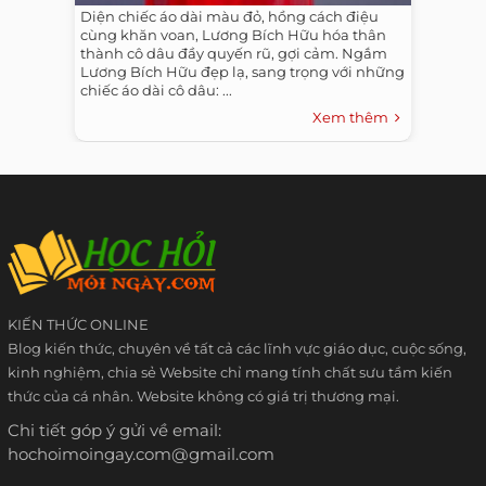
Diện chiếc áo dài màu đỏ, hồng cách điệu
cùng khăn voan, Lương Bích Hữu hóa thân
thành cô dâu đầy quyến rũ, gợi cảm. Ngắm
Lương Bích Hữu đẹp lạ, sang trọng với những
chiếc áo dài cô dâu: ...
Xem thêm
KIẾN THỨC ONLINE
Blog kiến thức, chuyên về tất cả các lĩnh vực giáo dục, cuộc sống,
kinh nghiệm, chia sẻ Website chỉ mang tính chất sưu tầm kiến
thức của cá nhân. Website không có giá trị thương mại.
Chi tiết góp ý gửi về email:
hochoimoingay.com@gmail.com