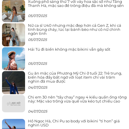
Xuống phố sáng thứ 7 với váy hoa sặc sỡ như Tăng
Thanh Hà, mặc sao để trông điệu đà mà không sến
05/07/2025
Nữ ca sĩ U40 nhưng mặc đẹp hơn cả Gen Z, khi cá
tính bùng cháy, lúc lại bánh bèo như cô nữ chính
ngôn tình
05/07/2025
Hải Tú đi biển không mặc bikini vẫn gây sốt
05/07/2025
Gu ăn mặc của Phương Mỹ Chi ở tuổi 22: Trẻ trung,
biến hóa đầy bất ngờ với loạt item chỉ vài trăm
nghìn đã mua được
04/07/2025
Chị em 30 nên “tẩy chay” ngay 4 kiểu quần ống rộng
này: Mặc vào trông vừa quê vừa kéo tụt chiều cao
04/07/2025
Hồ Ngọc Hà, Chi Pu so body với bikini “tí hon” giá
nghìn USD