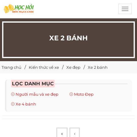
Toggl
navig
XE 2 BÁNH
Trang chủ
Kiến thức về xe
Xe đẹp
Xe 2 bánh
LỌC DANH MỤC
Người mẫu và xe đẹp
Moto Đẹp
Xe 4 bánh
«
‹