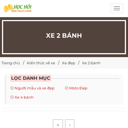
Toggl
navig
XE 2 BÁNH
Trang chủ
Kiến thức về xe
Xe đẹp
Xe 2 bánh
LỌC DANH MỤC
Người mẫu và xe đẹp
Moto Đẹp
Xe 4 bánh
«
‹