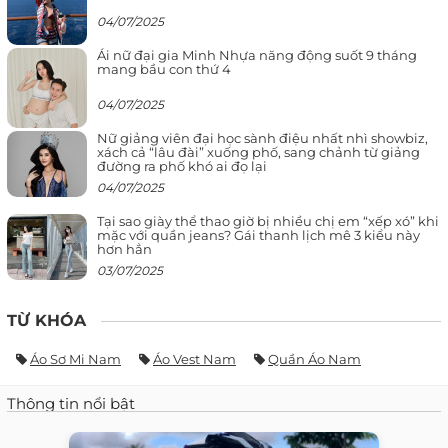
04/07/2025
Ái nữ đại gia Minh Nhựa năng động suốt 9 tháng
mang bầu con thứ 4
04/07/2025
Nữ giảng viên đại học sành điệu nhất nhì showbiz,
xách cả “lâu đài” xuống phố, sang chảnh từ giảng
đường ra phố khó ai đọ lại
04/07/2025
Tại sao giày thể thao giờ bị nhiều chị em “xếp xó” khi
mặc với quần jeans? Gái thanh lịch mê 3 kiểu này
hơn hẳn
03/07/2025
TỪ KHÓA
Áo Sơ Mi Nam
Áo Vest Nam
Quần Áo Nam
Thông tin nổi bật