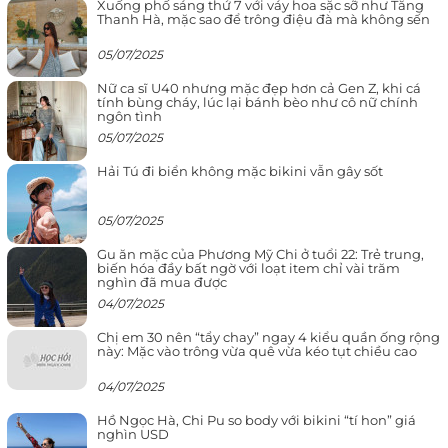
Xuống phố sáng thứ 7 với váy hoa sặc sỡ như Tăng
Thanh Hà, mặc sao để trông điệu đà mà không sến
05/07/2025
Nữ ca sĩ U40 nhưng mặc đẹp hơn cả Gen Z, khi cá
tính bùng cháy, lúc lại bánh bèo như cô nữ chính
ngôn tình
05/07/2025
Hải Tú đi biển không mặc bikini vẫn gây sốt
05/07/2025
Gu ăn mặc của Phương Mỹ Chi ở tuổi 22: Trẻ trung,
biến hóa đầy bất ngờ với loạt item chỉ vài trăm
nghìn đã mua được
04/07/2025
Chị em 30 nên “tẩy chay” ngay 4 kiểu quần ống rộng
này: Mặc vào trông vừa quê vừa kéo tụt chiều cao
04/07/2025
Hồ Ngọc Hà, Chi Pu so body với bikini “tí hon” giá
nghìn USD