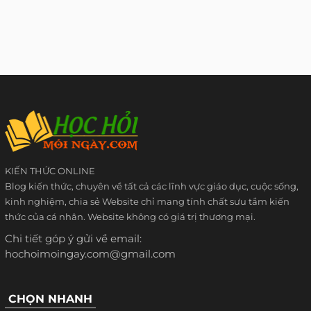
KIẾN THỨC ONLINE
Blog kiến thức, chuyên về tất cả các lĩnh vực giáo dục, cuộc sống,
kinh nghiệm, chia sẻ Website chỉ mang tính chất sưu tầm kiến
thức của cá nhân. Website không có giá trị thương mại.
Chi tiết góp ý gửi về email:
hochoimoingay.com@gmail.com
CHỌN NHANH