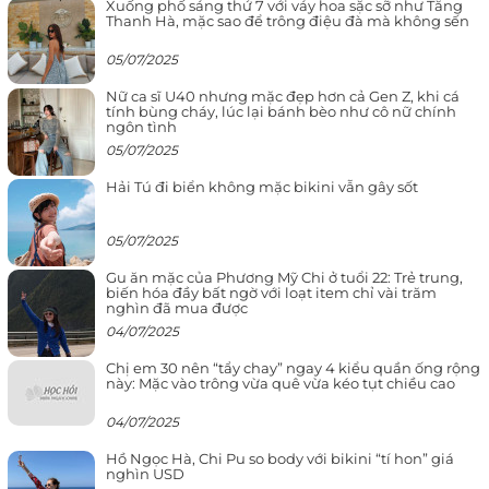
Xuống phố sáng thứ 7 với váy hoa sặc sỡ như Tăng
Thanh Hà, mặc sao để trông điệu đà mà không sến
05/07/2025
Nữ ca sĩ U40 nhưng mặc đẹp hơn cả Gen Z, khi cá
tính bùng cháy, lúc lại bánh bèo như cô nữ chính
ngôn tình
05/07/2025
Hải Tú đi biển không mặc bikini vẫn gây sốt
05/07/2025
Gu ăn mặc của Phương Mỹ Chi ở tuổi 22: Trẻ trung,
biến hóa đầy bất ngờ với loạt item chỉ vài trăm
nghìn đã mua được
04/07/2025
Chị em 30 nên “tẩy chay” ngay 4 kiểu quần ống rộng
này: Mặc vào trông vừa quê vừa kéo tụt chiều cao
04/07/2025
Hồ Ngọc Hà, Chi Pu so body với bikini “tí hon” giá
nghìn USD