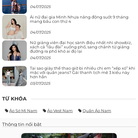
04/07/2025
Ái nữ đại gia Minh Nhựa năng động suốt 9 tháng
mang bầu con thứ 4
04/07/2025
Nữ giảng viên đại học sành điệu nhất nhì showbiz,
xách cả “lâu đài” xuống phố, sang chảnh từ giảng
đường ra phố khó ai đọ lại
04/07/2025
Tại sao giày thể thao giờ bị nhiều chị em “xếp xó” khi
mặc với quần jeans? Gái thanh lịch mê 3 kiểu này
hơn hẳn
03/07/2025
TỪ KHÓA
Áo Sơ Mi Nam
Áo Vest Nam
Quần Áo Nam
Thông tin nổi bật