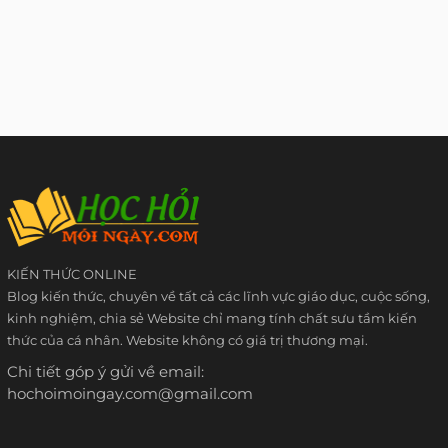
KIẾN THỨC ONLINE
Blog kiến thức, chuyên về tất cả các lĩnh vực giáo dục, cuộc sống,
kinh nghiệm, chia sẻ Website chỉ mang tính chất sưu tầm kiến
thức của cá nhân. Website không có giá trị thương mại.
Chi tiết góp ý gửi về email:
hochoimoingay.com@gmail.com