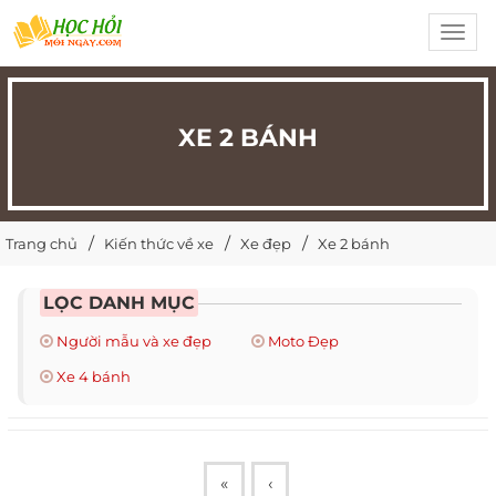
Toggl
navig
XE 2 BÁNH
Trang chủ
Kiến thức về xe
Xe đẹp
Xe 2 bánh
LỌC DANH MỤC
Người mẫu và xe đẹp
Moto Đẹp
Xe 4 bánh
«
‹