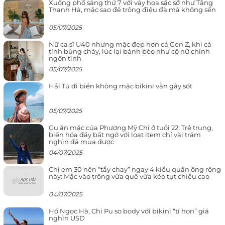
Xuống phố sáng thứ 7 với váy hoa sặc sỡ như Tăng
Thanh Hà, mặc sao để trông điệu đà mà không sến
05/07/2025
Nữ ca sĩ U40 nhưng mặc đẹp hơn cả Gen Z, khi cá
tính bùng cháy, lúc lại bánh bèo như cô nữ chính
ngôn tình
05/07/2025
Hải Tú đi biển không mặc bikini vẫn gây sốt
05/07/2025
Gu ăn mặc của Phương Mỹ Chi ở tuổi 22: Trẻ trung,
biến hóa đầy bất ngờ với loạt item chỉ vài trăm
nghìn đã mua được
04/07/2025
Chị em 30 nên “tẩy chay” ngay 4 kiểu quần ống rộng
này: Mặc vào trông vừa quê vừa kéo tụt chiều cao
04/07/2025
Hồ Ngọc Hà, Chi Pu so body với bikini “tí hon” giá
nghìn USD