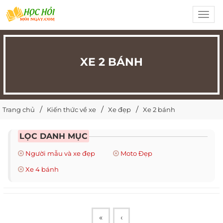
Toggl
navig
XE 2 BÁNH
Trang chủ
Kiến thức về xe
Xe đẹp
Xe 2 bánh
LỌC DANH MỤC
Người mẫu và xe đẹp
Moto Đẹp
Xe 4 bánh
«
‹