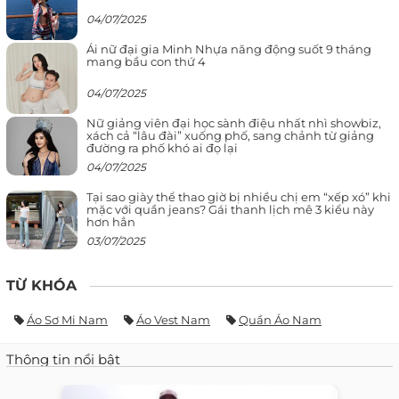
04/07/2025
Ái nữ đại gia Minh Nhựa năng động suốt 9 tháng
mang bầu con thứ 4
04/07/2025
Nữ giảng viên đại học sành điệu nhất nhì showbiz,
xách cả “lâu đài” xuống phố, sang chảnh từ giảng
đường ra phố khó ai đọ lại
04/07/2025
Tại sao giày thể thao giờ bị nhiều chị em “xếp xó” khi
mặc với quần jeans? Gái thanh lịch mê 3 kiểu này
hơn hẳn
03/07/2025
TỪ KHÓA
Áo Sơ Mi Nam
Áo Vest Nam
Quần Áo Nam
Thông tin nổi bật