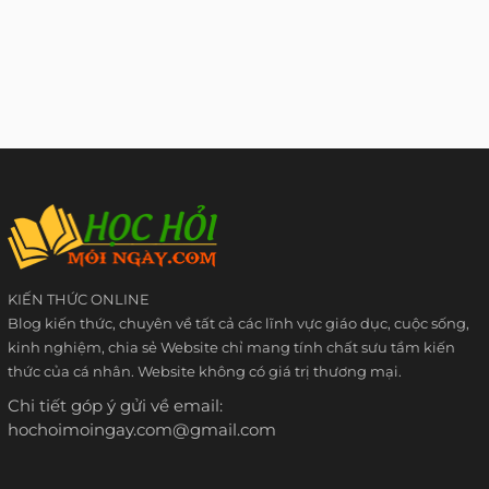
KIẾN THỨC ONLINE
Blog kiến thức, chuyên về tất cả các lĩnh vực giáo dục, cuộc sống,
kinh nghiệm, chia sẻ Website chỉ mang tính chất sưu tầm kiến
thức của cá nhân. Website không có giá trị thương mại.
Chi tiết góp ý gửi về email:
hochoimoingay.com@gmail.com