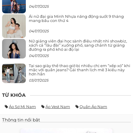
04/07/2025
Ái nữ đại gia Minh Nhựa năng động suốt 9 tháng
mang bầu con thứ 4
04/07/2025
Nữ giảng viên đại học sành điệu nhất nhì showbiz,
xách cả “lâu đài” xuống phố, sang chảnh từ giảng
đường ra phố khó ai đọ lại
04/07/2025
Tại sao giày thể thao giờ bị nhiều chị em “xếp xó” khi
mặc với quần jeans? Gái thanh lịch mê 3 kiểu này
hơn hẳn
03/07/2025
TỪ KHÓA
Áo Sơ Mi Nam
Áo Vest Nam
Quần Áo Nam
Thông tin nổi bật