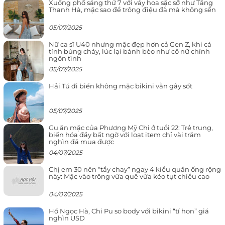
Xuống phố sáng thứ 7 với váy hoa sặc sỡ như Tăng
Thanh Hà, mặc sao để trông điệu đà mà không sến
05/07/2025
Nữ ca sĩ U40 nhưng mặc đẹp hơn cả Gen Z, khi cá
tính bùng cháy, lúc lại bánh bèo như cô nữ chính
ngôn tình
05/07/2025
Hải Tú đi biển không mặc bikini vẫn gây sốt
05/07/2025
Gu ăn mặc của Phương Mỹ Chi ở tuổi 22: Trẻ trung,
biến hóa đầy bất ngờ với loạt item chỉ vài trăm
nghìn đã mua được
04/07/2025
Chị em 30 nên “tẩy chay” ngay 4 kiểu quần ống rộng
này: Mặc vào trông vừa quê vừa kéo tụt chiều cao
04/07/2025
Hồ Ngọc Hà, Chi Pu so body với bikini “tí hon” giá
nghìn USD