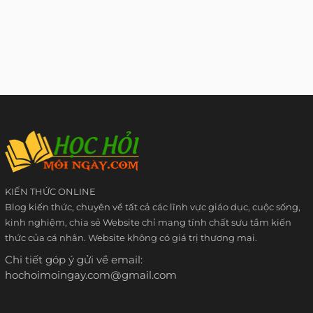
KIẾN THỨC ONLINE
Blog kiến thức, chuyên về tất cả các lĩnh vực giáo dục, cuộc sống,
kinh nghiệm, chia sẻ Website chỉ mang tính chất sưu tầm kiến
thức của cá nhân. Website không có giá trị thương mại.
Chi tiết góp ý gửi về email:
hochoimoingay.com@gmail.com