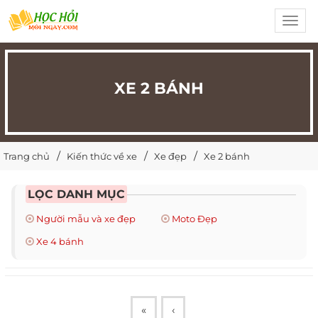
Toggl
navig
XE 2 BÁNH
Trang chủ
Kiến thức về xe
Xe đẹp
Xe 2 bánh
LỌC DANH MỤC
Người mẫu và xe đẹp
Moto Đẹp
Xe 4 bánh
«
‹