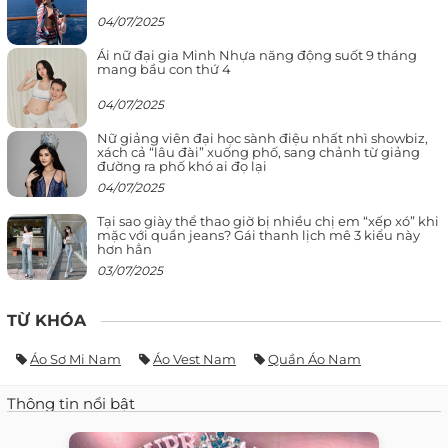
04/07/2025
Ái nữ đại gia Minh Nhựa năng động suốt 9 tháng
mang bầu con thứ 4
04/07/2025
Nữ giảng viên đại học sành điệu nhất nhì showbiz,
xách cả “lâu đài” xuống phố, sang chảnh từ giảng
đường ra phố khó ai đọ lại
04/07/2025
Tại sao giày thể thao giờ bị nhiều chị em “xếp xó” khi
mặc với quần jeans? Gái thanh lịch mê 3 kiểu này
hơn hẳn
03/07/2025
TỪ KHÓA
Áo Sơ Mi Nam
Áo Vest Nam
Quần Áo Nam
Thông tin nổi bật