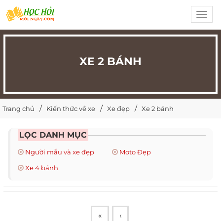
Toggl
navig
XE 2 BÁNH
Trang chủ
Kiến thức về xe
Xe đẹp
Xe 2 bánh
LỌC DANH MỤC
Người mẫu và xe đẹp
Moto Đẹp
Xe 4 bánh
«
‹