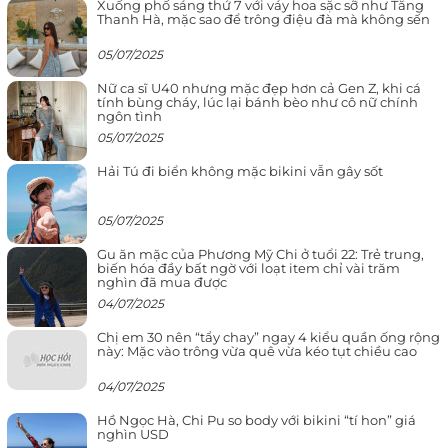
Xuống phố sáng thứ 7 với váy hoa sặc sỡ như Tăng
Thanh Hà, mặc sao để trông điệu đà mà không sến
05/07/2025
Nữ ca sĩ U40 nhưng mặc đẹp hơn cả Gen Z, khi cá
tính bùng cháy, lúc lại bánh bèo như cô nữ chính
ngôn tình
05/07/2025
Hải Tú đi biển không mặc bikini vẫn gây sốt
05/07/2025
Gu ăn mặc của Phương Mỹ Chi ở tuổi 22: Trẻ trung,
biến hóa đầy bất ngờ với loạt item chỉ vài trăm
nghìn đã mua được
04/07/2025
Chị em 30 nên “tẩy chay” ngay 4 kiểu quần ống rộng
này: Mặc vào trông vừa quê vừa kéo tụt chiều cao
04/07/2025
Hồ Ngọc Hà, Chi Pu so body với bikini “tí hon” giá
nghìn USD