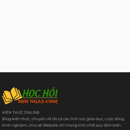
KIẾN THỨC ONLINE
Blog kiến thức, chuyên về tất cả các lĩnh vực giáo dục, cuộc sống,
kinh nghiệm, chia sẻ Website chỉ mang tính chất sưu tầm kiến