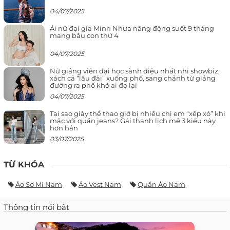
04/07/2025
Ái nữ đại gia Minh Nhựa năng động suốt 9 tháng
mang bầu con thứ 4
04/07/2025
Nữ giảng viên đại học sành điệu nhất nhì showbiz,
xách cả “lâu đài” xuống phố, sang chảnh từ giảng
đường ra phố khó ai đọ lại
04/07/2025
Tại sao giày thể thao giờ bị nhiều chị em “xếp xó” khi
mặc với quần jeans? Gái thanh lịch mê 3 kiểu này
hơn hẳn
03/07/2025
TỪ KHÓA
Áo Sơ Mi Nam
Áo Vest Nam
Quần Áo Nam
Thông tin nổi bật