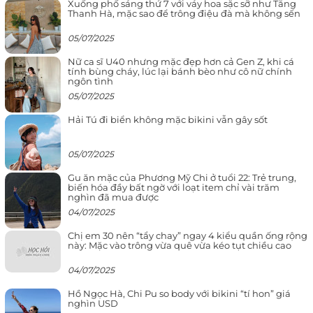
Xuống phố sáng thứ 7 với váy hoa sặc sỡ như Tăng
Thanh Hà, mặc sao để trông điệu đà mà không sến
05/07/2025
Nữ ca sĩ U40 nhưng mặc đẹp hơn cả Gen Z, khi cá
tính bùng cháy, lúc lại bánh bèo như cô nữ chính
ngôn tình
05/07/2025
Hải Tú đi biển không mặc bikini vẫn gây sốt
05/07/2025
Gu ăn mặc của Phương Mỹ Chi ở tuổi 22: Trẻ trung,
biến hóa đầy bất ngờ với loạt item chỉ vài trăm
nghìn đã mua được
04/07/2025
Chị em 30 nên “tẩy chay” ngay 4 kiểu quần ống rộng
này: Mặc vào trông vừa quê vừa kéo tụt chiều cao
04/07/2025
Hồ Ngọc Hà, Chi Pu so body với bikini “tí hon” giá
nghìn USD