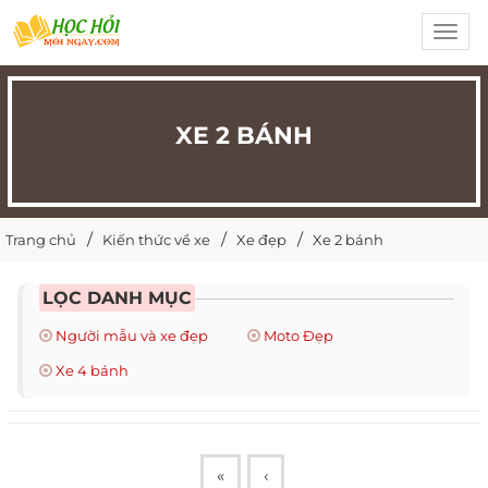
Toggl
navig
XE 2 BÁNH
Trang chủ
Kiến thức về xe
Xe đẹp
Xe 2 bánh
LỌC DANH MỤC
Người mẫu và xe đẹp
Moto Đẹp
Xe 4 bánh
«
‹