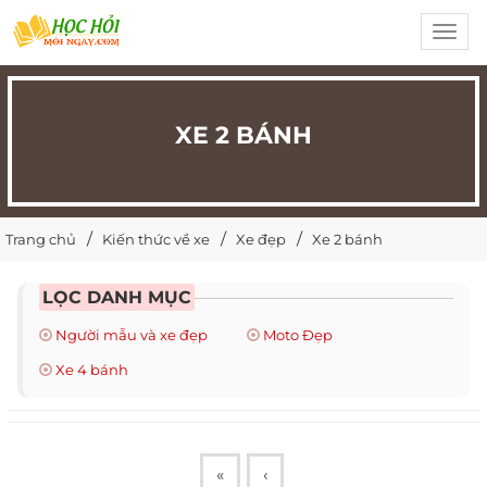
Toggl
navig
XE 2 BÁNH
Trang chủ
Kiến thức về xe
Xe đẹp
Xe 2 bánh
LỌC DANH MỤC
Người mẫu và xe đẹp
Moto Đẹp
Xe 4 bánh
«
‹