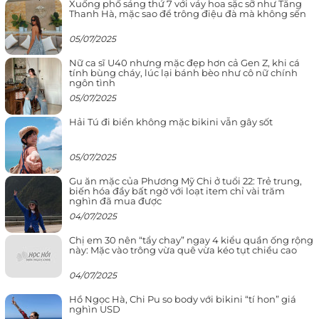
Xuống phố sáng thứ 7 với váy hoa sặc sỡ như Tăng
Thanh Hà, mặc sao để trông điệu đà mà không sến
05/07/2025
Nữ ca sĩ U40 nhưng mặc đẹp hơn cả Gen Z, khi cá
tính bùng cháy, lúc lại bánh bèo như cô nữ chính
ngôn tình
05/07/2025
Hải Tú đi biển không mặc bikini vẫn gây sốt
05/07/2025
Gu ăn mặc của Phương Mỹ Chi ở tuổi 22: Trẻ trung,
biến hóa đầy bất ngờ với loạt item chỉ vài trăm
nghìn đã mua được
04/07/2025
Chị em 30 nên “tẩy chay” ngay 4 kiểu quần ống rộng
này: Mặc vào trông vừa quê vừa kéo tụt chiều cao
04/07/2025
Hồ Ngọc Hà, Chi Pu so body với bikini “tí hon” giá
nghìn USD