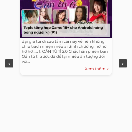
Topic tổng hợp Game 18+ cho Android nóng
bỏng người >:) (P1)
đại gia tui đi sưu tầm cái này về nên không
chịu trách nhiệm nếu ai dính chưởng, hờ hờ
hờ hờ...... 1. OẲN TÙ TÌ 2.0 Chắc hẳn phiên bản
Oẳn tù tì trước đã để lại nhiều ấn tượng đối
với...
Xem thêm