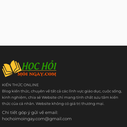
KIẾN THỨC ONLINE
Blog kiến thức, chuyên về tất cả các lĩnh vực giáo dục, cuộc sống,
kinh nghiệm, chia sẻ Website chỉ mang tính chất sưu tầm kiến
thức của cá nhân. Website không có giá trị thương mại.
Chi tiết góp ý gửi về email:
hochoimoingay.com@gmail.com