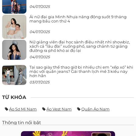
04/07/2025
Ái nữ đại gia Minh Nhựa năng động suốt 9 tháng
mang bầu con thứ 4
04/07/2025
Nữ giảng viên đại học sành điệu nhất nhì showbiz,
xách cả “lâu đài” xuống phố, sang chảnh từ giảng
đường ra phố khó ai đọ lại
04/07/2025
Tại sao giày thể thao giờ bị nhiều chị em “xếp xó” khi
mặc với quần jeans? Gái thanh lịch mê 3 kiểu này
hơn hẳn
03/07/2025
TỪ KHÓA
Áo Sơ Mi Nam
Áo Vest Nam
Quần Áo Nam
Thông tin nổi bật