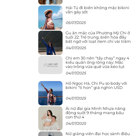
Hải Tú đi biển không mặc bikini
vẫn gây sốt
05/07/2025
Gu ăn mặc của Phương Mỹ Chi ở
tuổi 22: Trẻ trung, biến hóa đầy
bất ngờ với loạt item chỉ vài trăm
nghìn đã mua được
04/07/2025
Chị em 30 nên “tẩy chay” ngay 4
kiểu quần ống rộng này: Mặc
vào trông vừa quê vừa kéo tụt
chiều cao
04/07/2025
Hồ Ngọc Hà, Chi Pu so body với
bikini “tí hon” giá nghìn USD
04/07/2025
Ái nữ đại gia Minh Nhựa năng
động suốt 9 tháng mang bầu
con thứ 4
04/07/2025
Nữ giảng viên đại học sành điệu