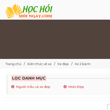
Trang chủ
Kiến thức về xe
Xe đẹp
Xe 2 bánh
LỌC DANH MỤC
Người mẫu và xe đẹp
Moto Đẹp