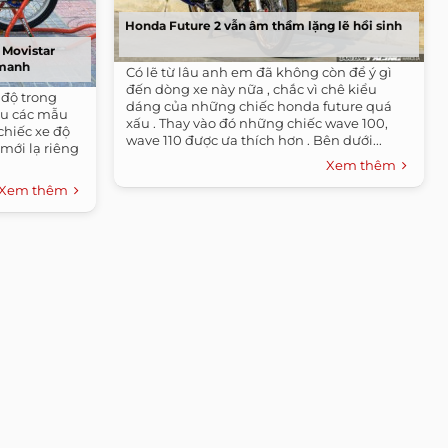
Honda Future 2 vẫn âm thầm lặng lẽ hồi sinh
 Movistar
 manh
Có lẽ từ lâu anh em đã không còn để ý gì
đến dòng xe này nữa , chắc vì chê kiểu
 độ trong
dáng của những chiếc honda future quá
ều các mẫu
xấu . Thay vào đó những chiếc wave 100,
chiếc xe độ
wave 110 được ưa thích hơn . Bên dưới...
mới lạ riêng
Xem thêm
Xem thêm