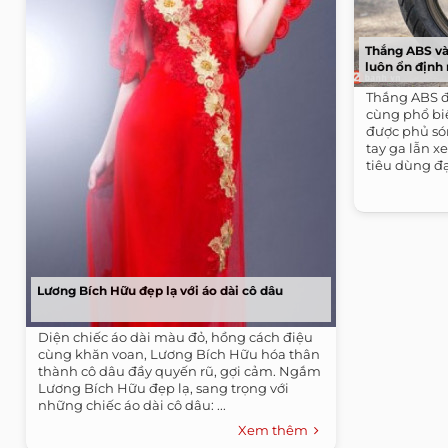
Thắng ABS và
luôn ổn định
Thắng ABS đ
cùng phổ bi
được phủ só
tay ga lẫn x
tiêu dùng đạ
Lương Bích Hữu đẹp lạ với áo dài cô dâu
Diện chiếc áo dài màu đỏ, hồng cách điệu
cùng khăn voan, Lương Bích Hữu hóa thân
thành cô dâu đầy quyến rũ, gợi cảm. Ngắm
Lương Bích Hữu đẹp lạ, sang trọng với
những chiếc áo dài cô dâu: ...
Xem thêm