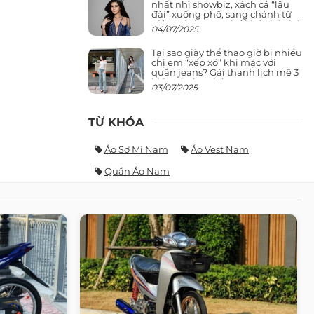
nhất nhì showbiz, xách cả “lâu
đài” xuống phố, sang chảnh từ
giảng đường ra phố khó ai đọ lại
04/07/2025
Tại sao giày thể thao giờ bị nhiều
chị em “xếp xó” khi mặc với
quần jeans? Gái thanh lịch mê 3
kiểu này hơn hẳn
03/07/2025
TỪ KHÓA
Áo Sơ Mi Nam
Áo Vest Nam
Quần Áo Nam