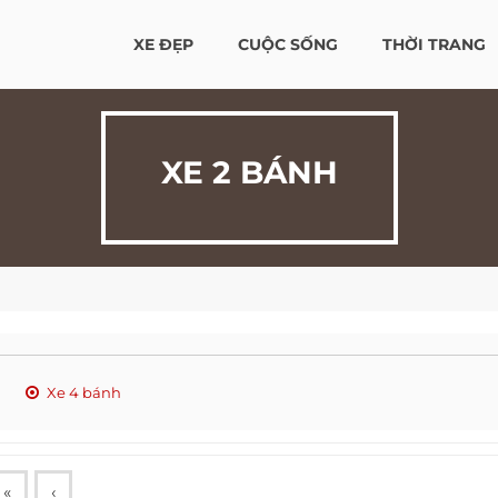
XE ĐẸP
CUỘC SỐNG
THỜI TRANG
XE 2 BÁNH
Xe 4 bánh
«
‹