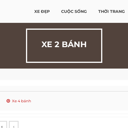
XE ĐẸP
CUỘC SỐNG
THỜI TRANG
XE 2 BÁNH
Xe 4 bánh
«
‹