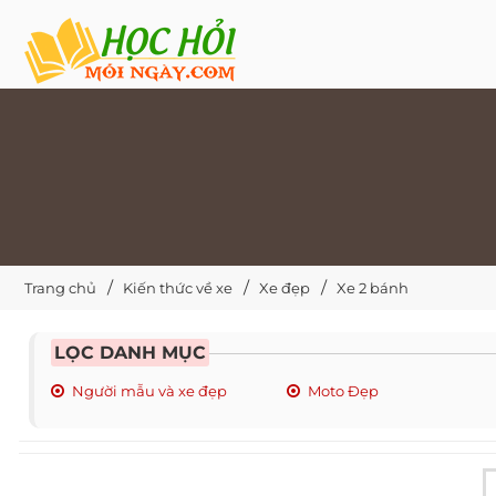
Trang chủ
Kiến thức về xe
Xe đẹp
Xe 2 bánh
LỌC DANH MỤC
Người mẫu và xe đẹp
Moto Đẹp