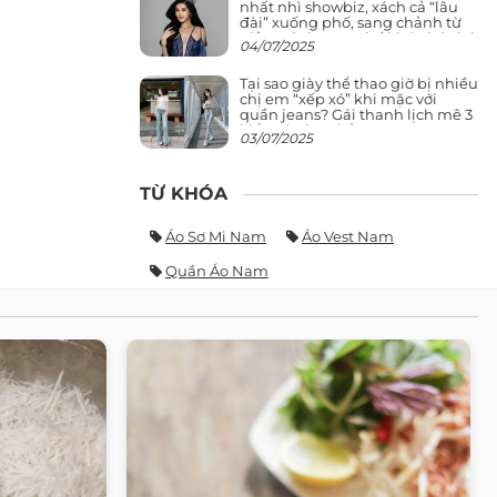
nhất nhì showbiz, xách cả “lâu
đài” xuống phố, sang chảnh từ
giảng đường ra phố khó ai đọ lại
04/07/2025
Tại sao giày thể thao giờ bị nhiều
chị em “xếp xó” khi mặc với
quần jeans? Gái thanh lịch mê 3
kiểu này hơn hẳn
03/07/2025
TỪ KHÓA
Áo Sơ Mi Nam
Áo Vest Nam
Quần Áo Nam