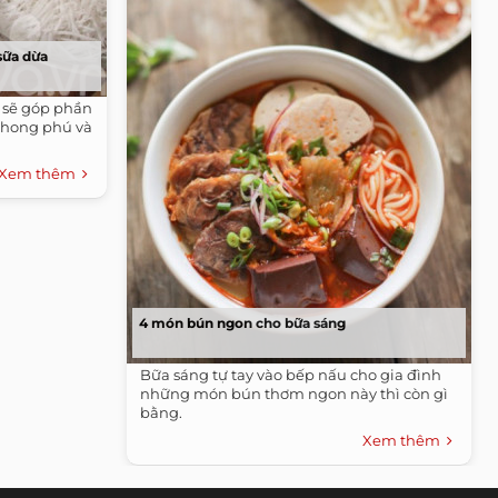
sữa dừa
 sẽ góp phần
phong phú và
Xem thêm
4 món bún ngon cho bữa sáng
Bữa sáng tự tay vào bếp nấu cho gia đình
những món bún thơm ngon này thì còn gì
bằng.
Xem thêm