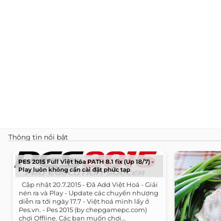
Thông tin nổi bật
PES 2015 Full Việt hóa PATH 8.1 fix (Up 18/7) -
Play luôn không cần cài đặt phức tạp
​ ​ Cập nhật 20.7.2015 - Đã Add Việt Hoá - Giải
nén ra và Play - Update các chuyển nhượng
diễn ra tới ngày 17.7 - Việt hoá mình lấy ở
Pes.vn. - Pes 2015 (by chepgamepc.com)
chơi Offline. Các bạn muốn chơi...