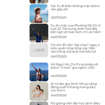
Hải Tú đi biển không mặc bikini
vẫn gây sốt
05/07/2025
Gu ăn mặc của Phương Mỹ Chi ở
tuổi 22: Trẻ trung, biến hóa đầy
bất ngờ với loạt item chỉ vài trăm
nghìn đã mua được
04/07/2025
Chị em 30 nên “tẩy chay” ngay 4
kiểu quần ống rộng này: Mặc
vào trông vừa quê vừa kéo tụt
chiều cao
04/07/2025
Hồ Ngọc Hà, Chi Pu so body với
bikini “tí hon” giá nghìn USD
04/07/2025
Ái nữ đại gia Minh Nhựa năng
động suốt 9 tháng mang bầu
con thứ 4
04/07/2025
Nữ giảng viên đại học sành điệu